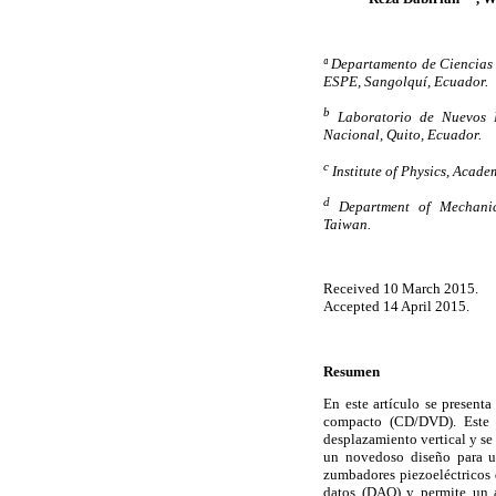
ª Departamento de Ciencias
ESPE, Sangolquí, Ecuador.
b
Laboratorio de Nuevos M
Nacional, Quito, Ecuador.
c
Institute of Physics, Acade
d
Department of Mechanica
Taiwan.
Received 10 March 2015.
Accepted 14 April 2015.
Resumen
En este artículo se present
compacto (CD/DVD). Este s
desplazamiento vertical y se
un novedoso diseño para un
zumbadores piezoeléctricos 
datos (DAQ) y permite un a