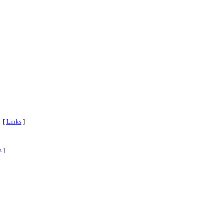
 [
Links
]
s
]