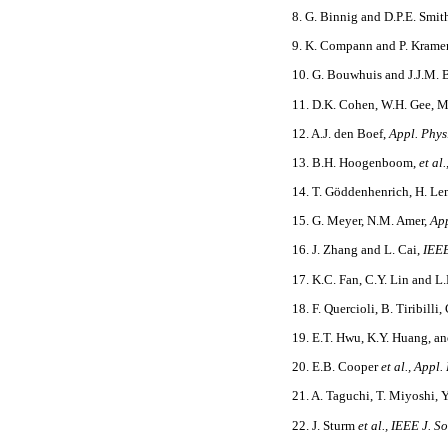
8. G. Binnig and D.P.E. Smit
9. K. Compann and P. Krame
10. G. Bouwhuis and J.J.M. 
11. D.K. Cohen, W.H. Gee, 
12. A.J. den Boef,
Appl. Phys.
13. B.H. Hoogenboom,
et al
14. T. Göddenhenrich, H. Le
15. G. Meyer, N.M. Amer,
App
16. J. Zhang and L. Cai,
IEEE
17. K.C. Fan, C.Y. Lin and L
18. F. Quercioli, B. Tiribilli
19. E.T. Hwu, K.Y. Huang, a
20. E.B. Cooper
et al., Appl.
21. A. Taguchi, T. Miyoshi, 
22. J. Sturm
et al., IEEE J. S