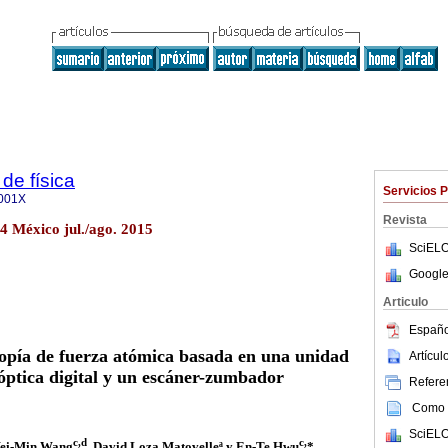
de física
Servicios 
001X
Revista
.4 México jul./ago. 2015
SciELO
Google
Articulo
Españo
opía de fuerza atómica basada en una unidad
Artícu
 óptica digital y un escáner-zumbador
Referen
Como c
SciELO
c,d
c,
Wei-Min Wang
, David Loza Matovelleª y En-Te Hwu
*