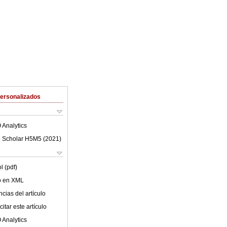
Personalizados
 Analytics
 Scholar H5M5 (
2021
)
l (pdf)
lo en XML
cias del artículo
itar este artículo
 Analytics