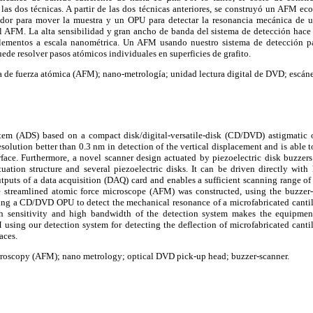
las dos técnicas. A partir de las dos técnicas anteriores, se construyó un AFM e
ador para mover la muestra y un OPU para detectar la resonancia mecánica de un
AFM. La alta sensibilidad y gran ancho de banda del sistema de detección hace
elementos a escala nanométrica. Un AFM usando nuestro sistema de detección pa
ede resolver pasos atómicos individuales en superficies de grafito.
 de fuerza atómica (AFM); nano-metrología; unidad lectura digital de DVD; escán
tem (ADS) based on a compact disk/digital-versatile-disk (CD/DVD) astigmatic 
resolution better than 0.3 nm in detection of the vertical displacement and is able 
urface. Furthermore, a novel scanner design actuated by piezoelectric disk buzzers
ation structure and several piezoelectric disks. It can be driven directly with
tputs of a data acquisition (DAQ) card and enables a sufficient scanning range o
 streamlined atomic force microscope (AFM) was constructed, using the buzzer
using a CD/DVD OPU to detect the mechanical resonance of a microfabricated cantil
 sensitivity and high bandwidth of the detection system makes the equipment 
using our detection system for detecting the deflection of microfabricated cantil
aces.
roscopy (AFM); nano metrology; optical DVD pick-up head; buzzer-scanner.