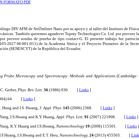
N FORMATO PDF
ingo DIY AFM de Str∅mlinet Nano por su apoyo y al taller del Instituto de Física
ecánicas. También queremos agradecer Topray Technologies Co. Ltd. por proveer la
r proveer sondas de prueba de tipo contact-G. El presente trabajo fue patroci
3-2627-M-001-011) de la Academia Sínica y el Proyecto Prometeo de la Secret
vación (SENESCYT) de la República del Ecuador.
g Probe Microscopy and Spectroscopy: Methods and Applications
(Cambridge: 
 C. Gerber,
Phys. Rev. Lett.
56
(1986) 930. [
Links
]
004) 64. [
Links
]
K. Hung and I.S. Hwang,
J. Appl. Phys.
145
(2006) 2368. [
Links
]
 Yang, I.S.Hwang and K.Y. Huang,
Appl. Phys. Lett.
91
(2007) 221908. [
Links
]
 Yang, K.Y. Huang and I.S.Hwang,
Nanotechnology
19
(2008) 115501. [
Links
]
H.F.Huang, I.S.Hwang and E.T. Hwu,
Nanotechnology,
24
(2013) 455503. [
Link