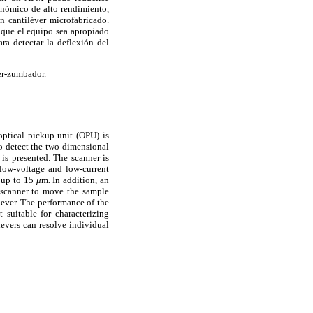
conómico de alto rendimiento,
 cantiléver microfabricado.
 que el equipo sea apropiado
ra detectar la deflexión del
er-zumbador.
optical pickup unit (OPU) is
to detect the two-dimensional
 is presented. The scanner is
 low-voltage and low-current
f up to 15
μ
m
.
In addition, an
-scanner to move the sample
ever. The performance of the
suitable for characterizing
evers can resolve individual