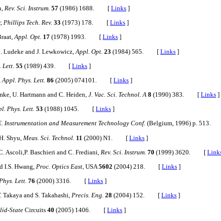
h,
Rev. Sci. Instrum.
57
(1986) 1688. [
Links
]
r,
Phillips Tech. Rev.
33
(1973) 178. [
Links
]
Braat,
Appl. Opt.
17
(1978) 1993. [
Links
]
M. Ludeke and J. Lewkowicz,
Appl. Opt.
23
(1984) 565. [
Links
]
 Lett.
55
(1989) 439. [
Links
]
., Appl. Phys. Lett.
86
(2005) 074101. [
Links
]
mke, U. Hartmann and C. Heiden,
J. Vac. Sci. Technol. A
8
(1990) 383. [
Links
]
l. Phys. Lett.
53
(1988) 1045. [
Links
]
. Instrumentation and Measurement Technology Conf.
(Belgium, 1996) p. 513.
.H. Shyu,
Meas. Sci. Technol.
11
(2000) N1. [
Links
]
, C. Ascoli,P. Baschieri and C. Frediani,
Rev. Sci. Instrum.
70
(1999) 3620. [
Link
nd I.S. Hwang,
Proc. Optics East,
USA
5602
(2004) 218. [
Links
]
 Phys. Lett.
76
(2000) 3316. [
Links
]
Y. Takaya and S. Takahashi,
Precis. Eng.
28
(2004) 152. [
Links
]
olid-State
Circuits
40
(2005) 1406. [
Links
]