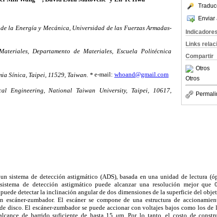
Traduc
Enviar 
 de la Energía y Mecánica, Universidad de las Fuerzas Armadas-
Indicadore
Links rela
ateriales, Departamento de Materiales, Escuela Politécnica
Compartir
Otros
mia Sínica, Taipei, 11529, Taiwan. *
e-mail:
whoand@gmail.com
Otros
l Engineering, National Taiwan University, Taipei, 10617,
Permali
a un sistema de detección astigmático (ADS), basada en una unidad de lectura (óp
istema de detección astigmático puede alcanzar una resolución mejor que 
 puede detectar la inclinación angular de dos dimensiones de la superficie del obje
 escáner-zumbador. El escáner se compone de una estructura de accionamient
de disco. El escáner-zumbador se puede accionar con voltajes bajos como los de la
lcance de barrido suficiente de hasta 15
μ
m
.
Por lo tanto, el costo de const