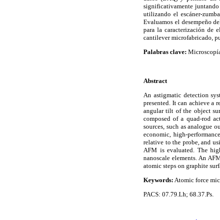
significativamente juntando 
utilizando el escáner-zumb
Evaluamos el desempeño del 
para la caracterización de 
cantilever microfabricado, pu
Palabras clave:
Microscopía
Abstract
An astigmatic detection sys
presented. It can achieve a 
angular tilt of the object s
composed of a quad-rod actu
sources, such as analogue ou
economic, high-performance
relative to the probe, and 
AFM is evaluated. The high
nanoscale elements. An AFM 
atomic steps on graphite surf
Keywords:
Atomic force mic
PACS: 07.79.Lh; 68.37.Ps.