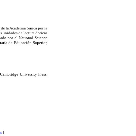
 de la Academia Sínica por la
s unidades de lectura ópticas
nado por el National Science
aría de Educación Superior,
Cambridge University Press,
s
]