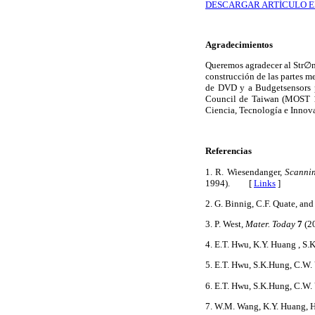
DESCARGAR ARTÍCULO E
Agradecimientos
Queremos agradecer al Str∅ml
construcción de las partes m
de DVD y a Budgetsensors po
Council de Taiwan (MOST 10
Ciencia, Tecnología e Inno
Referencias
1. R. Wiesendanger,
Scannin
1994). [
Links
]
2. G. Binnig, C.F. Quate, and
3. P. West,
Mater. Today
7
(2
4. E.T. Hwu, K.Y. Huang , S.
5. E.T. Hwu, S.K.Hung, C.W.
6. E.T. Hwu, S.K.Hung, C.W.
7. W.M. Wang, K.Y. Huang, 