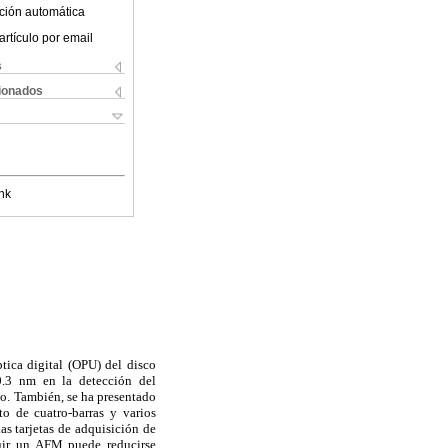
ción automática
artículo por email
s
cionados
nk
tica digital (OPU) del disco
0.3 nm en la detección del
to. También, se ha presentado
o de cuatro-barras y varios
s tarjetas de adquisición de
ruir un AFM puede reducirse