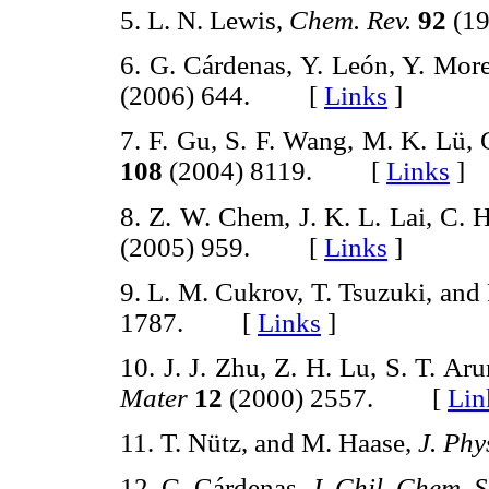
5. L. N. Lewis,
Chem. Rev.
92
(1
6. G. Cárdenas, Y. León, Y. Mor
(2006) 644. [
Links
]
7. F. Gu, S. F. Wang, M. K. Lü,
108
(2004) 8119. [
Links
]
8. Z. W. Chem, J. K. L. Lai, C.
(2005) 959. [
Links
]
9. L. M. Cukrov, T. Tsuzuki, an
1787. [
Links
]
10. J. J. Zhu, Z. H. Lu, S. T. A
Mater
12
(2000) 2557. [
Lin
11. T. Nütz, and M. Haase,
J. Ph
12. G. Cárdenas,
J. Chil. Chem. S