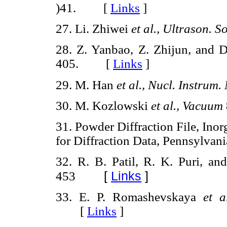
)41. [
Links
]
27. Li. Zhiwei
et al., Ultrason. 
28. Z. Yanbao, Z. Zhijun, and 
405. [
Links
]
29. M. Han
et al., Nucl. Instrum.
30. M. Kozlowski
et al., Vacuum
31. Powder Diffraction File, Ino
for Diffraction Data, Pennsyl
32. R. B. Patil, R. K. Puri, an
[
Links
]
453
33. E. P. Romashevskaya
et a
[
Links
]