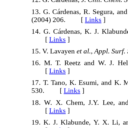
13. G. Cárdenas, R. Segura, an
(2004) 206. [
Links
]
14. G. Cárdenas, K. J. Klabund
[
Links
]
15. V. Lavayen
et al., Appl. Surf. 
16. M. T. Reetz and W. J. He
[
Links
]
17. T. Tano, K. Esumi, and K.
530. [
Links
]
18. W. X. Chem, J.Y. Lee, an
[
Links
]
19. K. J. Klabunde, Y. X. Li, a