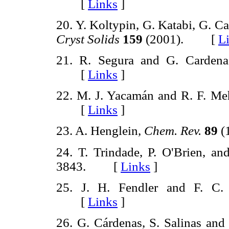
[
Links
]
20. Y. Koltypin, G. Katabi, G. C
Cryst Solids
159
(2001). [
L
21. R. Segura and G. Carden
[
Links
]
22. M. J. Yacamán and R. F. Me
[
Links
]
23. A. Henglein,
Chem. Rev.
89
(
24. T. Trindade, P. O'Brien, an
3843. [
Links
]
25. J. H. Fendler and F. C
[
Links
]
26. G. Cárdenas, S. Salinas and