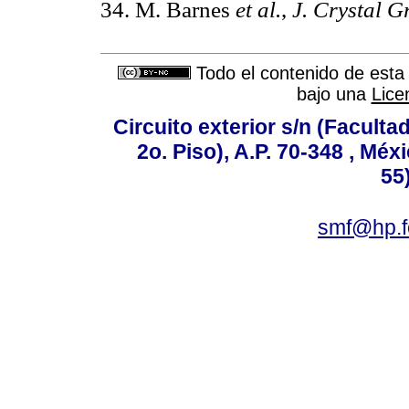
34. M. Barnes
et al.
,
J. Crystal G
Todo el contenido de esta 
bajo una
Lice
Circuito exterior s/n (Facult
2o. Piso), A.P. 70-348 , Méx
55
smf@hp.f