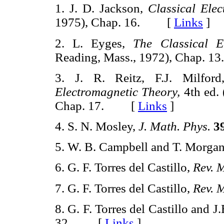
1. J. D. Jackson,
Classical Elec
1975), Chap. 16. [
Links
]
2. L. Eyges,
The Classical El
Reading, Mass., 1972), Chap.
3. J. R. Reitz, F.J. Milfo
Electromagnetic Theory,
4th ed. 
Chap. 17. [
Links
]
4. S. N. Mosley,
J. Math. Phys.
3
5. W. B. Campbell and T. Morga
6. G. F. Torres del Castillo,
Rev. M
7. G. F. Torres del Castillo,
Rev. M
8. G. F. Torres del Castillo and J
32. [
Links
]