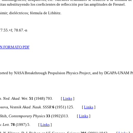
nitas substituyendo los coeficientes de reflección por las amplitudes de Fresnel.
mir; dieléctricos; fórmula de Lifshitz.
7.55.+f; 78.67.-n
N FORMATO PDF
pported by NASA Breakthrough Propulsion Physics Project, and by DGAPA-UNAM P
. Ned. Akad. Wet.
51
(1948) 793. [
Links
]
kosova,
Vestnik Akad. Nauk. SSSR
6
(1951) 125. [
Links
]
 Shih,
Contemporary Physics
33
(1992)313. [
Links
]
. Lett.
78
(1997) 5. [
Links
]