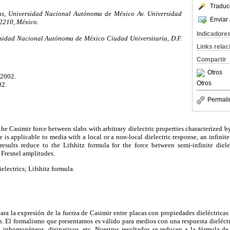
Traduc
as, Universidad Nacional Autónoma de México Av. Universidad
Enviar 
2210, México.
Indicadore
ersidad Nacional Autónoma de México Ciudad Universitaria, D.F.
Links rela
Compartir
Otros
 2002.
Otros
02.
Permali
he Casimir force between slabs with arbitrary dielectric properties characterized by 
 is applicable to media with a local or a non-local dielectric response, an infinite
 results reduce to the Lifshitz formula for the force between semi-infinite diele
e Fresnel amplitudes.
electrics; Lifshitz formula.
ra la expresión de la fuerza de Casimir entre placas con propiedades dieléctricas a
ón. El formalismo que presentamos es válido para medios con una respuesta dieléctri
, inhomogéneos, disipativos, etc. Nuestros resultados se reducen a la fórmula de 