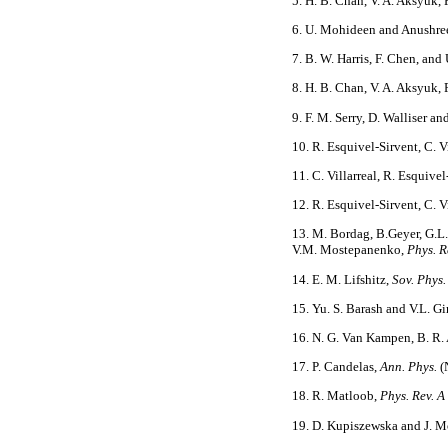
5. H. B. Chan, V. A. Aksyuk,
6. U. Mohideen and Anushre
7. B. W. Harris, F. Chen, an
8. H. B. Chan, V. A. Aksyuk,
9. F. M. Serry, D. Walliser an
10. R. Esquivel-Sirvent, C. V
11. C. Villarreal, R. Esquive
12. R. Esquivel-Sirvent, C. 
13. M. Bordag, B.Geyer, G.L
V.M. Mostepanenko,
Phys. R
14. E. M. Lifshitz,
Sov. Phys
15. Yu. S. Barash and V.L. G
16. N. G. Van Kampen, B. R. 
17. P. Candelas,
Ann. Phys.
(
18. R. Matloob,
Phys. Rev. A
19. D. Kupiszewska and J. 