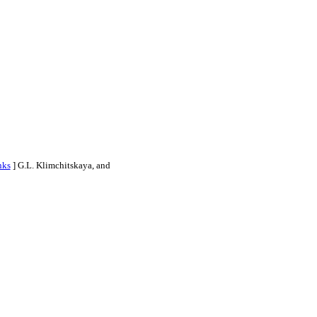
nks
]
G.L. Klimchitskaya, and