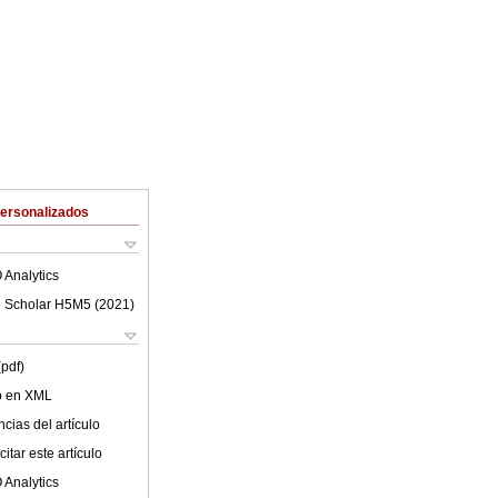
Personalizados
 Analytics
 Scholar H5M5 (
2021
)
(pdf)
lo en XML
cias del artículo
itar este artículo
 Analytics