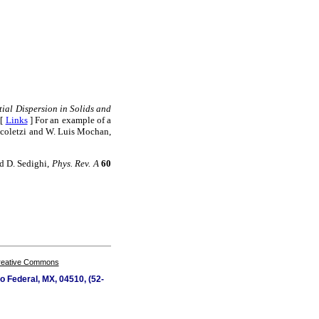
tial Dispersion in Solids and
 [
Links
]
For an example of a
Cocoletzi and W. Luis Mochan,
d D. Sedighi,
Phys. Rev. A
60
Creative Commons
to Federal, MX, 04510, (52-