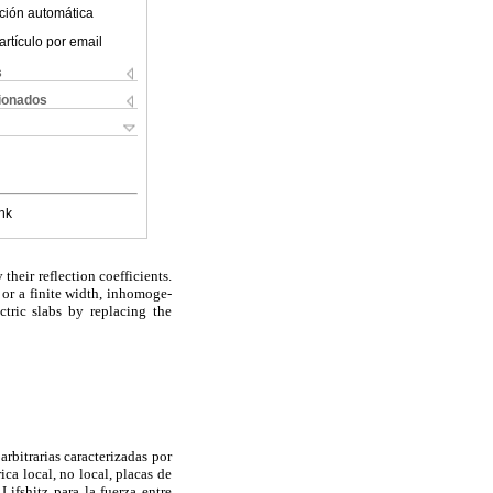
ción automática
artículo por email
s
cionados
nk
their reflection coefficients.
 or a finite width, inhomoge-
ctric slabs by replacing the
rbitrarias caracterizadas por
ca local, no local, placas de
Lifshitz para la fuerza entre