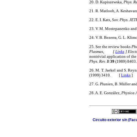
20. D. Kupiszewska,
Phys. Re
21. R. Matloob, A. Keshavara
22. E. I. Kats,
Sov. Phys. JET
23. V. M. Mostepanenko and
24. V. B. Bezerra, G. L. Kli
25. See the review books
Pho
Plasmas, [
Links
]
Elect
nontrivial application of th
Phys. Rev. B
39
(1989) 84
26. M. T. Jaekel and S. Rey
(1999) 3410. [
Links
]
27. G. Plunien, B. Müller an
28. A. E. González,
Physica 
Circuito exterior s/n (Fac