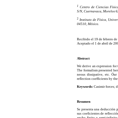
1
Centro de Ciencias Físic
S/N, Cuernavaca, Morelos 6
2
Instituto de Física, Univ
04510, México.
Recibido el 19 de febrero de
Aceptado el 1 de abril de 20
Abstract
We derive an expression for t
The formalism presented here
neous dissipative, etc. Óur
reflection coefficients by th
Keywords:
Casimir forces; di
Resumen
Se presenta una deducción pa
sus coeficientes de reflecci
ancho finito o semi-infinito