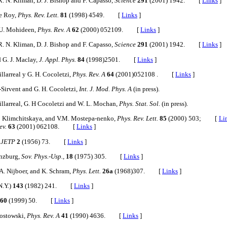
 R. N. Kliman, D. J. Bishop and F. Capasso,
Science
291
(2001) 1942. [
Links
]
e Roy,
Phys. Rev. Lett.
81
(1998) 4549. [
Links
]
d U. Mohideen,
Phys. Rev. A
62
(2000) 052109. [
Links
]
 R. N. Kliman, D. J. Bishop and F. Capasso,
Science
291
(2001) 1942. [
Links
]
d G. J. Maclay,
J. Appl. Phys.
84
(1998)2501. [
Links
]
illarreal y G. H. Cocoletzi,
Phys. Rev. A
64
(2001)052108 . [
Links
]
l-Sirvent and G. H. Cocoletzi,
Int. J. Mod. Phys. A
(in press).
Villarreal, G. H Cocoletzi and W. L. Mochan,
Phys. Stat. Sol.
(in press).
. Klimchitskaya, and V.M. Mostepa-nenko,
Phys. Rev. Lett.
85
(2000) 503; [
Li
ev.
63
(2001) 062108. [
Links
]
. JETP
2
(1956) 73. [
Links
]
inzburg,
Sov. Phys.-Usp.,
18
(1975) 305. [
Links
]
A. Nijboer, and K. Schram,
Phys. Lett.
26a
(1968)307. [
Links
]
N.Y.)
143
(1982) 241. [
Links
]
60
(1999) 50. [
Links
]
Mostowski,
Phys. Rev. A
41
(1990) 4636. [
Links
]