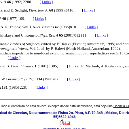
v. A
46
(1992) 2286. [
Links
]
z, and D. Sedighi,
Phys. Rev. A,
60
(1999) 3410. [
Links
]
P
46
(1977) 109. [
Links
]
 N. N. Trunov,
Sov. J. Nucl. Physics
42
(1985)818. [
Links
]
mchitskaya and C. Romero,
Phys. Rev. A
65
(2001)012111. [
Links
]
tonic Probes of Surfaces,
edited by P. Halevi (Elsevier, Amsterdam, 1995) and
Spa
romagnetic Waves,
Vol. 1, ed. by P. Halevi (North-Holland, Amsterdam, 1992).
e surface impedance to non-local excitonic semiconductor superlattices see G. H. 
03. [
Links
]
naud,
J. Phys. I France
1
(1991) 1395; [
Links
]
R. Matloob, A. Keshavaraz, an
d W. Greiner,
Phys. Rep.
134
(1986) 87. [
Links
]
A
131
(1985) 228. [
Links
]
Todo el contenido de esta revista, excepto dónde está identificado, está bajo una
Licencia 
ultad de Ciencias, Departamento de Física 2o. Piso), A.P. 70-348 , México, Distri
55)5622-4946