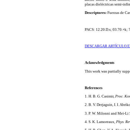
placas dieléctricas semi-infi
Descriptores:
Fuerzas de Casi
PACS: 12.20.D.s; 03.70.+k; 7
DESCARGAR ARTÍCULO E
Acknowledgments
This work was partially su
References
1. H. B. G. Casimir,
Proc. Kon
2. B. V. Derjaguin, I. I. Abri
3. P. W. Milonni and Mei-Li
4. S. K. Lamoreaux,
Phys. Rev