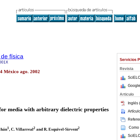
de física
Servicios 
001X
Revista
o.4 México ago. 2002
SciELO
Google
Articulo
Inglés 
or media with arbitrary dielectric properties
Artícu
Referen
Como c
1
2
2
chán
, C. Villarreal
and R. Esquivel-Sirvent
SciELO