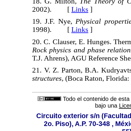
18. G. Milton,
The Theory of C
2002). [
Links
]
19. J.F. Nye,
Physical propertie
1998). [
Links
]
20. C. Clauser, E. Hunges. Therm
Rock physics and phase relation
T.J. Ahrens), AGU Reference She
21. V. Z. Parton, B.A. Kudryavt
structures,
(Boca Raton, Florid
Todo el contenido de esta 
bajo una
Lice
Circuito exterior s/n (Facult
2o. Piso), A.P. 70-348 , Méx