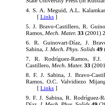
State University Press (in Rus
4. S. A. Meguid, A.L. Kalamka
[
Links
]
5. J. Bravo-Castillero, R. Guin
Ramos,
Mech. Mater.
33
(2001)
6. R. Guinovart-Díaz, J. Bravo
Sabina,
J. Mech. Phys. Solids
49
7. R. Rodríguez-Ramos, F.J. 
Castillero,
Mech. Mater.
33
(200
8. F. J. Sabina, J. Bravo-Casti
Ramos, O.C. Valvidiezo Mijan
[
Links
]
9. F. J. Sabina, R. Rodríguez-R
Díaz,
J. Mech. Phys. Solids
49
(2