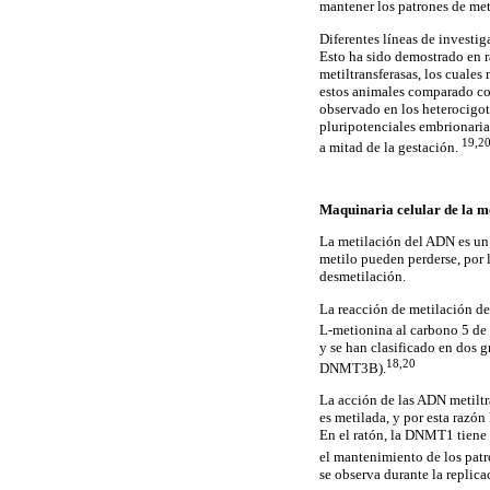
mantener los patrones de met
Diferentes líneas de investig
Esto ha sido demostrado en 
metiltransferasas, los cuales
estos animales comparado con
observado en los heterocigot
pluripotenciales embrionaria
19,2
a mitad de la gestación.
Maquinaria celular de
la m
La metilación del ADN es un 
metilo pueden perderse, por 
desmetilación.
La reacción de metilación del
L-metionina al carbono 5 de l
y se han clasificado en dos
18,20
DNMT3B).
La acción de las ADN metiltr
es metilada, y por esta razó
En el ratón, la DNMT1 tiene 
el mantenimiento de los pat
se observa durante la replica