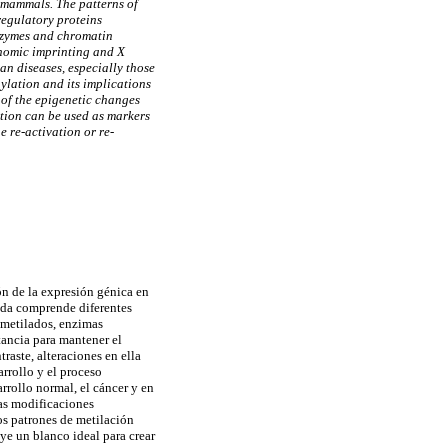
 mammals. The patterns of
regulatory proteins
nzymes and chromatin
nomic imprinting and X
an diseases, especially those
lation and its implications
of the epigenetic changes
ation can be used as markers
e re-activation or re-
n de la expresión génica en
cada comprende diferentes
 metilados, enzimas
tancia para mantener el
aste, alteraciones en ella
rrollo y el proceso
rrollo normal, el cáncer y en
as modificaciones
os patrones de metilación
ye un blanco ideal para crear