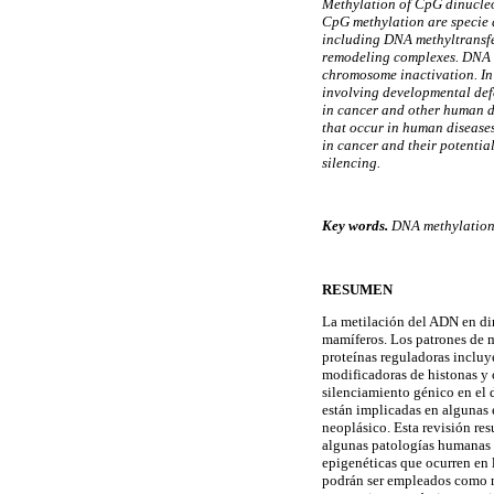
Methylation of CpG dinucleo
CpG methylation are specie a
including DNA methyltransfe
remodeling complexes. DNA m
chromosome inactivation. In 
involving developmental def
in cancer and other human d
that occur in human diseases
in cancer and their potential
silencing.
Key words.
DNA methylation.
RESUMEN
La metilación del ADN en di
mamíferos. Los patrones de m
proteínas reguladoras incluy
modificadoras de histonas y 
silenciamiento génico en el 
están implicadas en algunas 
neoplásico. Esta revisión res
algunas patologías humanas 
epigenéticas que ocurren en 
podrán ser empleados como ma