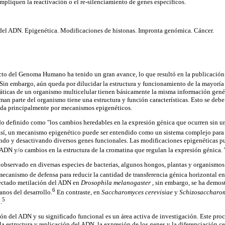
impliquen la reactivación o el re-silenciamiento de genes específicos.
el ADN. Epigenética. Modificaciones de histonas. Impronta genómica. Cáncer.
cto del Genoma Humano ha tenido un gran avance, lo que resultó en la publicación 
Sin embargo, aún queda por dilucidar la estructura y funcionamiento de la mayoría 
áticas de un organismo multicelular tienen básicamente la misma información genét
rman parte del organismo tiene una estructura y función características. Esto se debe
lada principalmente por mecanismos epigenéticos.
do definido como "los cambios heredables en la expresión génica que ocurren sin un
sí, un mecanismo epigenético puede ser entendido como un sistema complejo para u
ndo y desactivando diversos genes funcionales. Las modificaciones epigenéticas p
l ADN y/o cambios en la estructura de la cromatina que regulan la expresión génica.
observado en diversas especies de bacterias, algunos hongos, plantas y organismos s
mecanismo de defensa para reducir la cantidad de transferencia génica horizontal en
tectado metilación del ADN en
Drosophila melanogaster
, sin embargo, se ha demos
6
anos del desarrollo.
En contraste, en
Saccharomyces cerevisiae
y
Schizosaccharo
5
.
ón del ADN y su significado funcional es un área activa de investigación. Este proc
a estructura y replicación del ADN, la expresión de los genes y la diferenciación cel