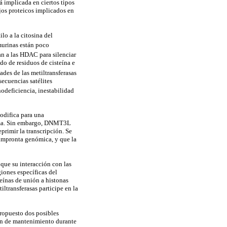
 implicada en ciertos tipos
jos proteicos implicados en
 a la citosina del
inas están poco
 a las HDAC para silenciar
o de residuos de cisteína e
dades de las metiltransferasas
ecuencias satélites
odeficiencia, inestabilidad
odifica para una
nzima. Sin embargo, DNMT3L
primir la transcripción. Se
 impronta genómica, y que la
que su interacción con las
iones específicas del
teínas de unión a histonas
ltransferasas participe en la
ropuesto dos posibles
ón de mantenimiento durante