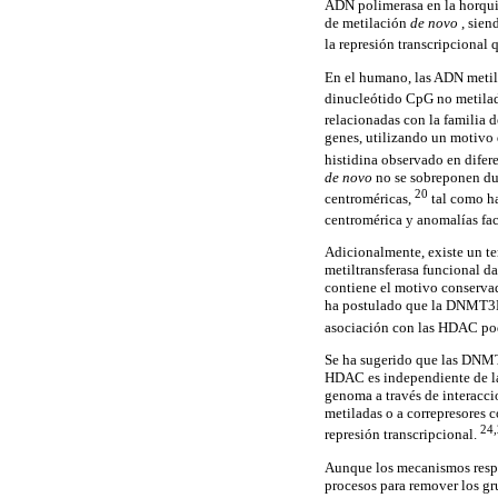
ADN polimerasa en la horqui
de metilación
de novo
, sie
la represión transcripcional
En el humano, las ADN metil
dinucleótido CpG no metila
relacionadas con la familia
genes, utilizando un motivo
histidina observado en difer
de novo
no se sobreponen du
20
centroméricas,
tal como ha
centromérica y anomalías fac
Adicionalmente, existe un t
metiltransferasa funcional 
contiene el motivo conservad
ha postulado que la DNMT3L p
asociación con las HDAC pod
Se ha sugerido que las DNMT 
HDAC es independiente de la 
genoma a través de interaccio
metiladas o a correpresores 
24,
represión transcripcional.
Aunque los mecanismos respo
procesos para remover los g