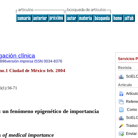
gación clínica
Servicios 
8896
versión impresa
ISSN
0034-8376
Revista
6 no.1 Ciudad de México feb. 2004
SciELO
Articulo
56(1):56-71
Artícu
Referen
Como c
: un fenómeno epigenético de importancia
SciELO
Traduc
Enviar 
s of medical importance