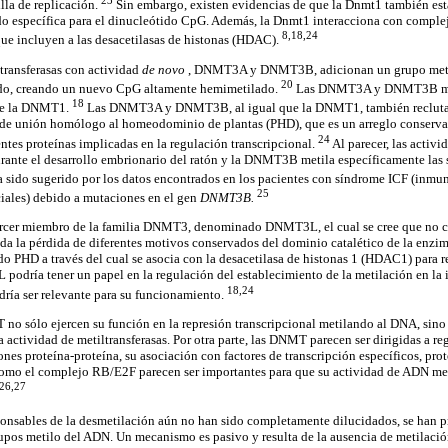
lla de replicación.
Sin embargo, existen evidencias de que la Dnmt1 también está
ndo específica para el dinucleótido CpG. Además, la Dnmt1 interacciona con comple
8,18,24
 que incluyen a las desacetilasas de histonas (HDAC).
transferasas con actividad
de novo
, DNMT3A y DNMT3B, adicionan un grupo metilo
20
do, creando un nuevo CpG altamente hemimetilado.
Las DNMT3A y DNMT3B mur
18
 de la DNMT1.
Las DNMT3A y DNMT3B, al igual que la DNMT1, también reclutan
 de unión homólogo al homeodominio de plantas (PHD), que es un arreglo conservad
24
entes proteínas implicadas en la regulación transcripcional.
Al parecer, las activi
rante el desarrollo embrionario del ratón y la DNMT3B metila específicamente las s
 sido sugerido por los datos encontrados en los pacientes con síndrome ICF (inmun
25
iales) debido a mutaciones en el gen
DNMT3B.
ercer miembro de la familia DNMT3, denominado DNMT3L, el cual se cree que no c
dada la pérdida de diferentes motivos conservados del dominio catalético de la e
o PHD a través del cual se asocia con la desacetilasa de histonas 1 (HDAC1) para re
odría tener un papel en la regulación del establecimiento de la metilación en la
18,24
ría ser relevante para su funcionamiento.
no sólo ejercen su función en la represión transcripcional metilando al DNA, sino 
actividad de metiltransferasas. Por otra parte, las DNMT parecen ser dirigidas a reg
nes proteína-proteína, su asociación con factores de transcripción específicos, pro
como el complejo RB/E2F parecen ser importantes para que su actividad de ADN meti
26,27
nsables de la desmetilación aún no han sido completamente dilucidados, se han p
rupos metilo del ADN. Un mecanismo es pasivo y resulta de la ausencia de metilaci