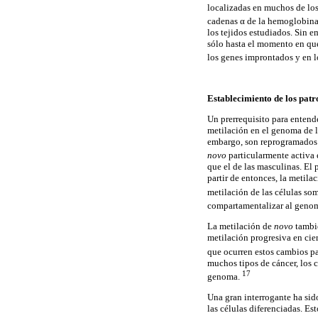
localizadas en muchos de los 
cadenas α de la hemoglobin
los tejidos estudiados. Sin 
sólo hasta el momento en que
los genes improntados y en l
Establecimiento de
los patr
Un prerrequisito para entend
metilación en el genoma de l
embargo, son reprogramados 
novo
particularmente activa 
que el de las masculinas. El 
partir de entonces, la metila
metilación de las células so
compartamentalizar al genom
La metilación de
novo
tambi
metilación progresiva en cie
que ocurren estos cambios pa
muchos tipos de cáncer, los 
17
genoma.
Una gran interrogante ha si
las células diferenciadas. E