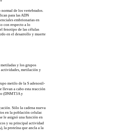
18
o normal de los vertebrados.
fican para las ADN
otenciales embrionarias en
o con respecto a lo
l fenotipo de las células
rdo en el desarrollo y muerte
 metiladas y los grupos
 actividades, metilación y
rupo metilo de la S adenosil-
e llevan a cabo esta reacción
vo
(DNMT3A y
icación. Sólo la cadena nueva
os en la población celular.
se le asignó una función en
cos y su principal actividad
, la proteína que ancla a la