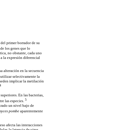
del primer borrador de su
de los genes que lo
ica, no obstante, cada uno
 a la expresión diferencial
a alteración en la secuencia
tilizar selectivamente la
ueden implicar la metilación
4
uperiores. En las bacterias,
5
tre las especies.
trado un nivel bajo de
myces pombe
aparentemente
eso afecta las interacciones
ular, la latencia de virus