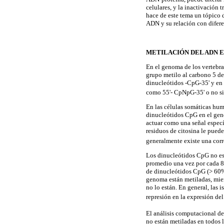
celulares, y la inactivación
hace de este tema un tópico 
ADN y su relación con difere
METILACIÓN DEL ADN 
En el genoma de los vertebra
grupo metilo al carbono 5 de
dinucleótidos -CpG-35' y en
como 55'- CpNpG-35' o no si
En las células somáticas hum
dinucleótidos CpG en el gen
actuar como una señal especí
residuos de citosina le pued
generalmente existe una corr
Los dinucleótidos CpG no es
promedio una vez por cada 80
de dinucleótidos CpG (> 60%
genoma están metiladas, mien
no lo están. En general, las 
represión en la expresión de
El análisis computacional d
no están metiladas en todos l