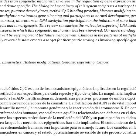
tides is an epigenetic mechanism involved in the regulation of gene expression in
nd tissue specific. The biological machinery of this system comprises a variety of 
rases, putative demethylases, methyl-CpG binding proteins, histones modifying e
ethylation maintains gene silencing and participates in normal development, ge
contrast, alterations in DNA methylation participate in the induction of some hum
ects and tumorigenesis. This review summarizes the molecular aspects of DNA methy
iseases in which this epigenetic mechanism has been involved. Our understanding 
 will be very important for future management. Changes in the patterns of methyl
ly reversible state creates a target for therapeutic strategies involving specific gen
 Epigenetics. Histone modifications. Genomic imprinting. Cancer.
nucleótidos CpG es uno de los mecanismos epigenéticos implicados en la regulació
etilación son específicos para cada especie y tipo de tejido. La maquinaria impli
endo a las ADN metiltransferasas, desmetilasas putativas, proteínas de unión a CpG
complejos remodeladores de la cromatina. La metilación del ADN es de vital impor
desarrollo normal, la impronta genómica y la inactivación del cromosoma X. En contr
enfermedades humanas, especialmente aquéllas relacionadas con defectos en el desa
ume los aspectos moleculares de la metilación del ADN y su participación en el desa
en las que los mecanismos epigenéticos han sido implicados. El conocimiento de l
las enfermedades humanas será importante para su manejo futuro. Los cambios en l
rcadores en cáncer y el estado potencialmente reversible de este proceso constitu