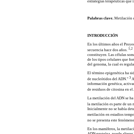
estrategias terapéuticas que 
Palabras clave.
Metilación d
INTRODUCCIÓN
En los últimos años el Proye
1,2
secuencia hace dos años.
constituyen. Las células som
de los tipos celulares que fo
del genoma, la cual es regu
El término epigenética ha si
3
de nucleótidos del ADN."
A
información genética, activa
de residuos de citosina en e
La metilación del ADN se ha 
la metilación es parte de un 
Inicialmente no se había de
metilación en estadios tempr
no se presenta este fenómeno
En los mamíferos, la metilaci
ADN-proteína, puede alterar l