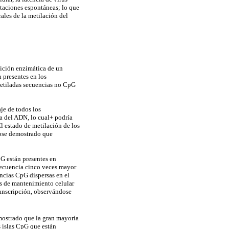
utaciones espontáneas; lo que
ales de la metilación del
dición enzimática de un
 presentes en los
metiladas secuencias no CpG
je de todos los
 del ADN, lo cual+ podría
l estado de metilación de los
ndose demostrado que
G están presentes en
recuencia cinco veces mayor
cias CpG dispersas en el
es de mantenimiento celular
transcripción, observándose
mostrado que la gran mayoría
s islas CpG que están