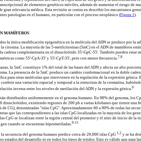
 transcripcional de elementos genéticos móviles, además de aumentar el riesgo de m
de gran relevancia médica. Esta revisión se centra en describir los mecanismos gener
ntes patologías en el humano, en particular con el proceso neoplásico (
Figura 1
).
EN MAMÍFEROS
dos la única modificación epigenética en la molécula del ADN se produce por la a
 la citosina. La mayoría de las 5-metilcitosinas (5mC) en el ADN de mamíferos están
 la cadena complementaria en el dinucleótido 35'-GpC-55'. También pueden estar 
7,8
métricas como 55'-CpA-35' y 55'-CpT-35', pero con menor frecuencia.
anas, la 5mC constituye 1% del total de las bases del ADN y afecta un alto porcenta
oma. La presencia de la 5mC produce un cambio conformacional en la doble cadena
fica para otras moléculas que intervienen en la regulación de la expresión génica. E
e conferir una variación espacial y temporal a la estructura de la cromatina, habié
9
elación inversa entre los niveles de metilación del ADN y la expresión génica.
tán distribuidos uniformemente en el genoma humano. En 98% del genoma, los Cp
 dinucleótidos, existiendo regiones de 200 pb a varias kilobases que tienen una f
 de CG), denominadas "islas CpG". Aproximadamente 60 a 90% de todas las secuen
tras que las correspondientes a las islas CpG localizadas en la mayoría de los gen
islas CpG se localizan entre la región central del promotor y el sitio de inicio de la 
9-11
l gen cuando se encuentran hipermetiladas.
1,2
e la secuencia del genoma humano predice cerca de 29,000 islas CpG
y se ha de
os estados del desarrollo ni en todos los tipos de tejidos. Esto es válido aun para la