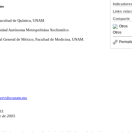
Indicadore
tes
Links rela
Compartir
Facultad de Química, UNAM.
Otros
rsidad Autónoma Metropolitána Xochimilco.
Otros
tal General de México, Facultad de Medicina, UNAM.
Permali
M
ervidor.unam.mx
03.
e de 2003.