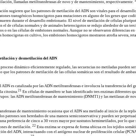
ilación, llamadas metiltransferasas
de novo
y de mantenimiento, respectivamente.
ación sugieren que los patrones de metilación del ADN son vitales para el desarroll
ratones transgénicos homocigotos para mutaciones en alguno de los genes que codi
 mueren durante el desarrollo embrionario. El nivel de metilación de células plurip
 el de células normales y de animales heterocigotos se redujo alrededor de un terci
os o en las células de embriones normales. Aunque no se observaron diferencias en e
s homocigotas en cultivo, los embriones homocigotos mostraron atrofia severa, reta
0
etilación y desmetilación del ADN
proceso dinámico eficientemente regulado, las secuencias no metiladas pueden ser
lo que los patrones de metilación de las células somáticas son el resultado de ambas
 ADN es catalizada por las ADN metiltransferasas e involucra la transferencia del g
21
a citosina.
En células de mamífero se han identificado tres enzimas diferentes qu
 grupos: las ADN metiltransferasas de mantenimiento (DNMT1) y las metilasas
de no
ansferasas de mantenimiento ocasiona que el ADN sea metilado al inicio de la repl
n los patrones son heredados de una manera semiconservativa y pueden ser perpetuad
una preferencia de cinco a 30 veces mayor por sustratos hemimetilados, por lo que 
22
rones de metilación.
Esta enzima se expresa de forma ubicua en los tejidos somáti
ción del ADN, interactuando con el antígeno nuclear de proliferación celular (PCNA)
23