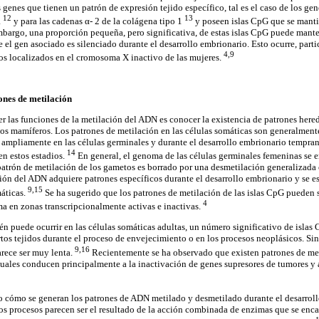
genes que tienen un patrón de expresión tejido específico, tal es el caso de los gen
12
13
a
y para las cadenas α- 2 de la colágena tipo 1
y poseen islas CpG que se manti
embargo, una proporción pequeña, pero significativa, de estas islas CpG puede mante
 el gen asociado es silenciado durante el desarrollo embrionario. Esto ocurre, part
4,9
os localizados en el cromosoma X inactivo de las mujeres.
ones de metilación
er las funciones de la metilación del ADN es conocer la existencia de patrones here
os mamíferos. Los patrones de metilación en las células somáticas son generalmente
ampliamente en las células germinales y durante el desarrollo embrionario tempran
14
en estos estadios.
En general, el genoma de las células germinales femeninas se
patrón de metilación de los gametos es borrado por una desmetilación generalizada c
ción del ADN adquiere patrones específicos durante el desarrollo embrionario y se e
9,15
máticas.
Se ha sugerido que los patrones de metilación de las islas CpG pueden s
4
a en zonas transcripcionalmente activas e inactivas.
én puede ocurrir en las células somáticas adultas, un número significativo de islas
rtos tejidos durante el proceso de envejecimiento o en los procesos neoplásicos. Si
9,16
rece ser muy lenta.
Recientemente se ha observado que existen patrones de me
cuales conducen principalmente a la inactivación de genes supresores de tumores y a
do cómo se generan los patrones de ADN metilado y desmetilado durante el desarrol
stos procesos parecen ser el resultado de la acción combinada de enzimas que se enca