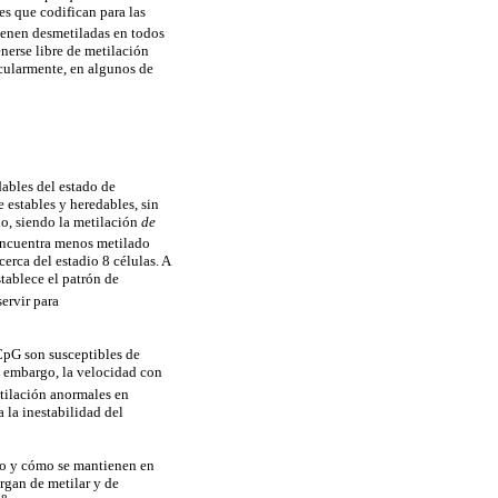
es que codifican para las
enen desmetiladas en todos
nerse libre de metilación
icularmente, en algunos de
dables del estado de
 estables y heredables, sin
o, siendo la metilación
de
 encuentra menos metilado
erca del estadio 8 células. A
stablece el patrón de
ervir para
 CpG son susceptibles de
n embargo, la velocidad con
tilación anormales en
 la inestabilidad del
lo y cómo se mantienen en
rgan de metilar y de