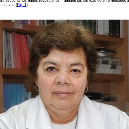
ra escuchar los ruidos respiratorios. También las clínicas de enfermedades int
n activas (
Fig. 1
).