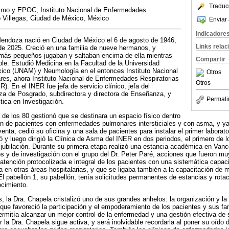
Traduc
smo y EPOC, Instituto Nacional de Enfermedades
o Villegas, Ciudad de México, México
Enviar 
Indicadore
endoza nació en Ciudad de México el 6 de agosto de 1946,
Links rela
o de 2025. Creció en una familia de nueve hermanos, y
 más pequeños jugaban y saltaban encima de ella mientras
Compartir
le. Estudió Medicina en la Facultad de la Universidad
co (UNAM) y Neumología en el entonces Instituto Nacional
Otros
s, ahora Instituto Nacional de Enfermedades Respiratorias
Otros
). En el INER fue jefa de servicio clínico, jefa del
 de Posgrado, subdirectora y directora de Enseñanza, y
Permali
tica en Investigación.
a de los 80 gestionó que se destinara un espacio físico dentro
ción de pacientes con enfermedades pulmonares intersticiales y con asma, y y
enta, cedió su oficina y una sala de pacientes para instalar el primer laborato
ó y luego dirigió la Clínica de Asma del INER en dos periodos, el primero de 
jubilación. Durante su primera etapa realizó una estancia académica en Van
 y de investigación con el grupo del Dr. Peter Paré, acciones que fueron mu
a atención protocolizada e integral de los pacientes con una sistemática capac
a en otras áreas hospitalarias, y que se ligaba también a la capacitación de 
 El pabellón 1, su pabellón, tenía solicitudes permanentes de estancias y rot
ocimiento.
, la Dra. Chapela cristalizó uno de sus grandes anhelos: la organización y la 
ue favoreció la participación y el empoderamiento de los pacientes y sus fam
ermitía alcanzar un mejor control de la enfermedad y una gestión efectiva de
 la Dra. Chapela sigue activa, y será inolvidable recordarla al poner su oído 