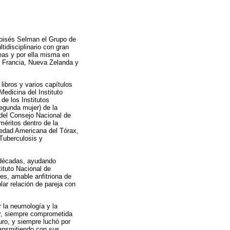
 Moisés Selman el Grupo de
tidisciplinario con gran
eas y por ella misma en
, Francia, Nueva Zelanda y
libros y varios capítulos
edicina del Instituto
de los Institutos
egunda mujer) de la
del Consejo Nacional de
éritos dentro de la
ciedad Americana del Tórax,
 Tuberculosis y
 décadas, ayudando
ituto Nacional de
es, amable anfitriona de
lar relación de pareja con
 la neumología y la
ar, siempre comprometida
uro, y siempre luchó por
ransmitiendo con sus