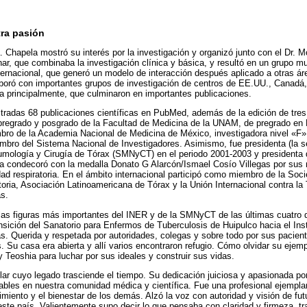
tra pasión
a. Chapela mostró su interés por la investigación y organizó junto con el Dr.
r, que combinaba la investigación clínica y básica, y resultó en un grupo mul
ternacional, que generó un modelo de interacción después aplicado a otras ár
aboró con importantes grupos de investigación de centros de EE.UU., Canadá
 principalmente, que culminaron en importantes publicaciones.
stradas 68 publicaciones científicas en PubMed, además de la edición de tres 
 pregrado y posgrado de la Facultad de Medicina de la UNAM, de pregrado en M
bro de la Academia Nacional de Medicina de México, investigadora nivel «F» 
mbro del Sistema Nacional de Investigadores. Asimismo, fue presidenta (la s
ología y Cirugía de Tórax (SMNyCT) en el periodo 2001-2003 y presidenta 
condecoró con la medalla Donato G Alarcón/Ismael Cosío Villegas por sus m
dad respiratoria. En el ámbito internacional participó como miembro de la So
ria, Asociación Latinoamericana de Tórax y la Unión Internacional contra la
s.
las figuras más importantes del INER y de la SMNyCT de las últimas cuatro
nsición del Sanatorio para Enfermos de Tuberculosis de Huipulco hacia el Inst
. Querida y respetada por autoridades, colegas y sobre todo por sus pacient
 Su casa era abierta y allí varios encontraron refugio. Cómo olvidar su ejemp
 Teoshia para luchar por sus ideales y construir sus vidas.
ar cuyo legado trasciende el tiempo. Su dedicación juiciosa y apasionada por
rables en nuestra comunidad médica y científica. Fue una profesional ejempl
miento y el bienestar de los demás. Alzó la voz con autoridad y visión de fut
este país. Valientemente supo decir lo que pensaba con claridad y firmeza, t