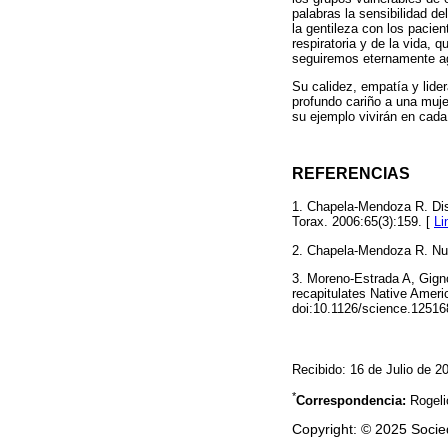
palabras la sensibilidad d
la gentileza con los pacie
respiratoria y de la vida, 
seguiremos eternamente a
Su calidez, empatía y lide
profundo cariño a una muje
su ejemplo vivirán en cada
REFERENCIAS
1. Chapela-Mendoza R. Dis
Torax. 2006:65(3):159. [
Li
2. Chapela-Mendoza R. Nue
3. Moreno-Estrada A, Gign
recapitulates Native Ameri
doi:10.1126/science.12516
Recibido: 16 de Julio de 2
*
Correspondencia:
Rogeli
Copyright: © 2025 Soci