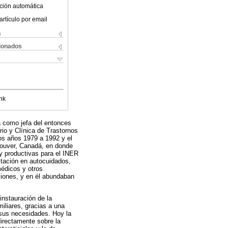
ción automática
artículo por email
s
cionados
nk
a como jefa del entonces
rio y Clínica de Trastornos
los años 1979 a 1992 y el
couver, Canadá, en donde
y productivas para el INER
itación en autocuidados,
médicos y otros
aciones, y en él abundaban
instauración de la
iliares, gracias a una
 sus necesidades. Hoy la
directamente sobre la