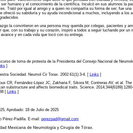
el ser humano y el conocimiento de la científica. Inculcó en sus alumnos la pa
ntes. Trató por igual al amigo y a quien no compartía su forma de ser; fue un
que ofreció su sabiduría y su ayuda incondicional a muchos, incluyendo a los 
gradecidos.
razgo la convirtieron en una persona muy querida por colegas, pacientes y 
r que, con su trabajo y su corazón, inspiró a todos a seguir luchando por un 
 avance y en cada vida que tocó con su entrega.
curso de toma de protesta de la Presidenta del Consejo Nacional de Neumol
nks
]
stra Sociedad. Neumol Cir Torax. 2002:61(1):3-4. [
Links
]
oux CR, Fernández-López JC, Zakharia F, Sikora M, Contreras AV, et al. The
can substructure and affects biomedical traits. Science. 2014;344(6189):1280
88 [
Links
]
025; Aprobado: 18 de Julio de 2025
o Pérez-Padilla. E-mail:
perezpad@gmail.com
edad Mexicana de Neumología y Cirugía de Tórax.