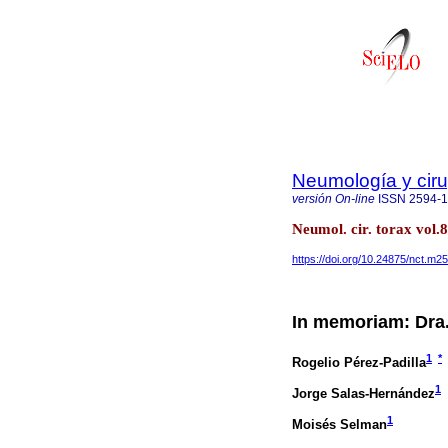
Neumología y ciru
versión On-line
ISSN
2594-
Neumol. cir. torax vol
https://doi.org/10.24875/nct.m
In memoriam: Dra
1
*
Rogelio Pérez-Padilla
1
Jorge Salas-Hernández
1
Moisés Selman