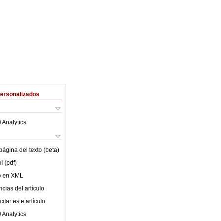
Personalizados
 Analytics
ágina del texto (beta)
l (pdf)
lo en XML
cias del artículo
itar este artículo
 Analytics