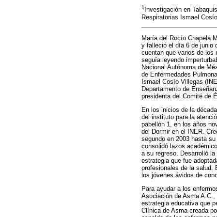
1
Investigación en Tabaqui
Respiratorias Ismael Cosí
María del Rocío Chapela M
y falleció el día 6 de juni
cuentan que varios de los
seguía leyendo imperturbab
Nacional Autónoma de Méxi
de Enfermedades Pulmonare
Ismael Cosío Villegas (INER
Departamento de Enseñanza
presidenta del Comité de É
En los inicios de la décad
del instituto para la aten
pabellón 1, en los años nov
del Dormir en el INER. Cre
segundo en 2003 hasta su 
consolidó lazos académicos
a su regreso. Desarrolló l
estrategia que fue adoptad
profesionales de la salud.
los jóvenes ávidos de con
Para ayudar a los enfermos
Asociación de Asma A.C., q
estrategia educativa que p
Clínica de Asma creada por