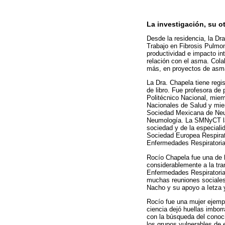
La investigación, su o
Desde la residencia, la Dr
Trabajo en Fibrosis Pulmona
productividad e impacto in
relación con el asma. Col
más, en proyectos de asma
La Dra. Chapela tiene regi
de libro. Fue profesora de
Politécnico Nacional, miem
Nacionales de Salud y mie
Sociedad Mexicana de Neum
Neumología. La SMNyCT la 
sociedad y de la especiali
Sociedad Europea Respirato
Enfermedades Respiratoria
Rocío Chapela fue una de 
considerablemente a la tra
Enfermedades Respiratorias
muchas reuniones sociales.
Nacho y su apoyo a Ietza y
Rocío fue una mujer ejempl
ciencia dejó huellas imbor
con la búsqueda del conoci
los grupos vulnerables de 