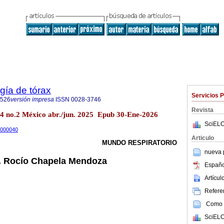
gía de tórax
Servicios 
1526
versión impresa
ISSN
0028-3746
Revista
.84 no.2 México abr./jun. 2025 Epub 30-Ene-2026
SciELO
25000040
Articulo
MUNDO RESPIRATORIO
nueva p
. Rocío Chapela Mendoza
Españo
Artícu
Referen
Como c
SciELO