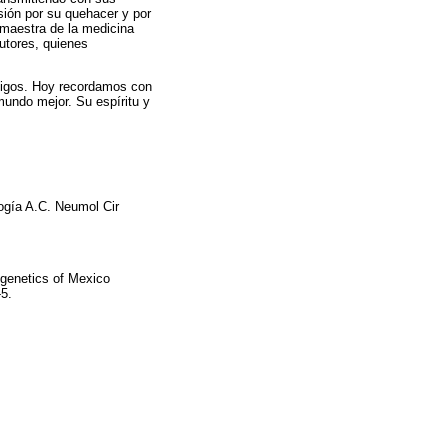
sión por su quehacer y por
a maestra de la medicina
autores, quienes
amigos. Hoy recordamos con
mundo mejor. Su espíritu y
ogía A.C. Neumol Cir
 genetics of Mexico
-5.