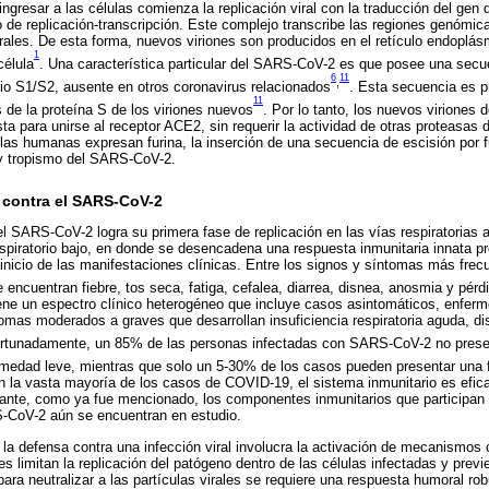
ingresar a las células comienza la replicación viral con la traducción del gen 
 de replicación-transcripción. Este complejo transcribe las regiones genómica
urales. De esta forma, nuevos viriones son producidos en el retículo endoplás
1
célula
. Una característica particular del SARS-CoV-2 es que posee una secu
6
11
,
itio S1/S2, ausente en otros coronavirus relacionados
. Esta secuencia es p
11
s de la proteína S de los viriones nuevos
. Por lo tanto, los nuevos virione
sta para unirse al receptor ACE2, sin requerir la actividad de otras proteasa
ulas humanas expresan furina, la inserción de una secuencia de escisión por f
y tropismo del SARS-CoV-2.
 contra el SARS-CoV-2
 SARS-CoV-2 logra su primera fase de replicación en las vías respiratorias 
espiratorio bajo, en donde se desencadena una respuesta inmunitaria innata p
 inicio de las manifestaciones clínicas. Entre los signos y síntomas más fre
ncuentran fiebre, tos seca, fatiga, cefalea, diarrea, disnea, anosmia y pérd
ene un espectro clínico heterogéneo que incluye casos asintomáticos, enfer
omas moderados a graves que desarrollan insuficiencia respiratoria aguda, di
ortunadamente, un 85% de las personas infectadas con SARS-CoV-2 no prese
rmedad leve, mientras que solo un 5-30% de los casos pueden presentar una f
en la vasta mayoría de los casos de COVID-19, el sistema inmunitario es efica
stante, como ya fue mencionado, los componentes inmunitarios que participan
S-CoV-2 aún se encuentran en estudio.
la defensa contra una infección viral involucra la activación de mecanismos
ales limitan la replicación del patógeno dentro de las células infectadas y pre
ara neutralizar a las partículas virales se requiere una respuesta humoral ro