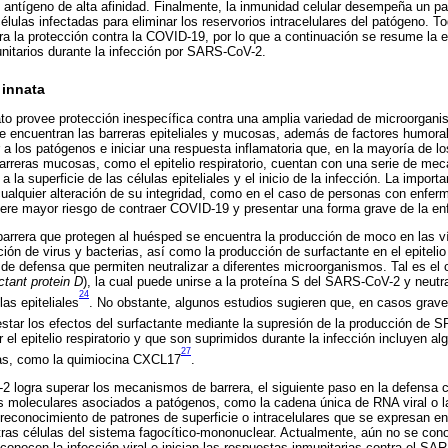
 antígeno de alta afinidad. Finalmente, la inmunidad celular desempeña un pa
e células infectadas para eliminar los reservorios intracelulares del patógeno
ra la protección contra la COVID-19, por lo que a continuación se resume la ev
unitarios durante la infección por SARS-CoV-2.
 innata
ato provee protección inespecífica contra una amplia variedad de microorgan
e encuentran las barreras epiteliales y mucosas, además de factores humoral
a los patógenos e iniciar una respuesta inflamatoria que, en la mayoría de lo
 barreras mucosas, como el epitelio respiratorio, cuentan con una serie de m
 la superficie de las células epiteliales y el inicio de la infección. La impor
 cualquier alteración de su integridad, como en el caso de personas con enfe
iere mayor riesgo de contraer COVID-19 y presentar una forma grave de la e
rrera que protegen al huésped se encuentra la producción de moco en las ví
ción de virus y bacterias, así como la producción de surfactante en el epitelio 
 de defensa que permiten neutralizar a diferentes microorganismos. Tal es el 
ctant protein D
), la cual puede unirse a la proteína S del SARS-CoV-2 y neutral
24
las epiteliales
. No obstante, algunos estudios sugieren que, en casos grave
estar los efectos del surfactante mediante la supresión de la producción de S
el epitelio respiratorio y que son suprimidos durante la infección incluyen al
27
nas, como la quimiocina CXCL17
.
logra superar los mecanismos de barrera, el siguiente paso en la defensa con
s moleculares asociados a patógenos, como la cadena única de RNA viral o la
reconocimiento de patrones de superficie o intracelulares que se expresan en 
ras células del sistema fagocítico-mononuclear. Actualmente, aún no se con
econocen la infección viral e inician las respuestas inmunitarias contra el S