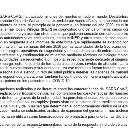
 SARS-CoV-2, ha causado millones de muertes en todo el mundo. Desafortun
rovincia China de Wuhan se ha extendido por varios años y han aparecido nue
iantes de esta. Al principio de la pandemia, en febrero del año 2020, en el In
s Ismael Cosío Villegas (INER) se diagnosticó uno de los primeros casos con
ablemente ya existían otros casos que pudieron coexistir con este caso índ
as autoridades y las instituciones, como el INER y otros institutos nacionales
ión en respuesta a los informes de este brote que rápidamente se extendió por
 en las últimas semanas del año 2019 por las autoridades de la Secretaría de
er estrategias operativas de diagnóstico y manejo de casos de enfermedad resp
e referencia y confirmación de muestras mediante técnicas de biología molec
utoridades, se reconvirtió a un hospital específicamente dedicado al diagnó
bargo, esto no ocurrió de forma paralela en otros niveles de atención. La fa
nto de nuevos casos y sus contactos, en ese momento fueron factores asoc
 la fecha sigue siendo un reto de salud pública detener las cadenas de trans
les específicos y a vacunas también ha contribuido de manera significativa al 
cos pobres en los pacientes con COVID-19.
igaciones realizadas y de literatura sobre las características del SARS-CoV-2,
eplicación y tropismo celular, así como sobre las características del huésped
o de formas graves de la enfermedad, ha permitido el desarrollo de una serie d
e la infección con una rapidez jamás vista en la historia de la medicina aplica
s del virus y del huésped que determinan el comportamiento clínico de la e
icado, mediante sofisticados análisis de expresión del genoma, firmas molecu
fecha se utilizan como biomarcadores de pronóstico para orientar las decisio
canismos de la respuesta inmunitaria, tanto de la respuesta innata de célul