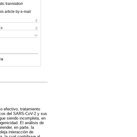
ic translation
is article by e-mail
ks
nk
 efectivo, tratamiento
nicos del SARS-CoV-2 y sus
gue siendo incompleta, en
genicidad. El análisis de
render, en parte, la
leja interacción de
, la cual contribuye al