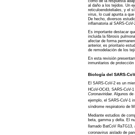
como de la respuesta adapt
al daño a los tejidos. Un 
reticuloendoteliales, y el
virus, lo cual apunta a qu
De hecho, diversos estudi
inflamatoria al SARS-CoV-2
Es importante destacar qu
incluida la fibrosis pulmo
afectar de forma permanent
anterior, es prioritario es
de remodelación de los tej
En esta revisión presenta
inmunitarios de protección
Biología del SARS-CoV
El SARS-CoV-2 es un miem
HCoV-OC43, SARS-CoV-1
Coronaviridae
. Algunos de
ejemplo, el SARS-CoV-1 in
síndrome respiratorio de M
Mediante estudios de comp
beta, gamma y delta. El n
llamado BatCoV RaTG13, 
coronavirus aislado de pan