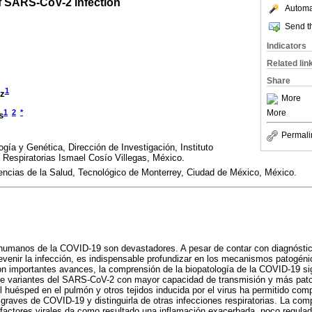
 SARS-CoV-2 infection
Automat
Send th
Indicators
Related lin
Share
1
ez
More
1
2
*
More
s
Permali
gía y Genética, Dirección de Investigación, Instituto
Respiratorias Ismael Cosío Villegas, México.
encias de la Salud, Tecnológico de Monterrey, Ciudad de México, México.
umanos de la COVID-19 son devastadores. A pesar de contar con diagnóstico
revenir la infección, es indispensable profundizar en los mecanismos patogé
on importantes avances, la comprensión de la biopatología de la COVID-19 si
n de variantes del SARS-CoV-2 con mayor capacidad de transmisión y más pato
l huésped en el pulmón y otros tejidos inducida por el virus ha permitido comp
graves de COVID-19 y distinguirla de otras infecciones respiratorias. La comp
factores virales da como resultado una inflamación exacerbada, poco regulada