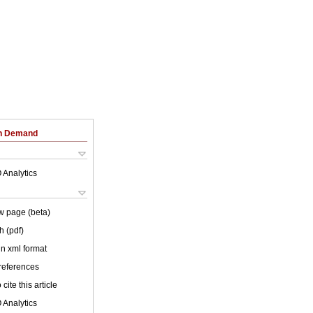
on Demand
 Analytics
w page (beta)
h (pdf)
 in xml format
 references
cite this article
 Analytics