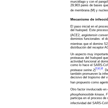
murciélago y con el pango
29,903 pares de bases que c
de membrana (M) y nucleo
Mecanismo de infecció
El paso inicial en el proc
del huésped. Este proceso 
(ACE2,
angiotensin conve
dominios funcionales: el d
mientras que el domino S2 
distribución del receptor A
Un aspecto muy importante 
proteasas del huésped que
actividad funcional al domi
como lo hace el SARS-CoV
9
12
13
,
,
protease serine 2
)
. D
también promueven la infec
decisivo del tropismo del 
han propuesto como agentes
Otro factor involucrado en 
phosphoinositide kinase, 
participa en el proceso de
infectividad del SARS-CoV-