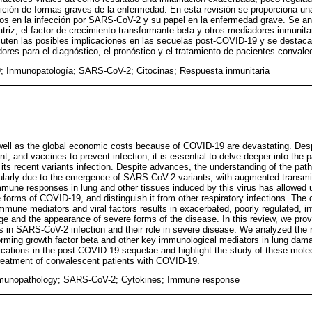
arición de formas graves de la enfermedad. En esta revisión se proporciona un
s en la infección por SARS-CoV-2 y su papel en la enfermedad grave. Se ana
triz, el factor de crecimiento transformante beta y otros mediadores inmunita
uten las posibles implicaciones en las secuelas post-COVID-19 y se destaca 
res para el diagnóstico, el pronóstico y el tratamiento de pacientes conval
 Inmunopatología; SARS-CoV-2; Citocinas; Respuesta inmunitaria
well as the global economic costs because of COVID-19 are devastating. Desp
ent, and vaccines to prevent infection, it is essential to delve deeper into th
ts recent variants infection. Despite advances, the understanding of the pa
ularly due to the emergence of SARS-CoV-2 variants, with augmented transmiss
mmune responses in lung and other tissues induced by this virus has allowed u
 forms of COVID-19, and distinguish it from other respiratory infections. The 
mmune mediators and viral factors results in exacerbated, poorly regulated, 
ge and the appearance of severe forms of the disease. In this review, we prov
n SARS-CoV-2 infection and their role in severe disease. We analyzed the r
orming growth factor beta and other key immunological mediators in lung dam
lications in the post-COVID-19 sequelae and highlight the study of these mole
reatment of convalescent patients with COVID-19.
unopathology; SARS-CoV-2; Cytokines; Immune response