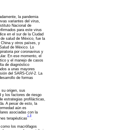
adamente, la pandemia
vas variantes del virus,
stituto Nacional de
firmados para este virus
ice en el sur de la Ciudad
 de salud de México, fue la
 China y otros países, y
 Salud de México. Lo
iratoria por coronavirus y
ular. En ese momento, el
stico y el manejo de casos
lta de diagnóstico
iados a unas mayores
misión del SARS-CoV-2. La
desarrollo de formas
 su origen, sus
 y los factores de riesgo
e estrategias profilácticas,
da. A pesar de esto, la
nfermedad aún es
lares asociadas con la
1
8
-
nes terapéuticas
.
as como los macrófagos