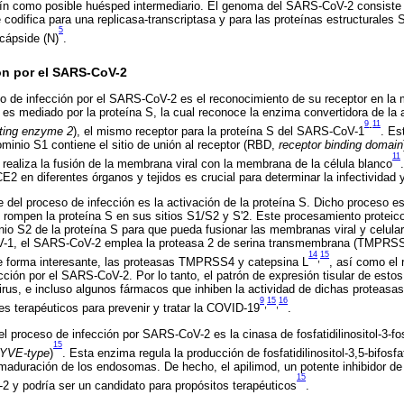
lín como posible huésped intermediario. El genoma del SARS-CoV-2 consist
odifica para una replicasa-transcriptasa y para las proteínas estructurales S
5
cápside (N)
.
n por el SARS-CoV-2
eso de infección por el SARS-CoV-2 es el reconocimiento de su receptor en la
es mediado por la proteína S, la cual reconoce la enzima convertidora de la
9
11
-
rting enzyme 2
), el mismo receptor para la proteína S del SARS-CoV-1
. Es
ominio S1 contiene el sitio de unión al receptor (RBD,
receptor binding domain
11
realiza la fusión de la membrana viral con la membrana de la célula blanco
CE2 en diferentes órganos y tejidos es crucial para determinar la infectividad y
del proceso de infección es la activación de la proteína S. Dicho proceso e
 rompen la proteína S en sus sitios S1/S2 y S'2. Este procesamiento proteic
nio S2 de la proteína S para que pueda fusionar las membranas viral y celular.
-1, el SARS-CoV-2 emplea la proteasa 2 de serina transmembrana (TMPRS
14
15
,
e forma interesante, las proteasas TMPRSS4 y catepsina L
, así como el
ción por el SARS-CoV-2. Por lo tanto, el patrón de expresión tisular de esto
virus, e incluso algunos fármacos que inhiben la actividad de dichas proteasa
9
15
16
,
,
 terapéuticos para prevenir y tratar la COVID-19
.
el proceso de infección por SARS-CoV-2 es la cinasa de fosfatidilinositol-3-fo
15
FYVE-type
)
. Esta enzima regula la producción de fosfatidilinositol-3,5-bifosfa
 maduración de los endosomas. De hecho, el apilimod, un potente inhibidor de
15
2 y podría ser un candidato para propósitos terapéuticos
.