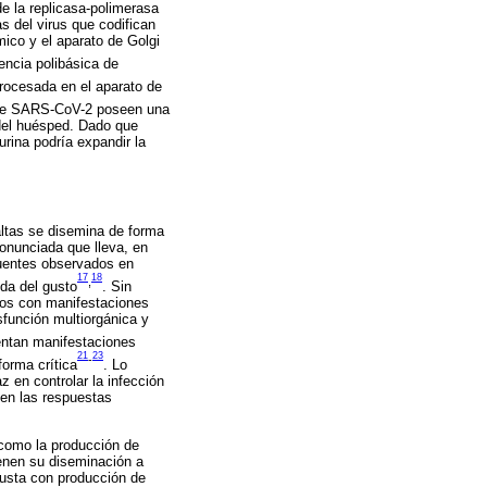
de la replicasa-polimerasa
s del virus que codifican
mico y el aparato de Golgi
encia polibásica de
rocesada en el aparato de
s de SARS-CoV-2 poseen una
s del huésped. Dado que
urina podría expandir la
altas se disemina de forma
ronunciada que lleva, en
cuentes observados en
17
18
,
ida del gusto
. Sin
mos con manifestaciones
sfunción multiorgánica y
ntan manifestaciones
21
23
-
orma crítica
. Lo
z en controlar la infección
 en las respuestas
 como la producción de
vienen su diseminación a
busta con producción de