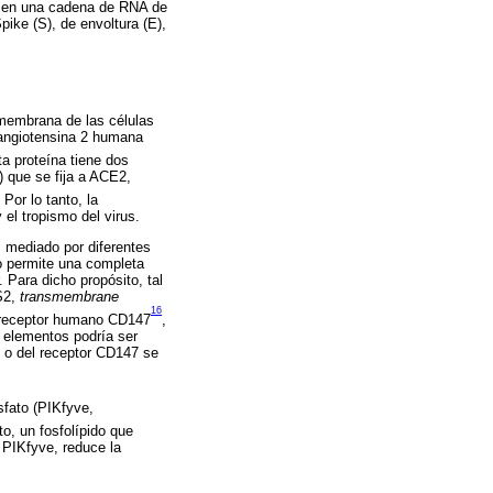
e en una cadena de RNA de
pike (S), de envoltura (E),
 membrana de las células
 angiotensina 2 humana
ta proteína tiene dos
) que se fija a ACE2,
. Por lo tanto, la
 el tropismo del virus.
s mediado por diferentes
o permite una completa
 Para dicho propósito, tal
S2,
transmembrane
16
 receptor humano CD147
,
s elementos podría ser
s o del receptor CD147 se
sfato (PIKfyve,
to, un fosfolípido que
 PIKfyve, reduce la