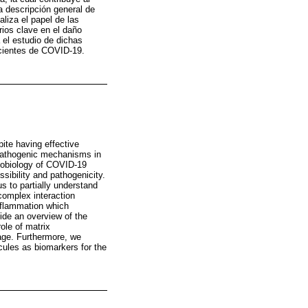
a descripción general de
liza el papel de las
rios clave en el daño
el estudio de dichas
ecientes de COVID-19.
ite having effective
e pathogenic mechanisms in
thobiology of COVID-19
ibility and pathogenicity.
s to partially understand
complex interaction
inflammation which
ide an overview of the
ole of matrix
age. Furthermore, we
cules as biomarkers for the