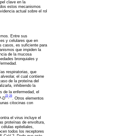
pel clave en la
. Todos estos mecanismos
idencia actual sobre el rol
ismos. Entre sus
es y celulares que en
s casos, es suficiente para
ecanismos que impiden la
tancia de la mucosa
rmedades bronquiales y
nfermedad.
as respiratorias, que
alveolar, el cual contiene
caso de la proteína del
izarla, inhibiendo la
s de la enfermedad, el
25
26
,
P-D
. Otros elementos
gunas citocinas con
tra el virus incluye el
s proteínas de envoltura,
células epiteliales,
ocen todos los receptores
ARS-CoV-2. Dado que este