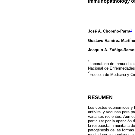
Immunopathology of
1
José A. Choreño-Parra
Gustavo Ramírez-Martín
Joaquín A. Zúñiga-Ramo
1
Laboratorio de Inmunobiolo
Nacional de Enfermedades 
2
Escuela de Medicina y Ci
RESUMEN
Los costos económicos y h
antiviral y vacunas para p
variantes recientes. Aun c
particular por la aparició
la respuesta inmunitaria de
patogénesis de las formas 
mediadores inmunitarios y 