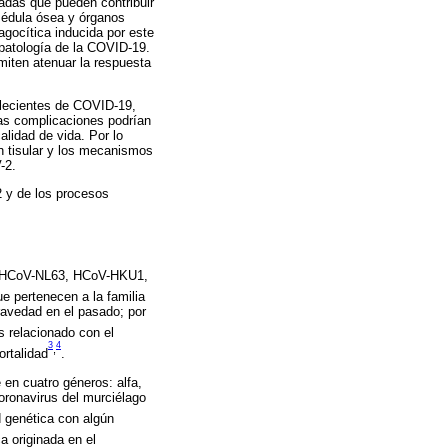
ladas que pueden contribuir
 médula ósea y órganos
agocítica inducida por este
opatología de la COVID-19.
iten atenuar la respuesta
alecientes de COVID-19,
tas complicaciones podrían
lidad de vida. Por lo
ón tisular y los mecanismos
-2.
 y de los procesos
E, HCoV-NL63, HCoV-HKU1,
 pertenecen a la familia
ravedad en el pasado; por
 relacionado con el
3
4
,
ortalidad
.
en cuatro géneros: alfa,
ronavirus del murciélago
 genética con algún
a originada en el