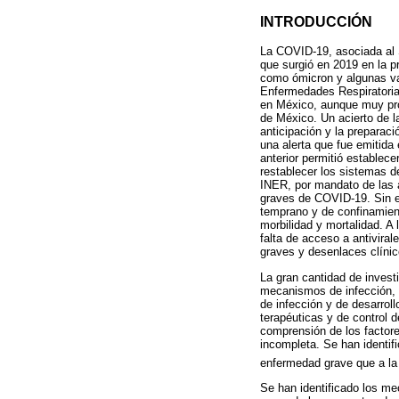
INTRODUCCIÓN
La COVID-19, asociada al
que surgió en 2019 en la p
como ómicron y algunas var
Enfermedades Respiratoria
en México, aunque muy prob
de México. Un acierto de l
anticipación y la preparac
una alerta que fue emitida
anterior permitió establec
restablecer los sistemas d
INER, por mandato de las a
graves de COVID-19. Sin em
temprano y de confinamie
morbilidad y mortalidad. A
falta de acceso a antivira
graves y desenlaces clíni
La gran cantidad de invest
mecanismos de infección, r
de infección y de desarroll
terapéuticas y de control d
comprensión de los factore
incompleta. Se han identif
enfermedad grave que a la 
Se han identificado los me