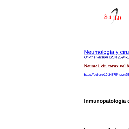
Neumología y ciru
On-line version
ISSN
2594-
Neumol. cir. torax vol
https://doi.org/10.24875/nct.m
Inmunopatología d