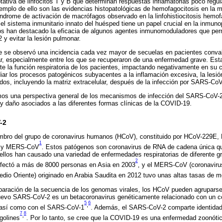
ativa de linfocitos T y B que determinan respuestas inflamatorias poco regu
ejemplo de ello son las evidencias histopatológicas de hemofagocitosis en la
 síndrome de activación de macrófagos observado en la linfohistiocitosis hemof
e el sistema inmunitario innato del huésped tiene un papel crucial en la inmun
os han destacado la eficacia de algunos agentes inmunomoduladores que perm
 y evitar la lesión pulmonar.
e se observó una incidencia cada vez mayor de secuelas en pacientes conv
nar, especialmente entre los que se recuperaron de una enfermedad grave. Es
e la función respiratoria de los pacientes, impactando negativamente en su ca
tudiar los procesos patogénicos subyacentes a la inflamación excesiva, la lesi
idos, incluyendo la matriz extracelular, después de la infección por SARS-CoV
mos una perspectiva general de los mecanismos de infección del SARS-CoV-2
 y daño asociados a las diferentes formas clínicas de la COVID-19.
-2
bro del grupo de coronavirus humanos (HCoV), constituido por HCoV-229
1
 y MERS-CoV
. Estos patógenos son coronavirus de RNA de cadena única que
 ellos han causado una variedad de enfermedades respiratorias de diferente g
2
fectó a más de 8000 personas en Asia en 2003
, y el MERS-CoV (coronavirus
edio Oriente) originado en Arabia Saudita en 2012 tuvo unas altas tasas de m
aración de la secuencia de los genomas virales, los HCoV pueden agruparse 
uevo SARS-CoV-2 es un betacoronavirus genéticamente relacionado con un co
5
6
,
así como con el SARS-CoV-1
. Además, el SARS-CoV-2 comparte identidad
7
8
,
golines
. Por lo tanto, se cree que la COVID-19 es una enfermedad zoonótic