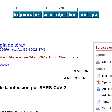
gía de tórax
Services 
1526
Print version
ISSN
0028-3746
Journal
.84 n.1 México Jan./Mar. 2025 Epub Mar 06, 2026
SciELO
25000009
Article
REVISIÓN
text ne
SERIE COVID-19
Spanis
e la infección por SARS-CoV-2
Article
Article
How to 
SciELO