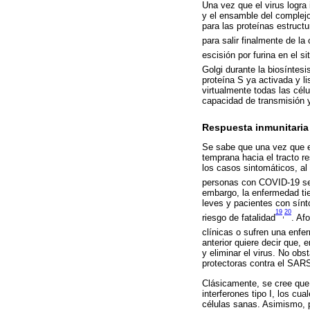
Una vez que el virus logra 
y el ensamble del complejo
para las proteínas estruct
para salir finalmente de la 
escisión por furina en el s
Golgi durante la biosíntesi
proteína S ya activada y li
virtualmente todas las cél
capacidad de transmisión 
Respuesta inmunitaria
Se sabe que una vez que el
temprana hacia el tracto r
los casos sintomáticos, al
personas con COVID-19 se e
embargo, la enfermedad ti
leves y pacientes con sínt
19
20
,
riesgo de fatalidad
. Af
clínicas o sufren una enfe
anterior quiere decir que, 
y eliminar el virus. No ob
protectoras contra el SAR
Clásicamente, se cree que 
interferones tipo I, los cu
células sanas. Asimismo, p