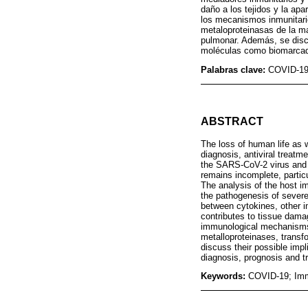
daño a los tejidos y la ap
los mecanismos inmunitario
metaloproteinasas de la ma
pulmonar. Además, se disc
moléculas como biomarcado
Palabras clave:
COVID-19;
ABSTRACT
The loss of human life as 
diagnosis, antiviral treatm
the SARS-CoV-2 virus and i
remains incomplete, partic
The analysis of the host i
the pathogenesis of severe
between cytokines, other i
contributes to tissue dama
immunological mechanisms i
metalloproteinases, transf
discuss their possible imp
diagnosis, prognosis and t
Keywords:
COVID-19; Imm