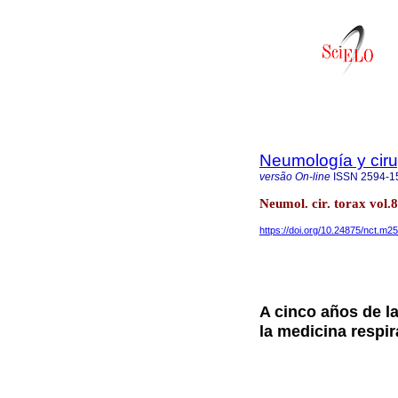
Neumología y ciru
versão On-line
ISSN
2594-1
Neumol. cir. torax vol
https://doi.org/10.24875/nct.m
A cinco años de l
la medicina respi