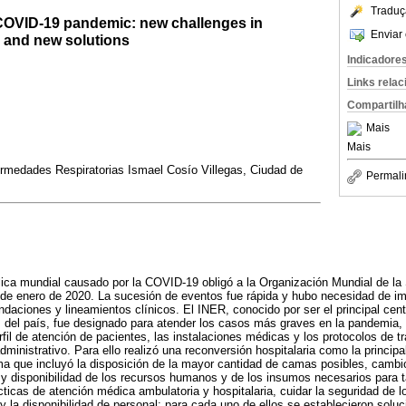
Traduç
e COVID-19 pandemic: new challenges in
Enviar 
e and new solutions
Indicadore
Links rela
Compartilh
Mais
Mais
ermedades Respiratorias Ismael Cosío Villegas, Ciudad de
Permali
lica mundial causado por la COVID-19 obligó a la Organización Mundial de la 
0 de enero de 2020. La sucesión de eventos fue rápida y hubo necesidad de 
daciones y lineamientos clínicos. El INER, conocido por ser el principal cen
s del país, fue designado para atender los casos más graves en la pandemia
rfil de atención de pacientes, las instalaciones médicas y los protocolos de t
ministrativo. Para ello realizó una reconversión hospitalaria como la principal
a que incluyó la disposición de la mayor cantidad de camas posibles, cambios
 y disponibilidad de los recursos humanos y de los insumos necesarios para ta
ticas de atención médica ambulatoria y hospitalaria, cuidar la seguridad de l
 y la disponibilidad de personal; para cada uno de ellos se establecieron solu