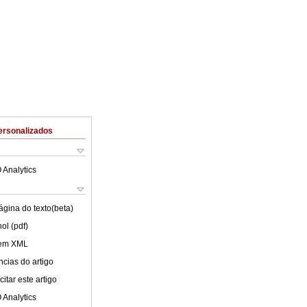
ersonalizados
 Analytics
ágina do texto(beta)
ol (pdf)
 em XML
cias do artigo
itar este artigo
 Analytics