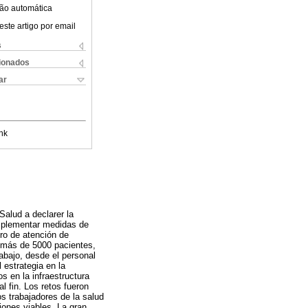
ão automática
este artigo por email
s
cionados
ar
nk
Salud a declarer la
implementar medidas de
tro de atención de
, más de 5000 pacientes,
rabajo, desde el personal
 estrategia en la
 en la infraestructura
l fin. Los retos fueron
os trabajadores de la salud
ciones viables. La gran