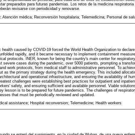
ar preparados para futuras pandemias. Los retos de la medicina respiratoria
berán revisarse con periodicidad y renovarse.
 Atención médica; Reconversión hospitalaria; Telemedicina; Personal de sal
ic health caused by COVID-19 forced the World Health Organization to declar
unfolded rapidly, and it became necessary to implement containment measures
cal protocols. INER, known for being the country's main center for respirator
st severe cases during the pandemic, over 5000 patients, prompting a transfor
s, and work protocols, from medical staff to administrative personnel. To achieve
ut as the primary strategy during the health emergency. This included alloc
rchitectural and operational infrastructure, and ensuring the availability of 
eatest challenges were establishing best practices for outpatient and inpatien
kers' safety, and ensuring sufficient and available personnel. Viable solution
ey lesson is to be prepared for future pandemics. The challenges of respirator
esses that must be periodically reviewed and updated.
cal assistance; Hospital reconversion; Telemedicine; Health workers
mundo se enteró del surgimiento, en la ciudad de Wuhan, de una nueva enfer