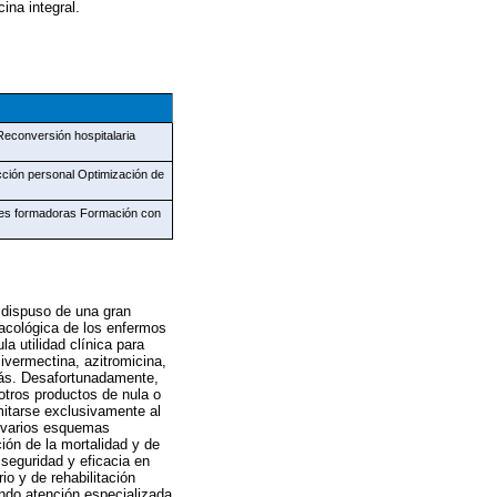
ina integral.
Reconversión hospitalaria
cción personal Optimización de
edes formadoras Formación con
 dispuso de una gran
macológica de los enfermos
a utilidad clínica para
ivermectina, azitromicina,
 más. Desafortunadamente,
otros productos de nula o
mitarse exclusivamente al
, varios esquemas
ión de la mortalidad y de
seguridad y eficacia en
io y de rehabilitación
ndo atención especializada