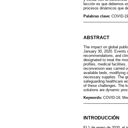
lección es que debemos est
procesos dinámicos que de
Palabras clave:
COVID-19;
ABSTRACT
The impact on global publ
January 30, 2020. Events 
recommendations, and clini
designated to treat the mo
profiles, medical facilitie
reconversion was carried o
available beds, modifying a
necessary supplies. The gr
safeguarding healthcare wor
of these challenges. The k
solutions are dynamic proc
Keywords:
COVID-19; Medi
INTRODUCCIÓN
El 1 de enero de 2020, el 