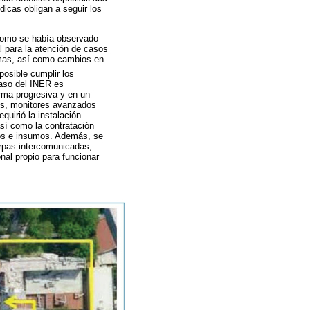
icas obligan a seguir los
l como se había observado
 para la atención de casos
amas, así como cambios en
 posible cumplir los
caso del INER es
orma progresiva y en un
cos, monitores avanzados
quirió la instalación
así como la contratación
tos e insumos. Además, se
arpas intercomunicadas,
nal propio para funcionar