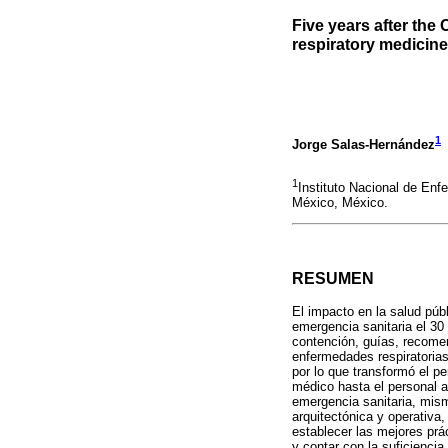
Five years after th
respiratory medicin
1
Jorge Salas-Hernández
1
Instituto Nacional de Enf
México, México.
RESUMEN
El impacto en la salud púb
emergencia sanitaria el 3
contención, guías, recomen
enfermedades respiratoria
por lo que transformó el pe
médico hasta el personal ad
emergencia sanitaria, mism
arquitectónica y operativa,
establecer las mejores prác
y contar con la suficiencia