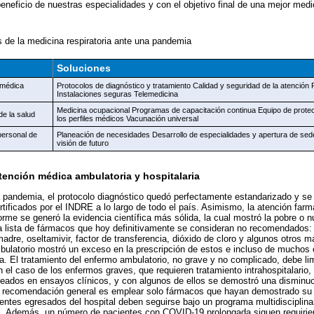
eneficio de nuestras especialidades y con el objetivo final de una mejor medic
s de la medicina respiratoria ante una pandemia
Soluciones
 médica
Protocolos de diagnóstico y tratamiento Calidad y seguridad de la atención 
Instalaciones seguras Telemedicina
Medicina ocupacional Programas de capacitación continua Equipo de prote
de la salud
los perfiles médicos Vacunación universal
 personal de
Planeación de necesidades Desarrollo de especialidades y apertura de s
visión de futuro
tención médica ambulatoria y hospitalaria
a pandemia, el protocolo diagnóstico quedó perfectamente estandarizado y se
ertificados por el INDRE a lo largo de todo el país. Asimismo, la atención far
e se generó la evidencia científica más sólida, la cual mostró la pobre o nul
na lista de fármacos que hoy definitivamente se consideran no recomendados: 
 madre, oseltamivir, factor de transferencia, dióxido de cloro y algunos otros
bulatorio mostró un exceso en la prescripción de estos e incluso de muchos 
ica. El tratamiento del enfermo ambulatorio, no grave y no complicado, debe li
n el caso de los enfermos graves, que requieren tratamiento intrahospitalario
eados en ensayos clínicos, y con algunos de ellos se demostró una disminuc
 La recomendación general es emplear solo fármacos que hayan demostrado su 
entes egresados del hospital deben seguirse bajo un programa multidisciplinar
al. Además, un número de pacientes con COVID-19 prolongada siguen requirie