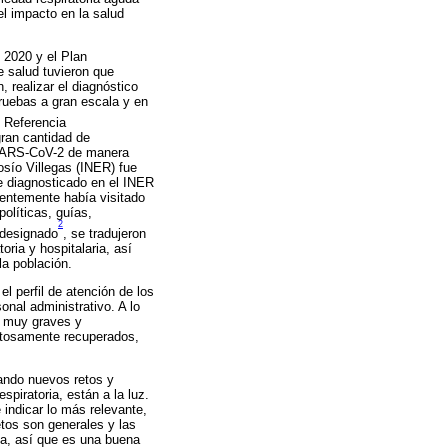
l impacto en la salud
 2020 y el Plan
e salud tuvieron que
 realizar el diagnóstico
pruebas a gran escala y en
e Referencia
gran cantidad de
l SARS-CoV-2 de manera
osío Villegas (INER) fue
ue diagnosticado en el INER
entemente había visitado
políticas, guías,
2
 designado
, se tradujeron
oria y hospitalaria, así
a población.
 perfil de atención de los
onal administrativo. A lo
s muy graves y
itosamente recuperados,
tando nuevos retos y
piratoria, están a la luz.
 indicar lo más relevante,
tos son generales y las
da, así que es una buena