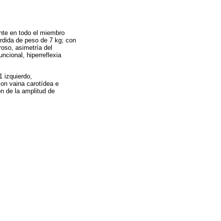
nte en todo el miembro
érdida de peso de 7 kg; con
oso, asimetría del
ncional, hiperreflexia
1 izquierdo,
on vaina carotídea e
ón de la amplitud de