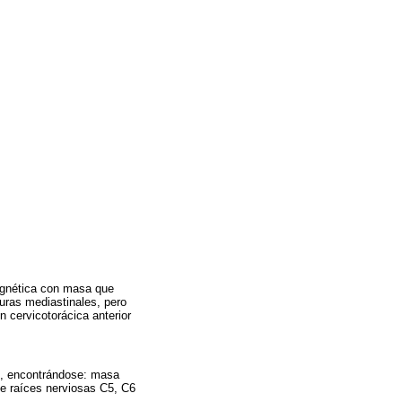
agnética con masa que
uras mediastinales, pero
n cervicotorácica anterior
co, encontrándose: masa
de raíces nerviosas C5, C6