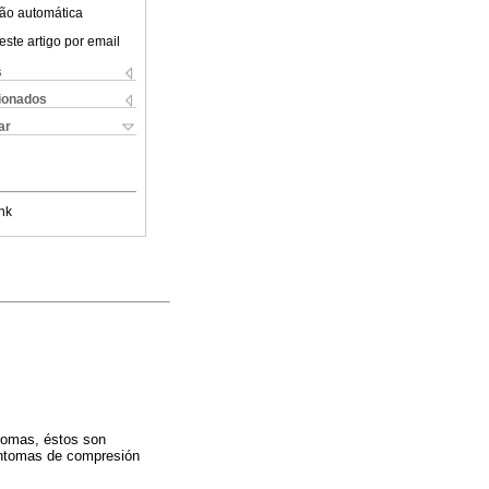
ão automática
este artigo por email
s
cionados
ar
nk
romas, éstos son
íntomas de compresión