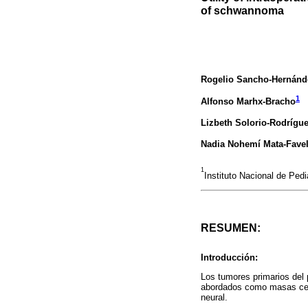
of schwannoma
Rogelio Sancho-Hernánd
1
Alfonso Marhx-Bracho
Lizbeth Solorio-Rodrígu
Nadia Nohemí Mata-Fave
1
Instituto Nacional de Ped
RESUMEN:
Introducción:
Los tumores primarios del
abordados como masas cerv
neural.