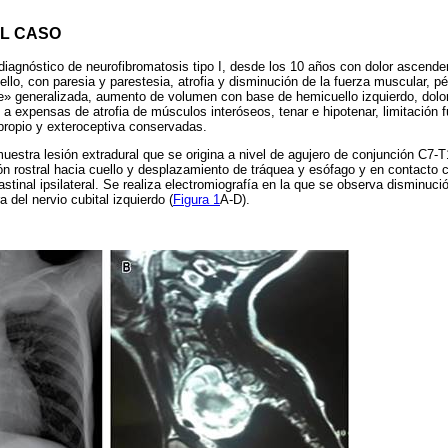
L CASO
iagnóstico de neurofibromatosis tipo I, desde los 10 años con dolor ascende
ello, con paresia y parestesia, atrofia y disminución de la fuerza muscular, p
e» generalizada, aumento de volumen con base de hemicuello izquierdo, dolor
a expensas de atrofia de músculos interóseos, tenar e hipotenar, limitación fu
 propio y exteroceptiva conservadas.
estra lesión extradural que se origina a nivel de agujero de conjunción C7-T
 rostral hacia cuello y desplazamiento de tráquea y esófago y en contacto c
stinal ipsilateral. Se realiza electromiografía en la que se observa disminuci
a del nervio cubital izquierdo (
Figura 1
A-D).