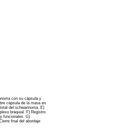
annoma con su cápsula y
sobre cápsula de la masa en
 distal del schwannoma. E)
plexo braquial. F) Registro
y funcionales. G)
ierre final del abordaje