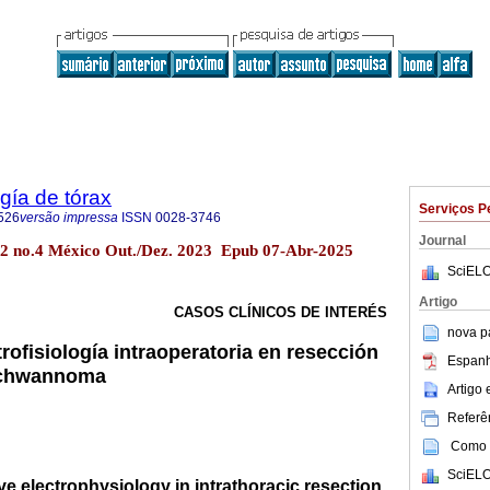
gía de tórax
Serviços P
526
versão impressa
ISSN
0028-3746
Journal
.82 no.4 México Out./Dez. 2023 Epub 07-Abr-2025
SciELO
Artigo
CASOS CLÍNICOS DE INTERÉS
nova p
ctrofisiología intraoperatoria en resección
Espanh
 schwannoma
Artigo
Referên
Como c
SciELO
tive electrophysiology in intrathoracic resection