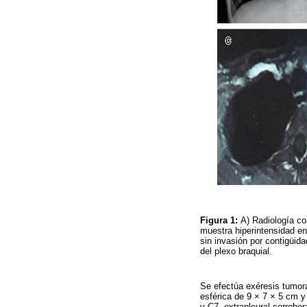
Figura 1:
A) Radiología co
muestra hiperintensidad en
sin invasión por contigüid
del plexo braquial.
Se efectúa exéresis tumora
esférica de 9 × 7 × 5 cm y
y C7, extrapleural corrobor