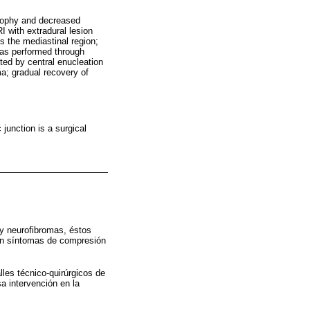
trophy and decreased
I with extradural lesion
s the mediastinal region;
was performed through
ted by central enucleation
a; gradual recovery of
junction is a surgical
y neurofibromas, éstos
on síntomas de compresión
les técnico-quirúrgicos de
a intervención en la