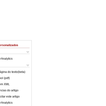
ersonalizados
 Analytics
ágina do texto(beta)
ol (pdf)
 em XML
cias do artigo
itar este artigo
 Analytics