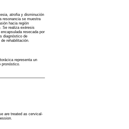
esia, atrofia y disminución
la resonancia se muestra
asión hacia región
. Se realiza exéresis
sa encapsulada resecada por
es diagnóstico de
de rehabilitación.
otorácica representa un
o pronóstico.
 are treated as cervical-
ession.