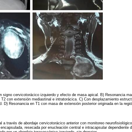
n signo cervicotorácico izquierdo y efecto de masa apical. B) Resonancia m
 T2 con extensión mediastinal e intratorácica. C) Con desplazamiento estruct
ad. D) Resonancia en T1 con masa de extensión posterior originada en la regió
l a través de abordaje cervicotorácico anterior con monitoreo neurofisiológi
 encapsulada, resecada por enucleación central e intracapsular dependiente 
ado por un abordaje toracoscópico izquierdo, sin drenajes.