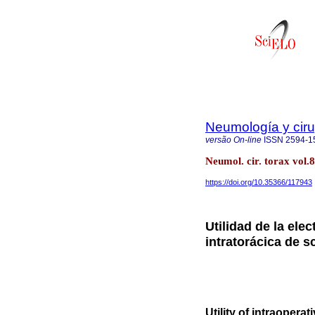
Neumología y ciru
versão On-line
ISSN
2594-1
Neumol. cir. torax vol
https://doi.org/10.35366/117943
Utilidad de la ele
intratorácica de
Utility of intraopera