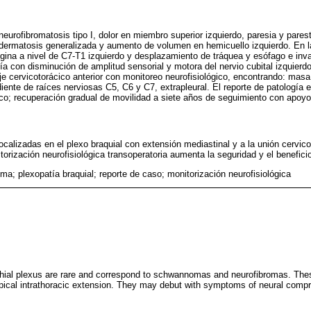
urofibromatosis tipo I, dolor en miembro superior izquierdo, paresia y parest
 dermatosis generalizada y aumento de volumen en hemicuello izquierdo. En 
rigina a nivel de C7-T1 izquierdo y desplazamiento de tráquea y esófago e inv
ía con disminución de amplitud sensorial y motora del nervio cubital izquierdo
je cervicotorácico anterior con monitoreo neurofisiológico, encontrando: ma
iente de raíces nerviosas C5, C6 y C7, extrapleural. El reporte de patología 
; recuperación gradual de movilidad a siete años de seguimiento con apoyo 
ocalizadas en el plexo braquial con extensión mediastinal y a la unión cervic
torización neurofisiológica transoperatoria aumenta la seguridad y el benefici
a; plexopatía braquial; reporte de caso; monitorización neurofisiológica
hial plexus are rare and correspond to schwannomas and neurofibromas. These
pical intrathoracic extension. They may debut with symptoms of neural compr