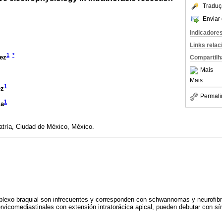
Traduç
Enviar 
Indicadore
Links rela
1
*
ez
Compartilh
Mais
Mais
1
ez
Permali
1
la
iatría, Ciudad de México, México.
 plexo braquial son infrecuentes y corresponden con schwannomas y neurofib
icomediastinales con extensión intratorácica apical, pueden debutar con s