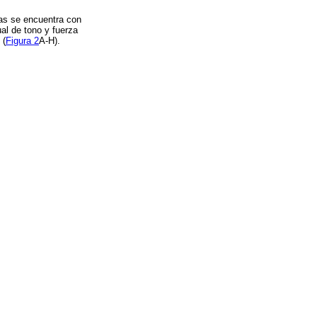
cas se encuentra con
al de tono y fuerza
 (
Figura 2
A-H).