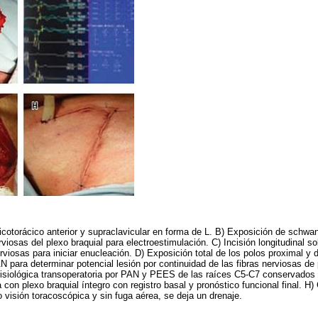
icotorácico anterior y supraclavicular en forma de L. B) Exposición de schw
rviosas del plexo braquial para electroestimulación. C) Incisión longitudinal 
erviosas para iniciar enucleación. D) Exposición total de los polos proximal y
 para determinar potencial lesión por continuidad de las fibras nerviosas de 
fisiológica transoperatoria por PAN y PEES de las raíces C5-C7 conservados 
con plexo braquial íntegro con registro basal y pronóstico funcional final. H) C
 visión toracoscópica y sin fuga aérea, se deja un drenaje.