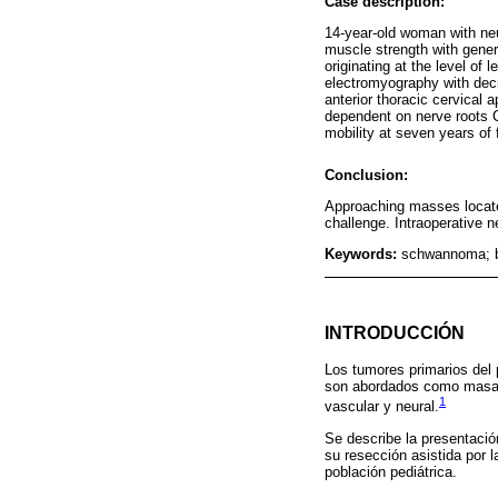
Case description:
14-year-old woman with neu
muscle strength with genera
originating at the level o
electromyography with decr
anterior thoracic cervical
dependent on nerve roots C
mobility at seven years of f
Conclusion:
Approaching masses located
challenge. Intraoperative n
Keywords:
schwannoma; br
INTRODUCCIÓN
Los tumores primarios del
son abordados como masas 
1
vascular y neural.
Se describe la presentació
su resección asistida por 
población pediátrica.