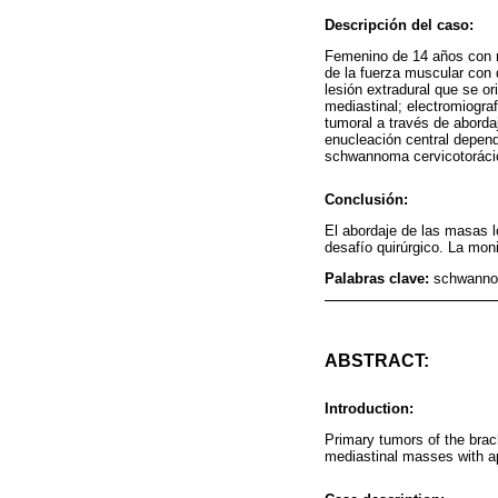
Descripción del caso:
Femenino de 14 años con ne
de la fuerza muscular con
lesión extradural que se o
mediastinal; electromiograf
tumoral a través de aborda
enucleación central depend
schwannoma cervicotorácico
Conclusión:
El abordaje de las masas l
desafío quirúrgico. La moni
Palabras clave:
schwannom
ABSTRACT:
Introduction:
Primary tumors of the brac
mediastinal masses with a