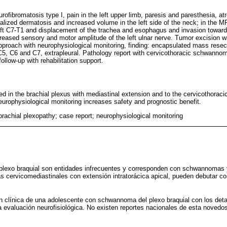
rofibromatosis type I, pain in the left upper limb, paresis and paresthesia, a
lized dermatosis and increased volume in the left side of the neck; in the MR
f left C7-T1 and displacement of the trachea and esophagus and invasion toward
eased sensory and motor amplitude of the left ulnar nerve. Tumor excision 
 approach with neurophysiological monitoring, finding: encapsulated mass resec
5, C6 and C7, extrapleural. Pathology report with cervicothoracic schwannom
ollow-up with rehabilitation support.
 in the brachial plexus with mediastinal extension and to the cervicothoracic 
europhysiological monitoring increases safety and prognostic benefit.
achial plexopathy; case report; neurophysiological monitoring
 plexo braquial son entidades infrecuentes y corresponden con schwannomas 
cervicomediastinales con extensión intratorácica apical, pueden debutar c
n clínica de una adolescente con schwannoma del plexo braquial con los detal
la evaluación neurofisiológica. No existen reportes nacionales de esta novedos