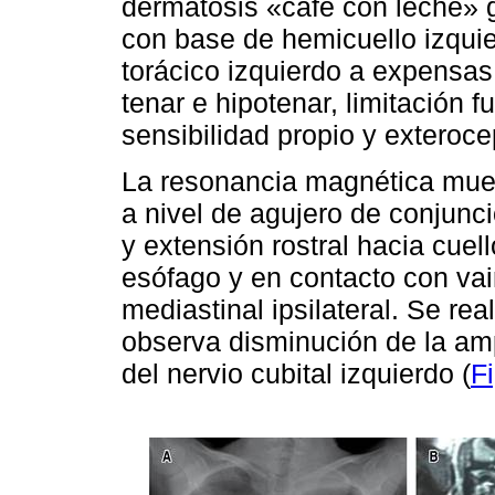
dermatosis «café con leche»
con base de hemicuello izquie
torácico izquierdo a expensas
tenar e hipotenar, limitación f
sensibilidad propio y exteroc
La resonancia magnética muest
a nivel de agujero de conjun
y extensión rostral hacia cue
esófago y en contacto con vai
mediastinal ipsilateral. Se rea
observa disminución de la amp
del nervio cubital izquierdo (
F