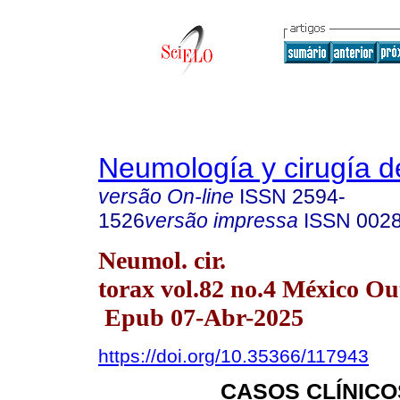
Neumología y cirugía d
versão On-line
ISSN
2594-
1526
versão impressa
ISSN
002
Neumol. cir.
torax vol.82 no.4 México Ou
Epub 07-Abr-2025
https://doi.org/10.35366/117943
CASOS CLÍNICO