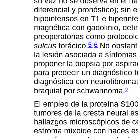
su vez no se observa en el ne
diferencial y pronóstico); si
hipointensos en T1 e hiperint
magnética con gadolinio, defi
preoperatorias como protocolo 
5
6
sulcus
torácico.
,
No obstante
la lesión asociada a síntoma
proponer la biopsia por aspira
para predecir un diagnóstico f
diagnóstica con neurofibromato
2
braquial por schwannoma.
El empleo de la proteína S100
tumores de la cresta neural e
hallazgos microscópicos de cé
estroma mixoide con haces e