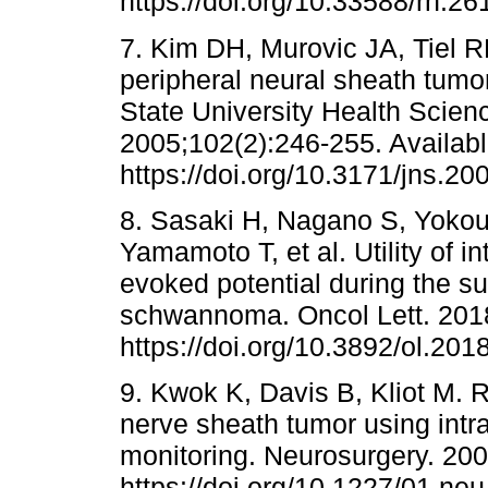
https://doi.org/10.33588/rn.2
7. Kim DH, Murovic JA, Tiel R
peripheral neural sheath tumo
State University Health Scien
2005;102(2):246-255. Availabl
https://doi.org/10.3171/jns.2
8. Sasaki H, Nagano S, Yokou
Yamamoto T, et al. Utility of i
evoked potential during the su
schwannoma. Oncol Lett. 2018
https://doi.org/10.3892/ol.201
9. Kwok K, Davis B, Kliot M. 
nerve sheath tumor using intra
monitoring. Neurosurgery. 200
https://doi.org/10.1227/01.n