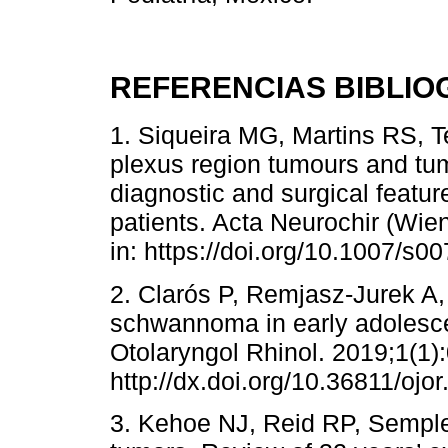
REFERENCIAS BIBLIO
1. Siqueira MG, Martins RS, T
plexus region tumours and tum
diagnostic and surgical featur
patients. Acta Neurochir (Wie
in: https://doi.org/10.1007/s
2. Clarós P, Remjasz-Jurek A,
schwannoma in early adolesc
Otolaryngol Rhinol. 2019;1(1):
http://dx.doi.org/10.36811/ojo
3. Kehoe NJ, Reid RP, Semple 