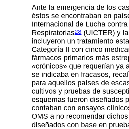
Ante la emergencia de los cas
éstos se encontraban en paíse
Internacional de Lucha contr
28
Respiratorias
(UICTER) y l
incluyeron un tratamiento est
Categoría II con cinco medica
fármacos primarios más estrep
«crónicos» que requerían ya a
se indicaba en fracasos, rec
para aquellos países de esca
cultivos y pruebas de suscept
esquemas fueron diseñados po
contaban con ensayos clínicos
OMS a no recomendar dichos 
diseñados con base en prueba