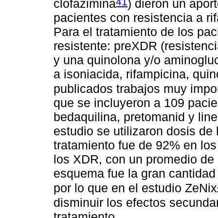
41
clofazimina
) dieron un apor
pacientes con resistencia a ri
Para el tratamiento de los pa
resistente: preXDR (resistenci
y una quinolona y/o aminoglu
a isoniacida, rifampicina, qui
publicados trabajos muy impor
que se incluyeron a 109 paci
bedaquilina, pretomanid y lin
estudio se utilizaron dosis de 
tratamiento fue de 92% en lo
los XDR, con un promedio de 
esquema fue la gran cantidad 
por lo que en el estudio ZeNix
disminuir los efectos secundari
tratamiento.