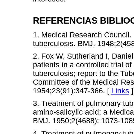
REFERENCIAS BIBLIO
1. Medical Research Council.
tuberculosis. BMJ. 1948;2(45
2. Fox W, Sutherland I, Danie
patients in a controlled trial 
tuberculosis; report to the Tu
Committee of the Medical Res
1954;23(91):347-366. [
Links
]
3. Treatment of pulmonary tub
amino-salicylic acid; a Medica
BMJ. 1950;2(4688): 1073-108
4. Treatment of pulmonary tube