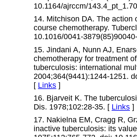
10.1164/ajrccm/143.4_pt_1.70
14. Mitchison DA. The action o
course chemotherapy. Tubercle
10.1016/0041-3879(85)90040-
15. Jindani A, Nunn AJ, Enar
chemotherapy for treatment o
tuberculosis: international mul
2004;364(9441):1244-1251. d
[
Links
]
16. Bjarveit K. The tuberculos
Dis. 1978;102:28-35. [
Links
]
17. Nakielna EM, Cragg R, Grz
inactive tuberculosis: its val