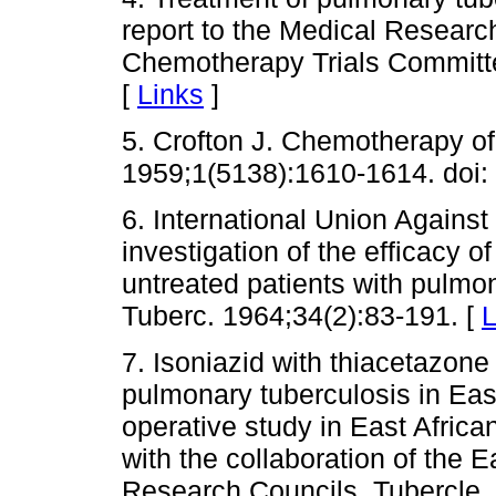
report to the Medical Researc
Chemotherapy Trials Committe
[
Links
]
5. Crofton J. Chemotherapy of
1959;1(5138):1610-1614. doi:
6. International Union Against
investigation of the efficacy 
untreated patients with pulmon
Tuberc. 1964;34(2):83-191. [
L
7. Isoniazid with thiacetazone
pulmonary tuberculosis in East 
operative study in East African
with the collaboration of the E
Research Councils. Tubercle.