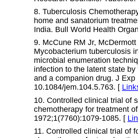
8. Tuberculosis Chemotherapy
home and sanatorium treatmen
India. Bull World Health Orga
9. McCune RM Jr, McDermott W
Mycobacterium tuberculosis i
microbial enumeration techniq
infection to the latent state b
and a companion drug. J Exp 
10.1084/jem.104.5.763. [
Link
10. Controlled clinical trial o
chemotherapy for treatment of
1972;1(7760):1079-1085. [
Li
11. Controlled clinical trial of