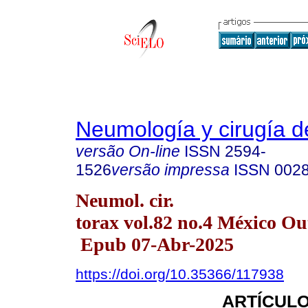
Neumología y cirugía d
versão On-line
ISSN
2594-
1526
versão impressa
ISSN
002
Neumol. cir.
torax vol.82 no.4 México Ou
Epub 07-Abr-2025
https://doi.org/10.35366/117938
ARTÍCULO