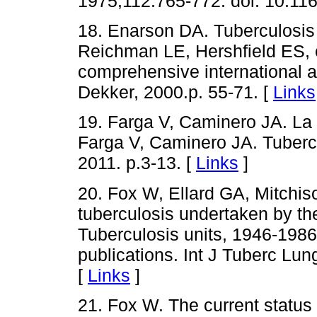
1975;112:765-772. doi: 10.116
18. Enarson DA. Tuberculosis c
Reichman LE, Hershfield ES, e
comprehensive international 
Dekker, 2000.p. 55-71. [
Links
19. Farga V, Caminero JA. La 
Farga V, Caminero JA. Tubercu
2011. p.3-13. [
Links
]
20. Fox W, Ellard GA, Mitchis
tuberculosis undertaken by th
Tuberculosis units, 1946-1986
publications. Int J Tuberc Lu
[
Links
]
21. Fox W. The current status