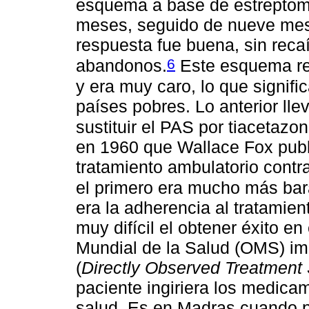
esquema a base de estreptomic
meses, seguido de nueve mes
respuesta fue buena, sin reca
6
abandonos.
Este esquema req
y era muy caro, lo que signif
países pobres. Lo anterior llev
sustituir el PAS por tiacetaz
en 1960 que Wallace Fox publi
tratamiento ambulatorio contra
el primero era mucho más bar
era la adherencia al tratamie
muy difícil el obtener éxito e
Mundial de la Salud (OMS) im
(
Directly Observed Treatment 
paciente ingiriera los medica
salud. Es en Madras cuando p