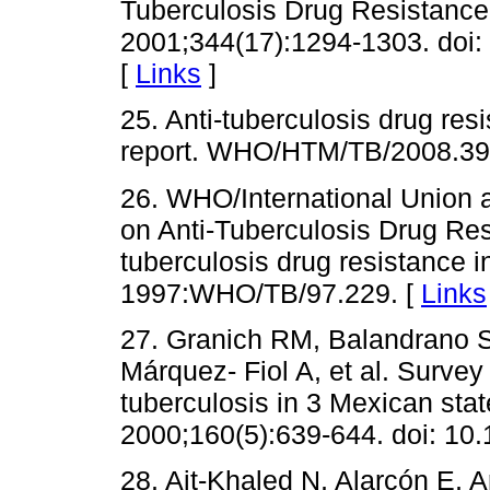
Tuberculosis Drug Resistance
2001;344(17):1294-1303. doi
[
Links
]
25. Anti-tuberculosis drug resi
report. WHO/HTM/TB/2008.39
26. WHO/International Union a
on Anti-Tuberculosis Drug Res
tuberculosis drug resistance 
1997:WHO/TB/97.229. [
Links
27. Granich RM, Balandrano S
Márquez- Fiol A, et al. Surve
tuberculosis in 3 Mexican stat
2000;160(5):639-644. doi: 10.
28. Ait-Khaled N, Alarcón E, A