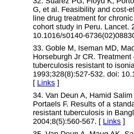
32. Suárez PG, Floyd K, Porto
G, et al. Feasibility and cost
line drug treatment for chronic
cohort study in Peru. Lancet.
10.1016/s0140-6736(02)08830
33. Goble M, Iseman MD, Mad
Horseburgh Jr CR. Treatment 
tuberculosis resistant to ison
1993;328(8):527-532. doi: 1
[
Links
]
34. Van Deun A, Hamid Salim 
Portaels F. Results of a stand
resistant tuberculosis in Bang
2004;8(5):560-567. [
Links
]
35. Van Deun A, Maug AK, Sa