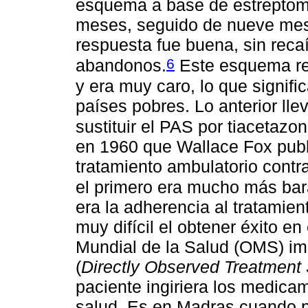
esquema a base de estreptomic
meses, seguido de nueve mes
respuesta fue buena, sin reca
6
abandonos.
Este esquema req
y era muy caro, lo que signif
países pobres. Lo anterior llev
sustituir el PAS por tiacetaz
en 1960 que Wallace Fox publi
tratamiento ambulatorio contra
el primero era mucho más bar
era la adherencia al tratamie
muy difícil el obtener éxito e
Mundial de la Salud (OMS) im
(
Directly Observed Treatment 
paciente ingiriera los medica
salud. Es en Madras cuando p