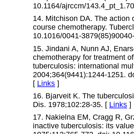
10.1164/ajrccm/143.4_pt_1.70
14. Mitchison DA. The action o
course chemotherapy. Tubercle
10.1016/0041-3879(85)90040-
15. Jindani A, Nunn AJ, Enar
chemotherapy for treatment o
tuberculosis: international mul
2004;364(9441):1244-1251. d
[
Links
]
16. Bjarveit K. The tuberculos
Dis. 1978;102:28-35. [
Links
]
17. Nakielna EM, Cragg R, Grz
inactive tuberculosis: its val