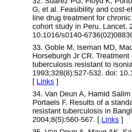
32. Suárez PG, Floyd K, Porto
G, et al. Feasibility and cost
line drug treatment for chronic
cohort study in Peru. Lancet.
10.1016/s0140-6736(02)08830
33. Goble M, Iseman MD, Mad
Horseburgh Jr CR. Treatment 
tuberculosis resistant to ison
1993;328(8):527-532. doi: 1
[
Links
]
34. Van Deun A, Hamid Salim 
Portaels F. Results of a stand
resistant tuberculosis in Bang
2004;8(5):560-567. [
Links
]
35. Van Deun A, Maug AK, Sa