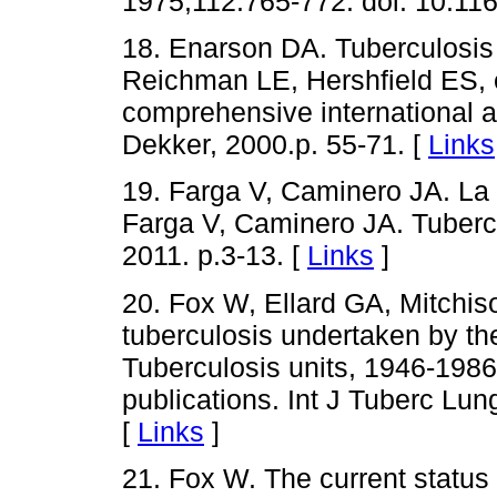
1975;112:765-772. doi: 10.116
18. Enarson DA. Tuberculosis c
Reichman LE, Hershfield ES, e
comprehensive international 
Dekker, 2000.p. 55-71. [
Links
19. Farga V, Caminero JA. La 
Farga V, Caminero JA. Tubercu
2011. p.3-13. [
Links
]
20. Fox W, Ellard GA, Mitchis
tuberculosis undertaken by th
Tuberculosis units, 1946-1986
publications. Int J Tuberc Lu
[
Links
]
21. Fox W. The current status