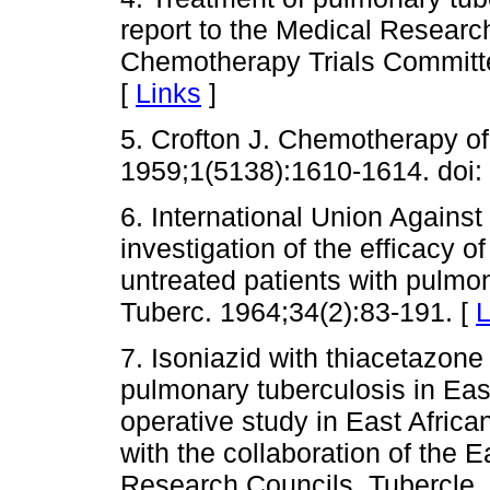
report to the Medical Researc
Chemotherapy Trials Committe
[
Links
]
5. Crofton J. Chemotherapy of
1959;1(5138):1610-1614. doi:
6. International Union Against
investigation of the efficacy 
untreated patients with pulmon
Tuberc. 1964;34(2):83-191. [
L
7. Isoniazid with thiacetazone
pulmonary tuberculosis in East 
operative study in East African
with the collaboration of the E
Research Councils. Tubercle.