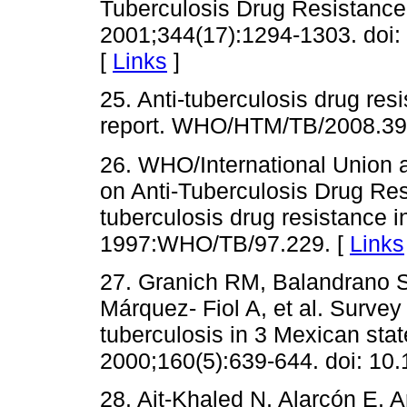
Tuberculosis Drug Resistance
2001;344(17):1294-1303. doi
[
Links
]
25. Anti-tuberculosis drug resi
report. WHO/HTM/TB/2008.39
26. WHO/International Union a
on Anti-Tuberculosis Drug Res
tuberculosis drug resistance 
1997:WHO/TB/97.229. [
Links
27. Granich RM, Balandrano S
Márquez- Fiol A, et al. Surve
tuberculosis in 3 Mexican stat
2000;160(5):639-644. doi: 10.
28. Ait-Khaled N, Alarcón E, A