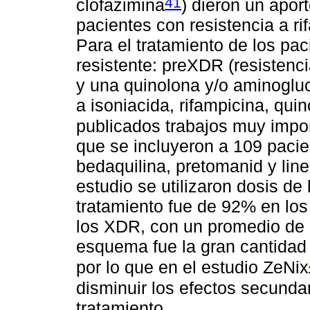
41
clofazimina
) dieron un apor
pacientes con resistencia a ri
Para el tratamiento de los pa
resistente: preXDR (resistenci
y una quinolona y/o aminoglu
a isoniacida, rifampicina, qui
publicados trabajos muy impor
que se incluyeron a 109 paci
bedaquilina, pretomanid y lin
estudio se utilizaron dosis de 
tratamiento fue de 92% en lo
los XDR, con un promedio de 
esquema fue la gran cantidad 
por lo que en el estudio ZeNix
disminuir los efectos secundari
tratamiento.