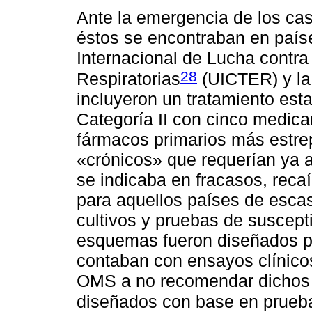
Ante la emergencia de los cas
éstos se encontraban en paíse
Internacional de Lucha contr
28
Respiratorias
(UICTER) y l
incluyeron un tratamiento est
Categoría II con cinco medica
fármacos primarios más estrep
«crónicos» que requerían ya a
se indicaba en fracasos, rec
para aquellos países de esca
cultivos y pruebas de suscept
esquemas fueron diseñados po
contaban con ensayos clínicos
OMS a no recomendar dichos 
diseñados con base en prueba