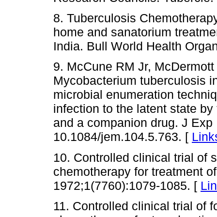
8. Tuberculosis Chemotherapy
home and sanatorium treatmen
India. Bull World Health Orga
9. McCune RM Jr, McDermott W
Mycobacterium tuberculosis i
microbial enumeration techniq
infection to the latent state b
and a companion drug. J Exp 
10.1084/jem.104.5.763. [
Link
10. Controlled clinical trial o
chemotherapy for treatment of
1972;1(7760):1079-1085. [
Li
11. Controlled clinical trial of