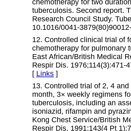
chemotherapy for two duration
tuberculosis. Second report. T
Research Council Study. Tuber
10.1016/0041-3879(80)90012-
12. Controlled clinical trial o
chemotherapy for pulmonary t
East African/British Medical
Respir Dis. 1976;114(3):471-4
[
Links
]
13. Controlled trial of 2, 4 an
month, 3× weekly regimens fo
tuberculosis, including an as
isoniazid, rifampin and pyraz
Kong Chest Service/British M
Respir Dis. 1991;143(4 Pt 1):7