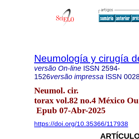
Neumología y cirugía d
versão On-line
ISSN
2594-
1526
versão impressa
ISSN
002
Neumol. cir.
torax vol.82 no.4 México Ou
Epub 07-Abr-2025
https://doi.org/10.35366/117938
ARTÍCULO