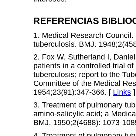
REFERENCIAS BIBLIO
1. Medical Research Council.
tuberculosis. BMJ. 1948;2(45
2. Fox W, Sutherland I, Danie
patients in a controlled trial 
tuberculosis; report to the Tu
Committee of the Medical Res
1954;23(91):347-366. [
Links
]
3. Treatment of pulmonary tub
amino-salicylic acid; a Medica
BMJ. 1950;2(4688): 1073-108
4. Treatment of pulmonary tube