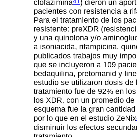
41
clofazimina
) dieron un apor
pacientes con resistencia a ri
Para el tratamiento de los pa
resistente: preXDR (resistenci
y una quinolona y/o aminoglu
a isoniacida, rifampicina, qui
publicados trabajos muy impor
que se incluyeron a 109 paci
bedaquilina, pretomanid y lin
estudio se utilizaron dosis de 
tratamiento fue de 92% en lo
los XDR, con un promedio de 
esquema fue la gran cantidad 
por lo que en el estudio ZeNix
disminuir los efectos secundari
tratamiento.