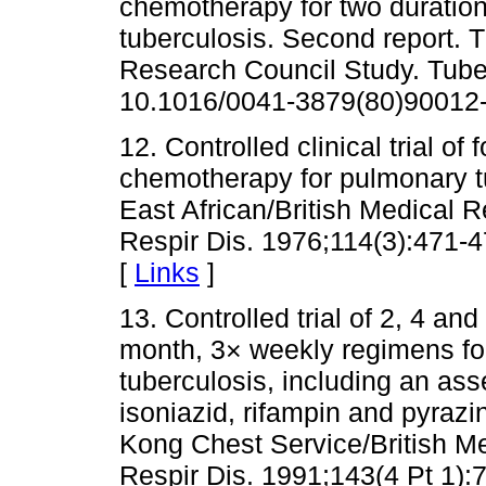
chemotherapy for two duration
tuberculosis. Second report. T
Research Council Study. Tuber
10.1016/0041-3879(80)90012-
12. Controlled clinical trial o
chemotherapy for pulmonary t
East African/British Medical
Respir Dis. 1976;114(3):471-4
[
Links
]
13. Controlled trial of 2, 4 an
month, 3× weekly regimens fo
tuberculosis, including an as
isoniazid, rifampin and pyraz
Kong Chest Service/British M
Respir Dis. 1991;143(4 Pt 1):7