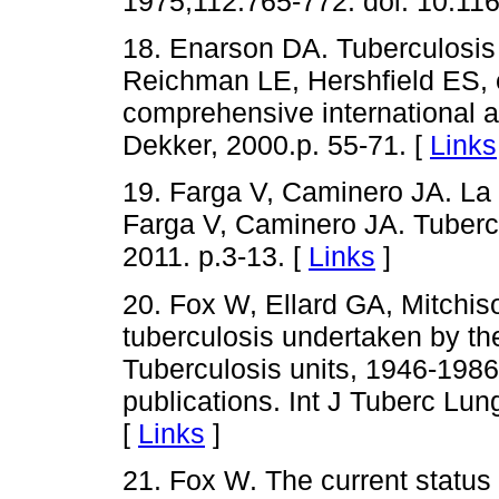
1975;112:765-772. doi: 10.116
18. Enarson DA. Tuberculosis c
Reichman LE, Hershfield ES, e
comprehensive international 
Dekker, 2000.p. 55-71. [
Links
19. Farga V, Caminero JA. La 
Farga V, Caminero JA. Tubercu
2011. p.3-13. [
Links
]
20. Fox W, Ellard GA, Mitchis
tuberculosis undertaken by th
Tuberculosis units, 1946-1986
publications. Int J Tuberc Lu
[
Links
]
21. Fox W. The current status