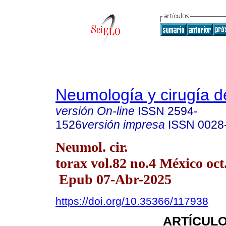
Neumología y cirugía d
versión On-line
ISSN
2594-
1526
versión impresa
ISSN
0028
Neumol. cir.
torax vol.82 no.4 México oct
Epub 07-Abr-2025
https://doi.org/10.35366/117938
ARTÍCULO