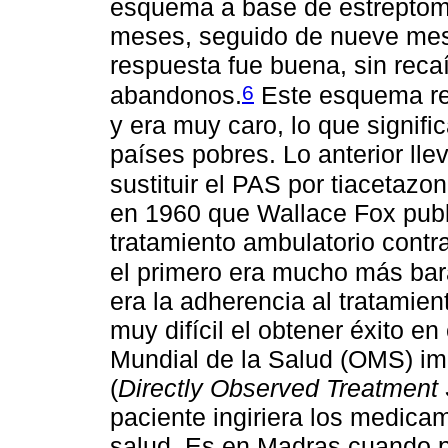
esquema a base de estreptomic
meses, seguido de nueve mes
respuesta fue buena, sin reca
6
abandonos.
Este esquema req
y era muy caro, lo que signif
países pobres. Lo anterior llev
sustituir el PAS por tiacetaz
en 1960 que Wallace Fox publi
tratamiento ambulatorio contra
el primero era mucho más bar
era la adherencia al tratamie
muy difícil el obtener éxito e
Mundial de la Salud (OMS) im
(
Directly Observed Treatment 
paciente ingiriera los medica
salud. Es en Madras cuando p