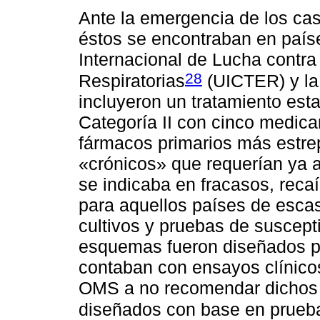
Ante la emergencia de los cas
éstos se encontraban en paíse
Internacional de Lucha contr
28
Respiratorias
(UICTER) y l
incluyeron un tratamiento est
Categoría II con cinco medica
fármacos primarios más estrep
«crónicos» que requerían ya a
se indicaba en fracasos, rec
para aquellos países de esca
cultivos y pruebas de suscept
esquemas fueron diseñados po
contaban con ensayos clínicos
OMS a no recomendar dichos 
diseñados con base en prueba