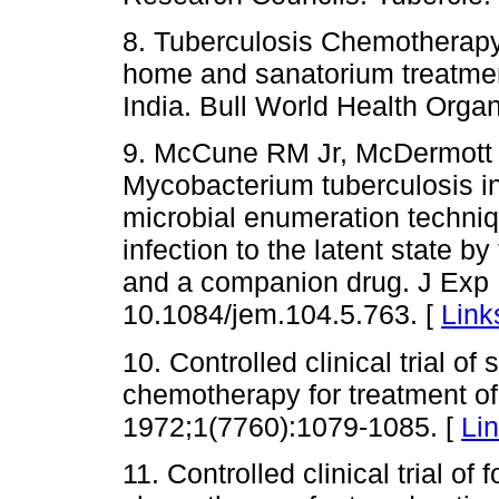
8. Tuberculosis Chemotherapy
home and sanatorium treatmen
India. Bull World Health Orga
9. McCune RM Jr, McDermott W
Mycobacterium tuberculosis i
microbial enumeration techniq
infection to the latent state b
and a companion drug. J Exp 
10.1084/jem.104.5.763. [
Link
10. Controlled clinical trial o
chemotherapy for treatment of
1972;1(7760):1079-1085. [
Li
11. Controlled clinical trial of