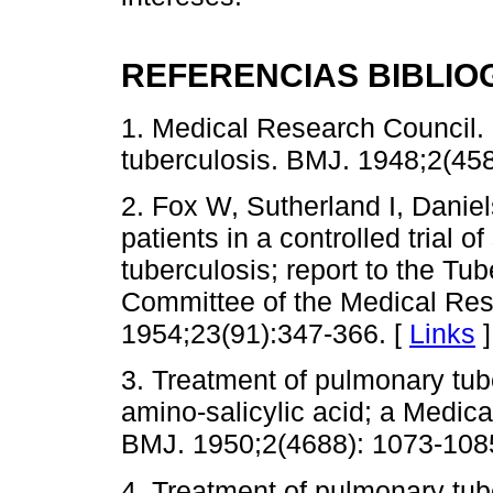
REFERENCIAS BIBLIO
1. Medical Research Council.
tuberculosis. BMJ. 1948;2(45
2. Fox W, Sutherland I, Danie
patients in a controlled trial 
tuberculosis; report to the Tu
Committee of the Medical Res
1954;23(91):347-366. [
Links
]
3. Treatment of pulmonary tub
amino-salicylic acid; a Medica
BMJ. 1950;2(4688): 1073-108
4. Treatment of pulmonary tube