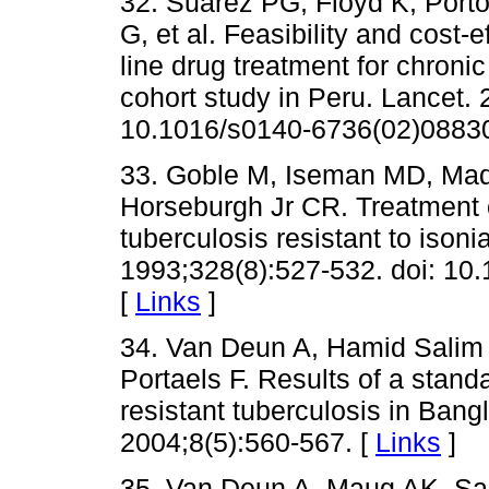
32. Suárez PG, Floyd K, Porto
G, et al. Feasibility and cost
line drug treatment for chronic
cohort study in Peru. Lancet.
10.1016/s0140-6736(02)08830
33. Goble M, Iseman MD, Mad
Horseburgh Jr CR. Treatment 
tuberculosis resistant to ison
1993;328(8):527-532. doi: 1
[
Links
]
34. Van Deun A, Hamid Salim 
Portaels F. Results of a stand
resistant tuberculosis in Bang
2004;8(5):560-567. [
Links
]
35. Van Deun A, Maug AK, Sa