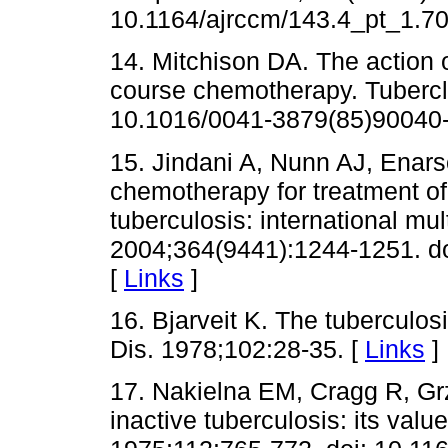
10.1164/ajrccm/143.4_pt_1.70
14. Mitchison DA. The action o
course chemotherapy. Tubercle
10.1016/0041-3879(85)90040-
15. Jindani A, Nunn AJ, Enar
chemotherapy for treatment o
tuberculosis: international mul
2004;364(9441):1244-1251. d
[
Links
]
16. Bjarveit K. The tuberculos
Dis. 1978;102:28-35. [
Links
]
17. Nakielna EM, Cragg R, Grz
inactive tuberculosis: its val