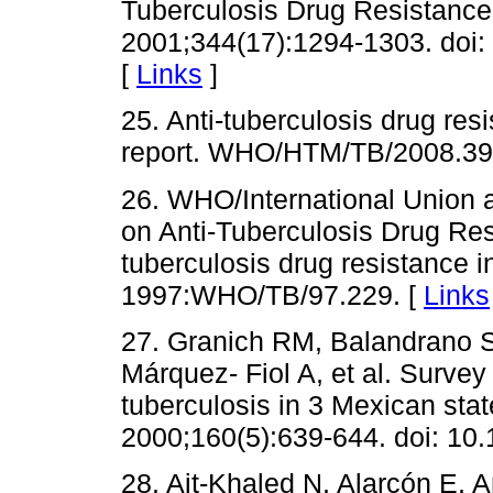
Tuberculosis Drug Resistance
2001;344(17):1294-1303. doi
[
Links
]
25. Anti-tuberculosis drug resi
report. WHO/HTM/TB/2008.39
26. WHO/International Union a
on Anti-Tuberculosis Drug Res
tuberculosis drug resistance 
1997:WHO/TB/97.229. [
Links
27. Granich RM, Balandrano S
Márquez- Fiol A, et al. Surve
tuberculosis in 3 Mexican stat
2000;160(5):639-644. doi: 10.
28. Ait-Khaled N, Alarcón E, A