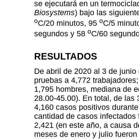
se ejecutará en un termocicl
Biosystems
) bajo las siguien
o
o
C/20 minutos, 95
C/5 minut
o
segundos y 58
C/60 segundo
RESULTADOS
De abril de 2020 al 3 de junio
pruebas a 4,772 trabajadores;
1,795 hombres, mediana de eda
28.00-45.00). En total, de la
4,160 casos positivos durante
cantidad de casos infectados 
2,421 (en este año, a causa de
meses de enero y julio fuero