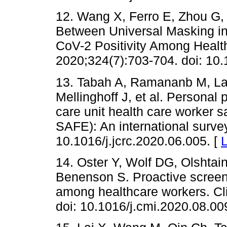
12. Wang X, Ferro E, Zhou G,
Between Universal Masking i
CoV-2 Positivity Among Heal
2020;324(7):703-704. doi: 10
13. Tabah A, Ramananb M, Lau
Mellinghoff J, et al. Personal
care unit health care worker 
SAFE): An international survey
10.1016/j.jcrc.2020.06.005. [
L
14. Oster Y, Wolf DG, Olshtai
Benenson S. Proactive scree
among healthcare workers. Cli
doi: 10.1016/j.cmi.2020.08.00