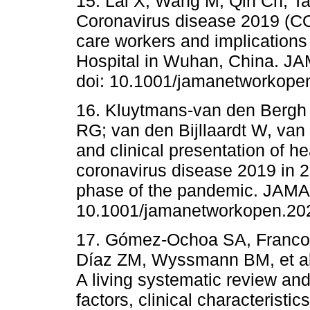
15. Lai X, Wang M, Qin Ch, Ta
Coronavirus disease 2019 (CO
care workers and implications 
Hospital in Wuhan, China. J
doi: 10.1001/jamanetworkope
16. Kluytmans-van den Bergh
RG; van den Bijllaardt W, va
and clinical presentation of h
coronavirus disease 2019 in 2
phase of the pandemic. JAMA
10.1001/jamanetworkopen.20
17. Gómez-Ochoa SA, Franco 
Díaz ZM, Wyssmann BM, et al
A living systematic review and
factors, clinical characterist