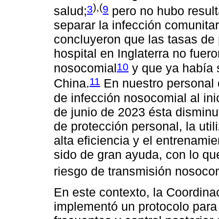
),(
3
9
salud;
pero no hubo resul
separar la infección comunita
concluyeron que las tasas de p
hospital en Inglaterra no fuer
10
nosocomial
y que ya había 
11
China.
En nuestro personal 
de infección nosocomial al in
de junio de 2023 ésta disminu
de protección personal, la ut
alta eficiencia y el entrenami
sido de gran ayuda, con lo q
riesgo de transmisión nosocom
En este contexto, la Coordin
implementó un protocolo para