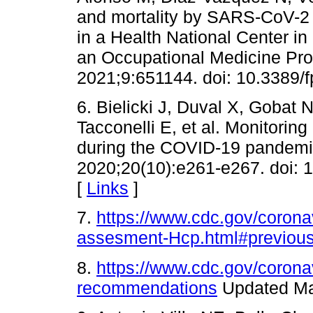
and mortality by SARS-CoV-2 
in a Health National Center i
an Occupational Medicine Pro
2021;9:651144. doi: 10.3389/
6. Bielicki J, Duval X, Goba
Tacconelli E, et al. Monitorin
during the COVID-19 pandemic
2020;20(10):e261-e267. doi:
[
Links
]
7.
https://www.cdc.gov/corona
assesment-Hcp.html#previou
8.
https://www.cdc.gov/coronav
recommendations
Updated Ma