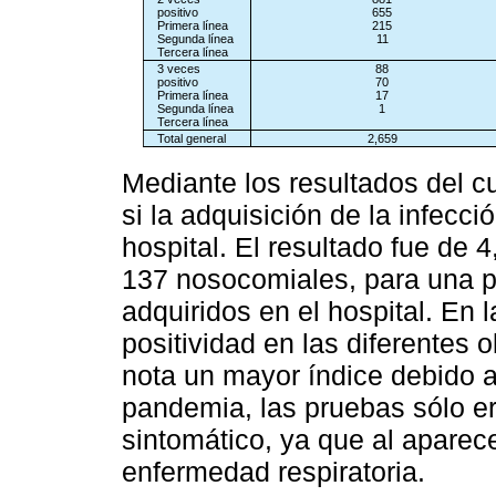
positivo
655
Primera línea
215
Segunda línea
11
Tercera línea
3 veces
88
positivo
70
Primera línea
17
Segunda línea
1
Tercera línea
Total general
2,659
Mediante los resultados del c
si la adquisición de la infecc
hospital. El resultado fue de 
137 nosocomiales, para una 
adquiridos en el hospital. En 
positividad en las diferentes 
nota un mayor índice debido a 
pandemia, las pruebas sólo e
sintomático, ya que al aparec
enfermedad respiratoria.