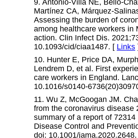
9. Antonio-Villa NE, Bello-Ch
Martínez CA, Márquez-Salinas A
Assessing the burden of coro
among healthcare workers in Me
action. Clin Infect Dis. 2021;7
10.1093/cid/ciaa1487. [
Links
10. Hunter E, Price DA, Murph
Lendrem D, et al. First exper
care workers in England. Lanc
10.1016/s0140-6736(20)30970
11. Wu Z, McGoogan JM. Chara
from the coronavirus disease
summary of a report of 72314 
Disease Control and Preventi
doi: 10.1001/jama.2020.2648.