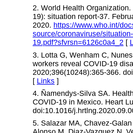
2. World Health Organization
19): situation report-37. Feb
2020.
https://www.who.int/docs
source/coronaviruse/situation
19.pdf?sfvrsn=6126c0a4_2
[
3. Lotta G, Wenham C, Nunes
workers reveal COVID-19 disas
2020;396(10248):365-366. do
[
Links
]
4. Ñamendys-Silva SA. Health 
COVID-19 in Mexico. Heart Lu
doi:10.1016/j.hrtlng.2020.09.0
5. Salazar MA, Chavez-Galan
Alonso M, Diaz-Vazquez N, Ve