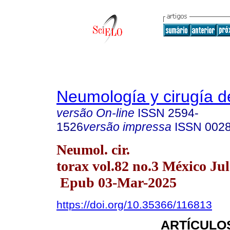
Neumología y cirugía d
versão On-line
ISSN
2594-
1526
versão impressa
ISSN
002
Neumol. cir.
torax vol.82 no.3 México Jul
Epub 03-Mar-2025
https://doi.org/10.35366/116813
ARTÍCULO