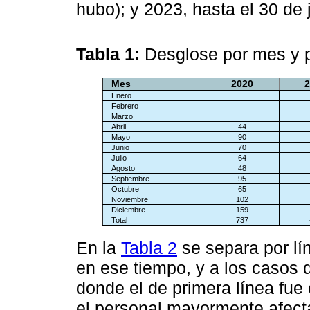
hubo); y 2023, hasta el 30 de 
Tabla 1:
Desglose por mes y p
Mes
2020
2
Enero
Febrero
Marzo
Abril
44
Mayo
90
Junio
70
Julio
64
Agosto
48
Septiembre
95
Octubre
65
Noviembre
102
Diciembre
159
Total
737
En la
Tabla 2
se separa por lín
en ese tiempo, y a los casos 
donde el de primera línea fu
el personal mayormente afecta