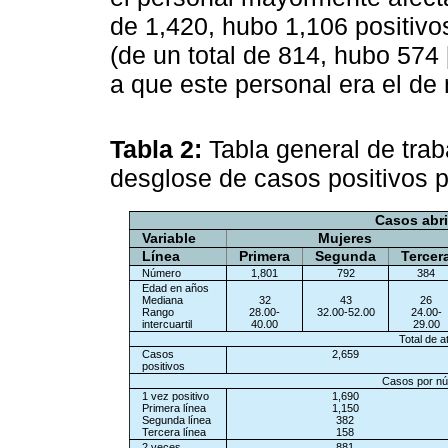
de 1,420, hubo 1,106 positivo
(de un total de 814, hubo 574
a que este personal era el d
Tabla 2:
Tabla general de trab
desglose de casos positivos p
Casos abri
Variable
Mujeres
Línea
Primera
Segunda
Tercer
Número
1,801
792
384
Edad en años
Mediana
32
43
26
Rango
28.00-
32.00-52.00
24.00-
intercuartil
40.00
29.00
Total de 
Casos
2,659
positivos
Casos por nú
1 vez positivo
1,690
Primera línea
1,150
Segunda línea
382
Tercera línea
158
2 veces
881