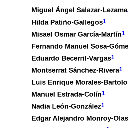
Miguel Ángel Salazar-Lezama
1
Hilda Patiño-Gallegos
1
Misael Osmar García-Martín
Fernando Manuel Sosa-Góm
1
Eduardo Becerril-Vargas
1
Montserrat Sánchez-Rivera
Luis Enrique Morales-Bartolo
1
Manuel Estrada-Colín
1
Nadia León-González
Edgar Alejandro Monroy-Ola