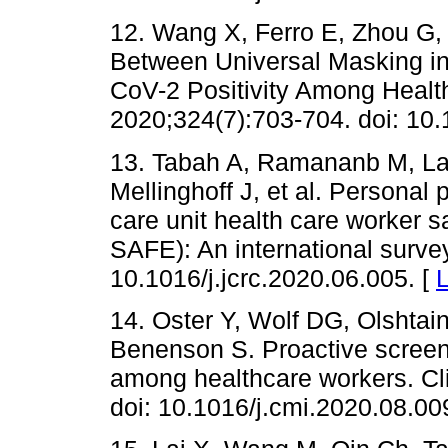
12. Wang X, Ferro E, Zhou G,
Between Universal Masking i
CoV-2 Positivity Among Heal
2020;324(7):703-704. doi: 10
13. Tabah A, Ramananb M, Lau
Mellinghoff J, et al. Personal
care unit health care worker 
SAFE): An international survey
10.1016/j.jcrc.2020.06.005. [
L
14. Oster Y, Wolf DG, Olshtai
Benenson S. Proactive scree
among healthcare workers. Cli
doi: 10.1016/j.cmi.2020.08.00