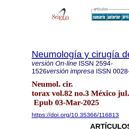
Neumología y cirugía d
versión On-line
ISSN
2594-
1526
versión impresa
ISSN
0028
Neumol. cir.
torax vol.82 no.3 México jul
Epub 03-Mar-2025
https://doi.org/10.35366/116813
ARTÍCULO