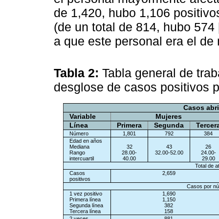
de 1,420, hubo 1,106 positivo
(de un total de 814, hubo 574
a que este personal era el d
Tabla 2:
Tabla general de trab
desglose de casos positivos p
Casos abri
Variable
Mujeres
Línea
Primera
Segunda
Tercer
Número
1,801
792
384
Edad en años
Mediana
32
43
26
Rango
28.00-
32.00-52.00
24.00-
intercuartil
40.00
29.00
Total de 
Casos
2,659
positivos
Casos por nú
1 vez positivo
1,690
Primera línea
1,150
Segunda línea
382
Tercera línea
158
2 veces
881