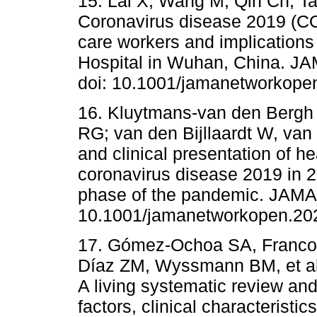
15. Lai X, Wang M, Qin Ch, Ta
Coronavirus disease 2019 (CO
care workers and implications 
Hospital in Wuhan, China. J
doi: 10.1001/jamanetworkope
16. Kluytmans-van den Bergh
RG; van den Bijllaardt W, va
and clinical presentation of h
coronavirus disease 2019 in 2
phase of the pandemic. JAMA
10.1001/jamanetworkopen.20
17. Gómez-Ochoa SA, Franco 
Díaz ZM, Wyssmann BM, et al
A living systematic review and
factors, clinical characterist