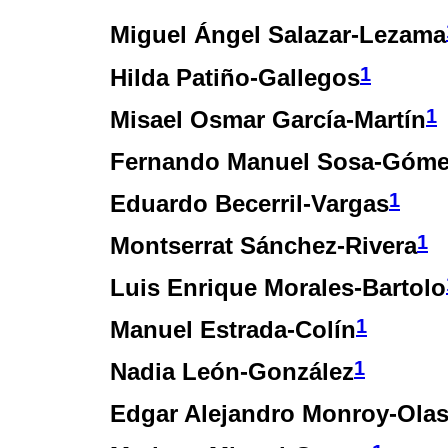
Miguel Ángel Salazar-Lezama
1
Hilda Patiño-Gallegos
1
Misael Osmar García-Martín
Fernando Manuel Sosa-Góm
1
Eduardo Becerril-Vargas
1
Montserrat Sánchez-Rivera
Luis Enrique Morales-Bartolo
1
Manuel Estrada-Colín
1
Nadia León-González
Edgar Alejandro Monroy-Ola