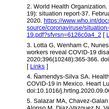
2. World Health Organization
19): situation report-37. Feb
2020.
https://www.who.int/docs
source/coronaviruse/situation
19.pdf?sfvrsn=6126c0a4_2
[
3. Lotta G, Wenham C, Nunes
workers reveal COVID-19 disas
2020;396(10248):365-366. do
[
Links
]
4. Ñamendys-Silva SA. Health 
COVID-19 in Mexico. Heart Lu
doi:10.1016/j.hrtlng.2020.09.0
5. Salazar MA, Chavez-Galan
Alonso M, Diaz-Vazquez N, Ve