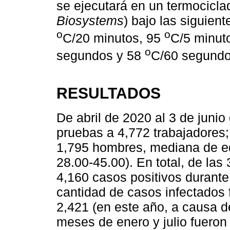
se ejecutará en un termocicl
Biosystems
) bajo las siguien
o
o
C/20 minutos, 95
C/5 minut
o
segundos y 58
C/60 segundo
RESULTADOS
De abril de 2020 al 3 de junio
pruebas a 4,772 trabajadores;
1,795 hombres, mediana de eda
28.00-45.00). En total, de la
4,160 casos positivos durante
cantidad de casos infectados 
2,421 (en este año, a causa de
meses de enero y julio fuero