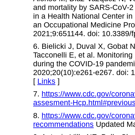
and mortality by SARS-CoV-2 
in a Health National Center i
an Occupational Medicine Pro
2021;9:651144. doi: 10.3389/
6. Bielicki J, Duval X, Goba
Tacconelli E, et al. Monitorin
during the COVID-19 pandemic
2020;20(10):e261-e267. doi:
[
Links
]
7.
https://www.cdc.gov/corona
assesment-Hcp.html#previou
8.
https://www.cdc.gov/coronav
recommendations
Updated Ma