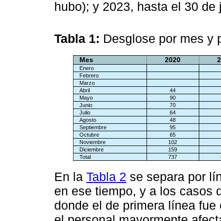
hubo); y 2023, hasta el 30 de 
Tabla 1:
Desglose por mes y p
Mes
2020
2
Enero
Febrero
Marzo
Abril
44
Mayo
90
Junio
70
Julio
64
Agosto
48
Septiembre
95
Octubre
65
Noviembre
102
Diciembre
159
Total
737
En la
Tabla 2
se separa por lín
en ese tiempo, y a los casos 
donde el de primera línea fu
el personal mayormente afecta