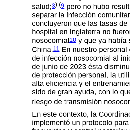
),(
3
9
salud;
pero no hubo resul
separar la infección comunita
concluyeron que las tasas de p
hospital en Inglaterra no fuer
10
nosocomial
y que ya había 
11
China.
En nuestro personal 
de infección nosocomial al in
de junio de 2023 ésta disminu
de protección personal, la ut
alta eficiencia y el entrenami
sido de gran ayuda, con lo q
riesgo de transmisión nosocom
En este contexto, la Coordin
implementó un protocolo para