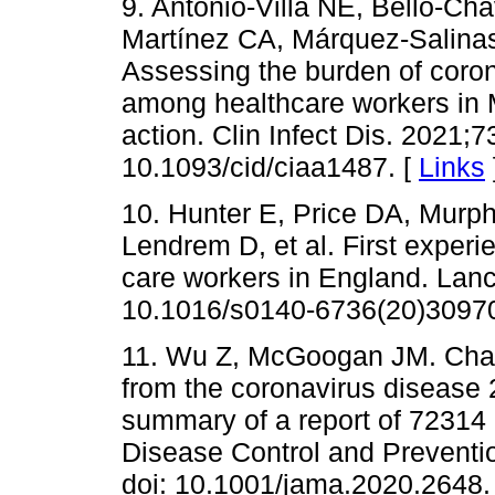
9. Antonio-Villa NE, Bello-Ch
Martínez CA, Márquez-Salinas A
Assessing the burden of coro
among healthcare workers in Me
action. Clin Infect Dis. 2021;7
10.1093/cid/ciaa1487. [
Links
10. Hunter E, Price DA, Murph
Lendrem D, et al. First exper
care workers in England. Lanc
10.1016/s0140-6736(20)30970
11. Wu Z, McGoogan JM. Chara
from the coronavirus disease
summary of a report of 72314 
Disease Control and Preventi
doi: 10.1001/jama.2020.2648.