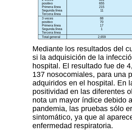
positivo
655
Primera línea
215
Segunda línea
11
Tercera línea
3 veces
88
positivo
70
Primera línea
17
Segunda línea
1
Tercera línea
Total general
2,659
Mediante los resultados del c
si la adquisición de la infecc
hospital. El resultado fue de 
137 nosocomiales, para una 
adquiridos en el hospital. En 
positividad en las diferentes 
nota un mayor índice debido a 
pandemia, las pruebas sólo e
sintomático, ya que al aparec
enfermedad respiratoria.