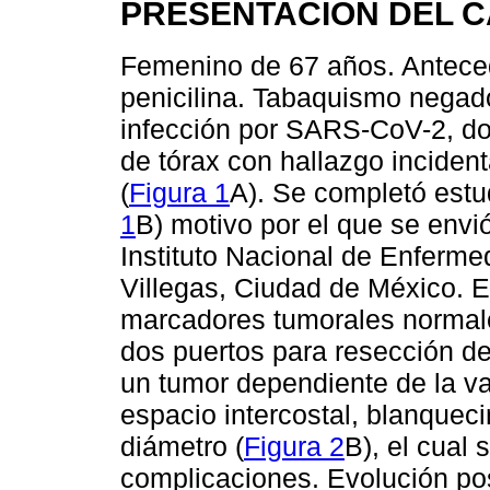
PRESENTACIÓN DEL 
Femenino de 67 años. Anteced
penicilina. Tabaquismo negado
infección por SARS-CoV-2, do
de tórax con hallazgo incident
(
Figura 1
A). Se completó estu
1
B) motivo por el que se envió
Instituto Nacional de Enferm
Villegas, Ciudad de México. 
marcadores tumorales normale
dos puertos para resección de
un tumor dependiente de la va
espacio intercostal, blanquec
diámetro (
Figura 2
B), el cual 
complicaciones. Evolución posq