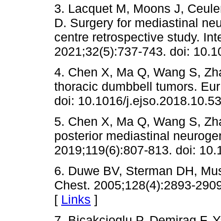
3. Lacquet M, Moons J, Ceul
D. Surgery for mediastinal ne
centre retrospective study. In
2021;32(5):737-743. doi: 10.1
4. Chen X, Ma Q, Wang S, Zha
thoracic dumbbell tumors. Eur
doi: 10.1016/j.ejso.2018.10.53
5. Chen X, Ma Q, Wang S, Zha
posterior mediastinal neuroge
2019;119(6):807-813. doi: 10.
6. Duwe BV, Sterman DH, Musa
Chest. 2005;128(4):2893-2909
[
Links
]
7. Bicakcioglu P, Demirag F, 