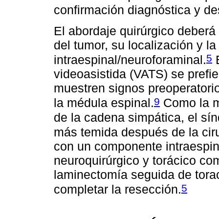
confirmación diagnóstica y de
El abordaje quirúrgico deberá
del tumor, su localización y l
5
intraespinal/neuroforaminal.
E
videoasistida (VATS) se prefi
muestren signos preoperatori
9
la médula espinal.
Como la ma
de la cadena simpática, el sí
más temida después de la cir
con un componente intraespina
neuroquirúrgico y torácico c
laminectomía seguida de tora
5
completar la resección.