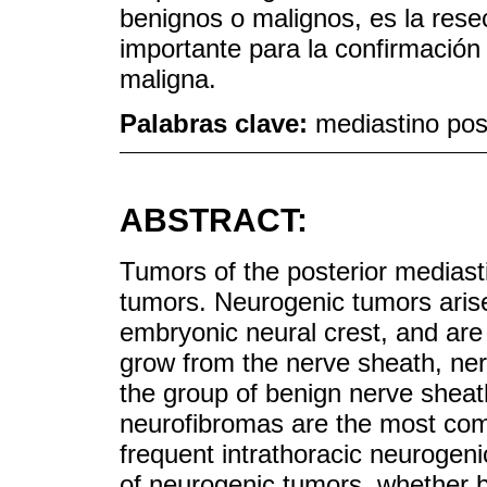
benignos o malignos, es la rese
importante para la confirmación
maligna.
Palabras clave:
mediastino po
ABSTRACT:
Tumors of the posterior medias
tumors. Neurogenic tumors arise
embryonic neural crest, and are 
grow from the nerve sheath, ner
the group of benign nerve she
neurofibromas are the most c
frequent intrathoracic neurogen
of neurogenic tumors, whether b