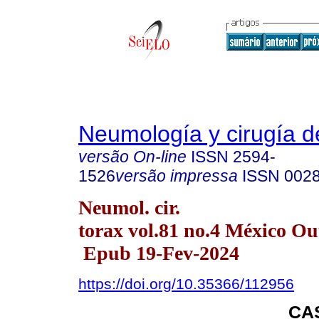
Neumología y cirugía d
versão On-line
ISSN
2594-
1526
versão impressa
ISSN
002
Neumol. cir.
torax vol.81 no.4 México Ou
Epub 19-Fev-2024
https://doi.org/10.35366/112956
CA