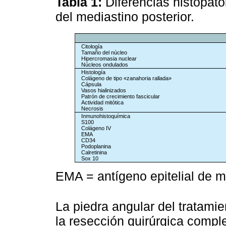
Tabla 1:
Diferencias histopato
del mediastino posterior.
Citología
Tamaño del núcleo
Hipercromasia nuclear
Núcleos ondulados
Histología
Colágeno de tipo «zanahoria rallada»
Cápsula
Vasos hialinizados
Patrón de crecimiento fascicular
Actividad mitótica
Necrosis
Inmunohistoquímica
S100
Colágeno IV
EMA
CD34
Podoplanina
Calretinina
Sox 10
EMA = antígeno epitelial de 
La piedra angular del tratami
la resección quirúrgica comple