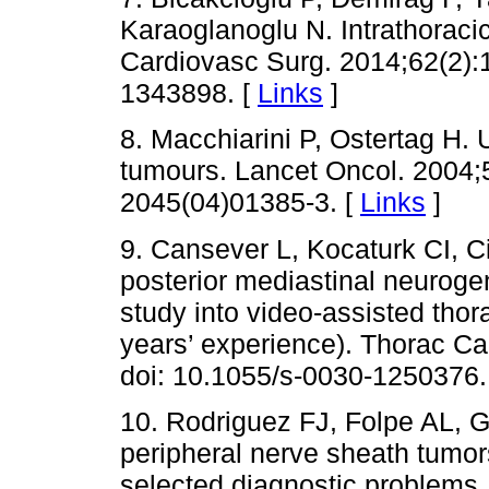
Karaoglanoglu N. Intrathoraci
Cardiovasc Surg. 2014;62(2):
1343898. [
Links
]
8. Macchiarini P, Ostertag H
tumours. Lancet Oncol. 2004;5
2045(04)01385-3. [
Links
]
9. Cansever L, Kocaturk CI, 
posterior mediastinal neuroge
study into video-assisted tho
years’ experience). Thorac Ca
doi: 10.1055/s-0030-1250376.
10. Rodriguez FJ, Folpe AL, G
peripheral nerve sheath tumor
selected diagnostic problems.