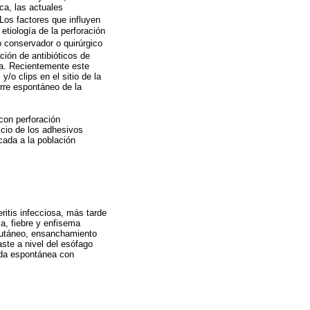
ca, las actuales
Los factores que influyen
etiología de la perforación
 conservador o quirúrgico
ción de antibióticos de
da. Recientemente este
/o clips en el sitio de la
erre espontáneo de la
con perforación
icio de los adhesivos
icada a la población
ritis infecciosa, más tarde
a, fiebre y enfisema
bcutáneo, ensanchamiento
ste a nivel del esófago
erda espontánea con