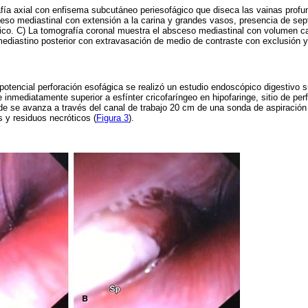
fía axial con enfisema subcutáneo periesofágico que diseca las vainas profu
o mediastinal con extensión a la carina y grandes vasos, presencia de septo
ico. C) La tomografía coronal muestra el absceso mediastinal con volumen c
ediastino posterior con extravasación de medio de contraste con exclusión 
la potencial perforación esofágica se realizó un estudio endoscópico digestivo
 e inmediatamente superior a esfínter cricofaríngeo en hipofaringe, sitio de pe
e se avanza a través del canal de trabajo 20 cm de una sonda de aspiración
 y residuos necróticos (
Figura 3
).