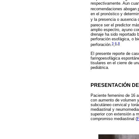
respectivamente. Aun cuand
recomendaciones abogan po
en el pronóstico y determin
y la presencia o ausencia 
parece ser el predictor má
amplio espectro, ayuno con
drenaje ha sido reportado b
perforación esofágica, o b
3
6
8
perforación.
,
-
El presente reporte de cas
faringoesofágica espontáne
tisulares en el cierre de un
pediátrica.
PRESENTACIÓN DE
Paciente femenino de 16 añ
con aumento de volumen y d
subcutáneo cervical y torá
mediastinal y neumomedias
superior con extensión a m
compromiso mediastinal (
F