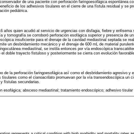
conservador de una paciente con perforación faringoesofágica espontánea c
beneficio de los adhesivos tisulares en el cierre de una fístula residual y se p
lación pediátrica.
 años quien acudió al servicio de urgencias con disfagia, fiebre y enfisema 
fía y tomografía se corroboró perforación esofágica superior y presencia de u
scópica insuficiente para el drenaje de la cavidad mediastinal septada se real
rmite un desbridamiento mecánico y el drenaje de 600 mL de material purulent
aringocutánea mediastinal, se instila entonces por vía endoscópica transcatét
do el doble trayecto fistuloso y posteriormente se cierra con evolución favorabl
 de la perforación faringoesofágica así como el desbridamiento agresivo y e
 tisulares como el cianoacrilato promuevan por la vía transendoscópica un ci
 y fístulas secundarias.
ón esofágica; absceso mediastinal; tratamiento endoscópico; adhesivo tisular
tion represents a critical condition with high morbidity and mortality rates a