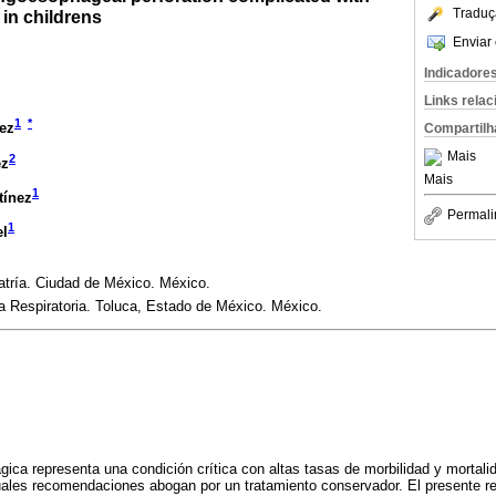
Traduç
in childrens
Enviar 
Indicadore
Links rela
1
*
ez
Compartilh
Mais
2
ez
Mais
1
tínez
Permali
1
el
iatría. Ciudad de México. México.
pia Respiratoria. Toluca, Estado de México. México.
ágica representa una condición crítica con altas tasas de morbilidad y mortal
tuales recomendaciones abogan por un tratamiento conservador. El presente rep