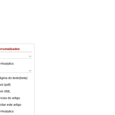
ersonalizados
 Analytics
ágina do texto(beta)
ol (pdf)
 em XML
cias do artigo
itar este artigo
 Analytics