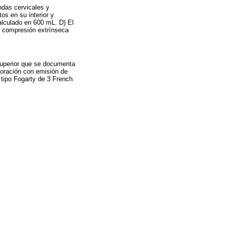
ndas cervicales y
s en su interior y
alculado en 600 mL. D) El
y compresión extrínseca
 superior que se documenta
rforación con emisión de
 tipo Fogarty de 3 French