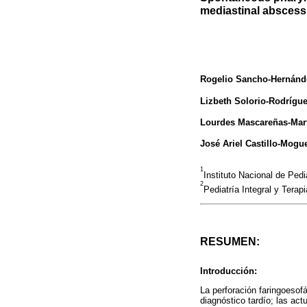
mediastinal abscess 
Rogelio Sancho-Hernánd
Lizbeth Solorio-Rodrígu
Lourdes Mascareñas-Mar
José Ariel Castillo-Mogu
1
Instituto Nacional de Ped
2
Pediatría Integral y Tera
RESUMEN:
Introducción:
La perforación faringoesof
diagnóstico tardío; las ac