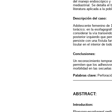
del manejo endoscópico y 
mediastinal. Se detalla el 
literatura aplicada a la pob
Descripción del caso:
Adolescente femenino de 16
torácico; en la esofagogra
considerar la vía transendo
posterior izquierdo que pe
persiste con una fístula f
tisular en el interior de to
Conclusiones:
Un reconocimiento temprano
permiten que los adhesivos
morbilidad en las secuelas
Palabras clave:
Perforaci
ABSTRACT:
Introduction:
Pharyngo-esophageal perfora