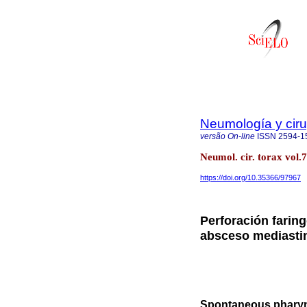
Neumología y ciru
versão On-line
ISSN
2594-1
Neumol. cir. torax vol
https://doi.org/10.35366/97967
Perforación farin
absceso mediastin
Spontaneous pharyn