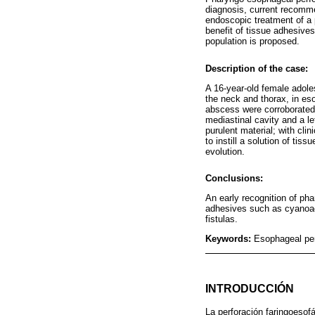
diagnosis, current recomme
endoscopic treatment of a 
benefit of tissue adhesives 
population is proposed.
Description of the case:
A 16-year-old female adol
the neck and thorax, in e
abscess were corroborated,
mediastinal cavity and a l
purulent material; with cl
to instill a solution of ti
evolution.
Conclusions:
An early recognition of ph
adhesives such as cyanoac
fistulas.
Keywords:
Esophageal per
INTRODUCCIÓN
La perforación faringoesof