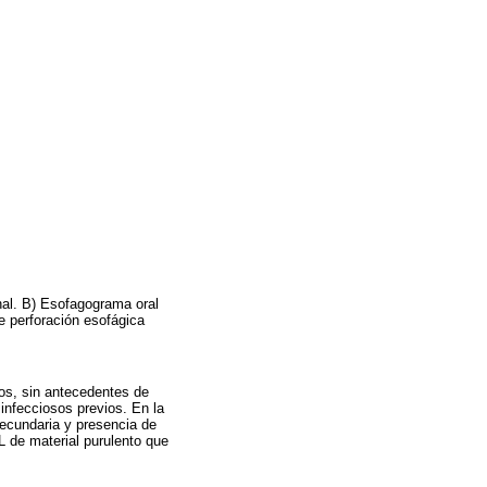
nal. B) Esofagograma oral
e perforación esofágica
os, sin antecedentes de
 infecciosos previos. En la
secundaria y presencia de
 de material purulento que