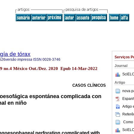
gía de tórax
Serviços P
526
versão impressa
ISSN
0028-3746
Journal
.79 no.4 México Out./Dez. 2020 Epub 14-Mar-2022
SciELO
Artigo
CASOS CLÍNICOS
nova p
goesofágica espontánea complicada con
Espanh
al en niño
Artigo
Referên
Como c
SciELO
goesophageal perforation complicated with