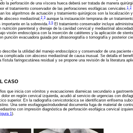
o la perforación de una víscera hueca deberá ser tratada de manera quirúrgi
1
2
r el tratamiento conservador de las perforaciones esofágicas cervicales.
,
an los algoritmos de actuación y tratamiento quirúrgicos son la localización y 
2
3
de absceso mediastinal,
,
aunque la instauración temprana de un tratamiento
3
5
s importante en la sobrevida.
-
El tratamiento conservador incluye administra
 nutrición parenteral y drenaje de la cavidad cervical y mediastinal absceda
ajo visión endoscópica con la inserción de catéteres y la aplicación de stents y
ien punción evacuadora guiada por ultrasonografía o tomografía y posterior ci
o describe la utilidad del manejo endoscópico y conservador de una paciente 
a complicada con absceso mediastinal de causa inusual. Se detalla el benef
a fístula faringocutánea residual y se propone una revisión de la literatura apl
L CASO
os que inicia con vómitos y evacuaciones diarreicas secundario a gastroente
olor en región cervical izquierda, acudió al servicio de urgencias con disfagi
cico superior. En la radiografía cervicotorácica se identificaron enfisema su
tino. Una serie esofagogastroduodenal documenta fuga de material de contra
ediastino con impresión diagnóstica de perforación esofágica cervical izqui
igura 1
).