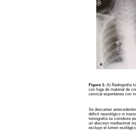
Figura 1:
A) Radiografía t
con fuga de material de co
cervical espontánea con me
Se descartan antecedentes 
déficit neurológico ni tras
tomografía se corrobora pe
un absceso mediastinal org
excluye el lumen esofágico