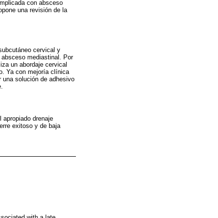
omplicada con absceso
ropone una revisión de la
subcutáneo cervical y
n absceso mediastinal. Por
iza un abordaje cervical
o. Ya con mejoría clínica
er una solución de adhesivo
e.
l apropiado drenaje
erre exitoso y de baja
ssociated with a late