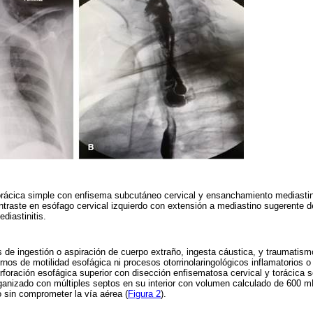
orácica simple con enfisema subcutáneo cervical y ensanchamiento mediasti
ntraste en esófago cervical izquierdo con extensión a mediastino sugerente d
diastinitis.
de ingestión o aspiración de cuerpo extraño, ingesta cáustica, y traumatism
tornos de motilidad esofágica ni procesos otorrinolaringológicos inflamatorios o
rforación esofágica superior con disección enfisematosa cervical y torácica 
anizado con múltiples septos en su interior con volumen calculado de 600 mL
 sin comprometer la vía aérea (
Figura 2
).