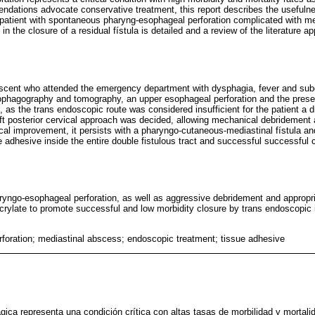
ndations advocate conservative treatment, this report describes the usefuln
patient with spontaneous pharyng-esophageal perforation complicated with me
in the closure of a residual fístula is detailed and a review of the literature ap
escent who attended the emergency department with dysphagia, fever and s
sophagography and tomography, an upper esophageal perforation and the prese
 as the trans endoscopic route was considered insufficient for the patient a d
eft posterior cervical approach was decided, allowing mechanical debridement 
inical improvement, it persists with a pharyngo-cutaneous-mediastinal fístula 
ssue adhesive inside the entire double fistulous tract and successful successful 
aryngo-esophageal perforation, as well as aggressive debridement and appropri
rylate to promote successful and low morbidity closure by trans endoscopic
foration; mediastinal abscess; endoscopic treatment; tissue adhesive
ágica representa una condición crítica con altas tasas de morbilidad y mortal