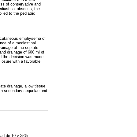
ess of conservative and
diastinal abscess, the
plied to the pediatric
ubcutaneous emphysema of
nce of a mediastinal
rainage of the septate
and drainage of 600 ml of
and the decision was made
closure with a favorable
ate drainage, allow tissue
 in secondary sequelae and
idad de 10 y 35%,