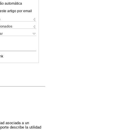
ão automática
este artigo por email
s
cionados
ar
nk
idad asociada a un
orte describe la utilidad