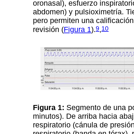
oronasal), esfuerzo inspirato
abdomen) y pulsioximetría. Ti
pero permiten una calificació
9
10
revisión (
Figura 1
).
,
Figura 1:
Segmento de una pol
minutos). De arriba hacia abaj
respiratorio (cánula de presió
respiratorio (banda en tórax), 