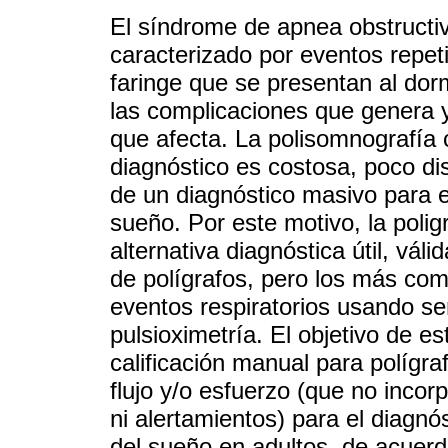
El síndrome de apnea obstructiv
caracterizado por eventos repetit
faringe que se presentan al dor
las complicaciones que genera y
que afecta. La polisomnografía 
diagnóstico es costosa, poco di
de un diagnóstico masivo para e
sueño. Por este motivo, la polig
alternativa diagnóstica útil, váli
de polígrafos, pero los más com
eventos respiratorios usando señ
pulsioximetría. El objetivo de e
calificación manual para polígra
flujo y/o esfuerzo (que no inco
ni alertamientos) para el diagn
del sueño en adultos, de acuerd