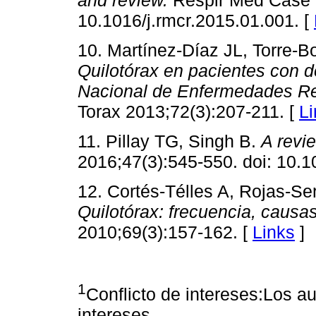
10.1016/j.rmcr.2015.01.001. [
10. Martínez-Díaz JL, Torre-B
Quilotórax en pacientes con de
Nacional de Enfermedades Re
Torax 2013;72(3):207-211. [
Li
11. Pillay TG, Singh B.
A revi
2016;47(3):545-550. doi: 10.10
12. Cortés-Télles A, Rojas-Se
Quilotórax: frecuencia, causa
2010;69(3):157-162. [
Links
]
1
Conflicto de intereses:Los au
intereses