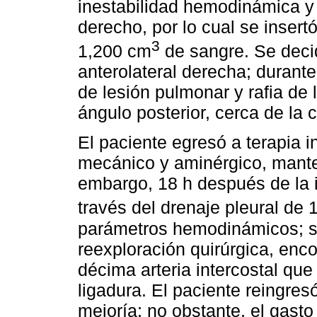
inestabilidad hemodinámica y
derecho, por lo cual se insert
3
1,200 cm
de sangre. Se decid
anterolateral derecha; durant
de lesión pulmonar y rafia de 
ángulo posterior, cerca de la 
El paciente egresó a terapia i
mecánico y aminérgico, mante
embargo, 18 h después de la 
través del drenaje pleural de
parámetros hemodinámicos; se
reexploración quirúrgica, enc
décima arteria intercostal qu
ligadura. El paciente reingres
mejoría; no obstante, el gasto