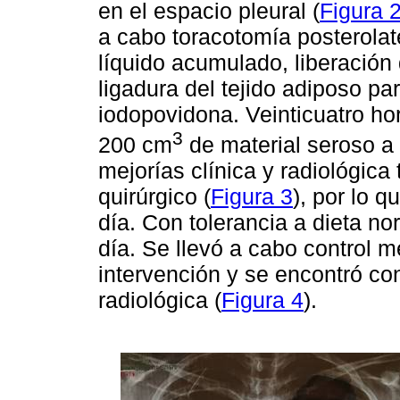
en el espacio pleural (
Figura 
a cabo toracotomía posterolat
líquido acumulado, liberació
ligadura del tejido adiposo pa
iodopovidona. Veinticuatro h
3
200 cm
de material seroso a 
mejorías clínica y radiológica
quirúrgico (
Figura 3
), por lo q
día. Con tolerancia a dieta no
día. Se llevó a cabo control 
intervención y se encontró co
radiológica (
Figura 4
).