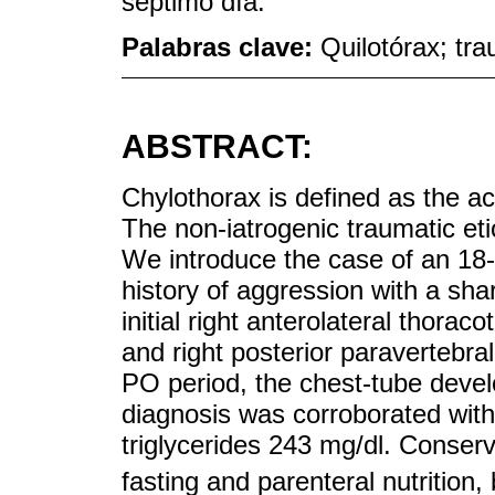
séptimo día.
Palabras clave:
Quilotórax; tr
ABSTRACT:
Chylothorax is defined as the acc
The non-iatrogenic traumatic eti
We introduce the case of an 18
history of aggression with a sha
initial right anterolateral thor
and right posterior paravertebra
PO period, the chest-tube develo
diagnosis was corroborated wit
triglycerides 243 mg/dl. Conse
fasting and parenteral nutrition