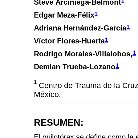
1
Steve Arciniega-Belmont
1
Edgar Meza-Félix
1
Adriana Hernández-García
1
Víctor Flores-Huerta
1
Rodrigo Morales-Villalobos,
1
Demian Trueba-Lozano
1
Centro de Trauma de la Cruz
México.
RESUMEN:
El quilotórax se define como la 