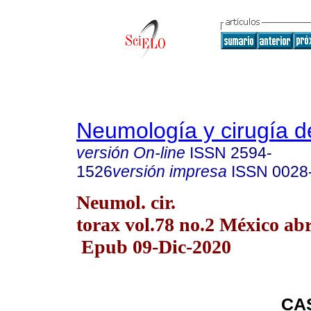
Neumología y cirugía d
versión On-line
ISSN
2594-
1526
versión impresa
ISSN
0028
Neumol. cir.
torax vol.78 no.2 México abr
Epub 09-Dic-2020
CA