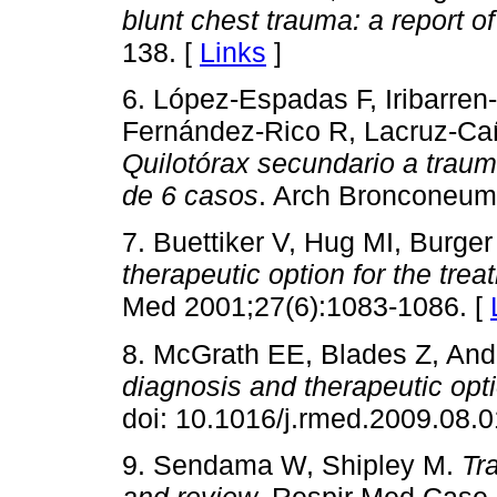
blunt chest trauma: a report o
138. [
Links
]
6. López-Espadas F, Iribarren
Fernández-Rico R, Lacruz-C
Quilotórax secundario a traum
de 6 casos
. Arch Bronconeum
7. Buettiker V, Hug MI, Burge
therapeutic option for the trea
Med 2001;27(6):1083-1086. [
8. McGrath EE, Blades Z, An
diagnosis and therapeutic opt
doi: 10.1016/j.rmed.2009.08.0
9. Sendama W, Shipley M.
Tr
and review.
Respir Med Case R