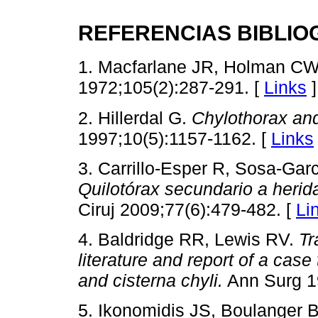
REFERENCIAS BIBLIO
1. Macfarlane JR, Holman C
1972;105(2):287-291. [
Links
]
2. Hillerdal G.
Chylothorax an
1997;10(5):1157-1162. [
Links
3. Carrillo-Esper R, Sosa-Gar
Quilotórax secundario a herid
Ciruj 2009;77(6):479-482. [
Li
4. Baldridge RR, Lewis RV.
Tr
literature and report of a case 
and cisterna chyli.
Ann Surg 1
5. Ikonomidis JS, Boulanger