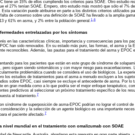
C tiene un 15% de ellos cumpliendo los criterios para SOAE. Otro estudio r
ue el 27% tenían SOAE. Empero, otro estudio más mostró que sólo el 7% de
a variación puede atribuirse en parte a los distintos criterios utilizados 
a falta de consenso sobre una definición de SOAE ha llevado a la amplia gama
1
6
3 y 61% en asma, y 2% entre la población general.
-
ermedades entrelazadas por los síntomas
terés en las características clínicas, importancia y consecuencias para los p
POC han sido renovados. En su estado más puro, las formas, el asma y la
mente reconocibles. Además, las pautas para el tratamiento del asma y EPOC e
entando para los pacientes que están en este grupo de síndrome de solapam
s, pero siguen siendo sintomáticos y con mayor riesgo para exacerbaciones.
icularmente problemática cuando se considera el uso de biológicos. La experi
o los estudios de tratamientos para el asma a menudo excluyen a los sujet
udios sobre EPOC, casi siempre se excluye el antecedente de asma. Por lo ta
te en gran medida como a lo que podría ser el mejor enfoque terapéutico, co
ientes predictivos al seleccionar un próximo tratamiento específico de los re
7
puesta al tratamiento.
 síndrome de superposición de asma-EPOC podrían no lograr el control de 
a consideración y la selección de un agente biológico es una importante necesi
7
para el paciente afectado.
 a nivel mundial en el tratamiento con omalizumab con SOAE
dad de Newcastle, Australia, abordaron esta pregunta en gran parte abierta, 