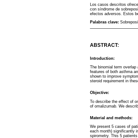
Los casos descritos ofrece
con síndrome de sobrepos
efectos adversos. Estos be
Palabras clave:
Sobrepos
ABSTRACT:
Introduction:
The binomial term overlap a
features of both asthma a
shown to improve symptoms
steroid requirement in thes
Objective:
To describe the effect of
of omalizumab. We describe
Material and methods:
We present 5 cases of pat
each month) significantly 
spirometry. This 5 patient