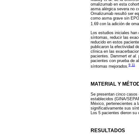
omalizumab en esta cohorte
asma alérgica severa no co
Omalizumab resultó ser eq
como asma grave sin EPOC.
1.69 con la adición de om
Los estudios iniciales ha
síntomas, reducir las exac
reducido en estos paciente
publicaron la efectividad
clínica en las exacerbacio
pacientes. Dammert
et al.
pacientes con prueba de al
9
11
síntomas mejorados.
-
MATERIAL Y MÉTO
Se presentan cinco casos 
establecidos (GINA/SEPAR)
México, pertenecientes a l
significativamente sus sín
Los 5 pacientes dieron su
RESULTADOS