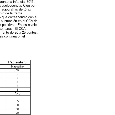
urante la infancia, 80%
a-adolescencia. Cien por
radiografías de tórax
to de la trama
% que correspondió con el
a puntuación en el CCA de
 positivas. En los niveles
4 semanas. El CCA
ementó de 20 a 25 puntos,
es continuaron el
4
Paciente 5
Masculino
59
-
+
+
+
8
ANL
65
60
80
20