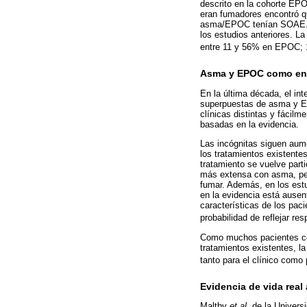
descrito en la cohorte EPO
eran fumadores encontró q
asma/EPOC tenían SOAE. Est
los estudios anteriores. L
entre 11 y 56% en EPOC; 1
Asma y EPOC como enf
En la última década, el in
superpuestas de asma y E
clínicas distintas y fácil
basadas en la evidencia.
Las incógnitas siguen aum
los tratamientos existente
tratamiento se vuelve part
más extensa con asma, per
fumar. Además, en los est
en la evidencia está ausen
características de los pac
probabilidad de reflejar res
Como muchos pacientes con
tratamientos existentes, l
tanto para el clínico como 
Evidencia de vida real
Maltby
et al.
de la Universi