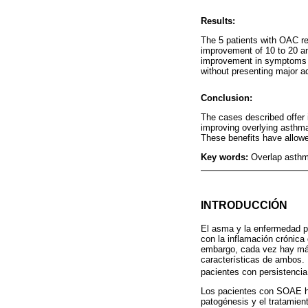
Results:
The 5 patients with OAC r
improvement of 10 to 20 a
improvement in symptoms (A
without presenting major a
Conclusion:
The cases described offer i
improving overlying asthm
These benefits have allowed 
Key words:
Overlap asth
INTRODUCCIÓN
El asma y la enfermedad p
con la inflamación crónica 
embargo, cada vez hay más
características de ambos
pacientes con persistencia
Los pacientes con SOAE han
patogénesis y el tratamie