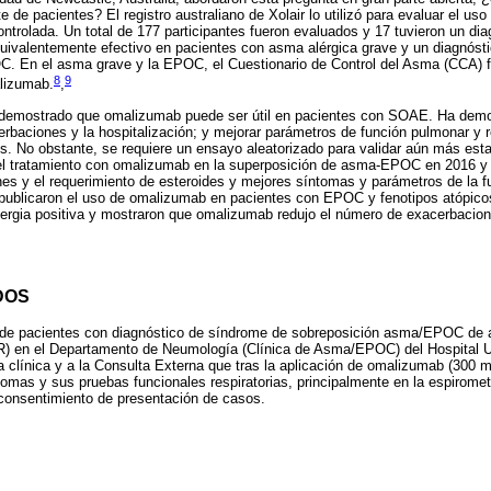
 de pacientes? El registro australiano de Xolair lo utilizó para evaluar el us
ntrolada. Un total de 177 participantes fueron evaluados y 17 tuvieron un d
uivalentemente efectivo en pacientes con asma alérgica grave y un diagnós
 En el asma grave y la EPOC, el Cuestionario de Control del Asma (CCA) f
8
9
alizumab.
,
n demostrado que omalizumab puede ser útil en pacientes con SOAE. Ha demo
erbaciones y la hospitalización; y mejorar parámetros de función pulmonar y 
s. No obstante, se requiere un ensayo aleatorizado para validar aún más es
 del tratamiento con omalizumab en la superposición de asma-EPOC en 2016 y 
nes y el requerimiento de esteroides y mejores síntomas y parámetros de la 
publicaron el uso de omalizumab en pacientes con EPOC y fenotipos atópicos
ergia positiva y mostraron que omalizumab redujo el número de exacerbacion
DOS
de pacientes con diagnóstico de síndrome de sobreposición asma/EPOC de ac
 en el Departamento de Neumología (Clínica de Asma/EPOC) del Hospital Un
a clínica y a la Consulta Externa que tras la aplicación de omalizumab (30
tomas y sus pruebas funcionales respiratorias, principalmente en la espirome
 consentimiento de presentación de casos.