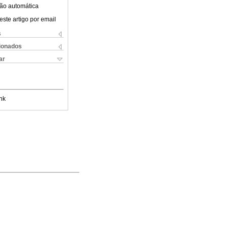
ão automática
este artigo por email
s
cionados
ar
nk