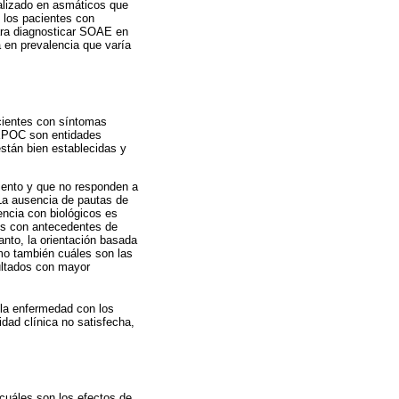
ealizado en asmáticos que
 los pacientes con
para diagnosticar SOAE en
 en prevalencia que varía
acientes con síntomas
 EPOC son entidades
stán bien establecidas y
iento y que no responden a
 La ausencia de pautas de
encia con biológicos es
os con antecedentes de
nto, la orientación basada
mo también cuáles son las
sultados con mayor
la enfermedad con los
dad clínica no satisfecha,
¿cuáles son los efectos de