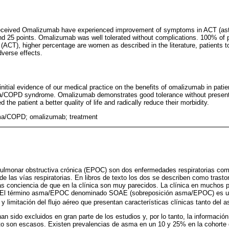
eceived Omalizumab have experienced improvement of symptoms in ACT (ast
nd 25 points. Omalizumab was well tolerated without complications. 100% of 
CT), higher percentage are women as described in the literature, patients to
dverse effects.
nitial evidence of our medical practice on the benefits of omalizumab in patien
a/COPD syndrome. Omalizumab demonstrates good tolerance without presenti
the patient a better quality of life and radically reduce their morbidity.
ma/COPD; omalizumab; treatment
ulmonar obstructiva crónica (EPOC) son dos enfermedades respiratorias co
de las vías respiratorias. En libros de texto los dos se describen como trastor
 conciencia de que en la clínica son muy parecidos. La clínica en muchos p
. El término asma/EPOC denominado SOAE (sobreposición asma/EPOC) es u
 y limitación del flujo aéreo que presentan características clínicas tanto de
 sido excluidos en gran parte de los estudios y, por lo tanto, la informació
nto son escasos. Existen prevalencias de asma en un 10 y 25% en la cohorte