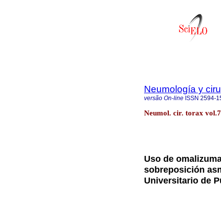
Neumología y ciru
versão On-line
ISSN
2594-1
Neumol. cir. torax vol
Uso de omalizuma
sobreposición as
Universitario de 