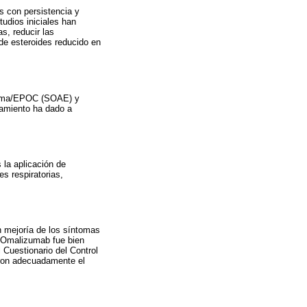
 con persistencia y
tudios iniciales han
, reducir las
de esteroides reducido en
 asma/EPOC (SOAE) y
tamiento ha dado a
la aplicación de
s respiratorias,
 mejoría de los síntomas
. Omalizumab fue bien
 Cuestionario del Control
raron adecuadamente el