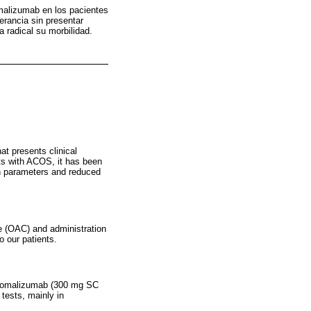
omalizumab en los pacientes
rancia sin presentar
 radical su morbilidad.
at presents clinical
ts with ACOS, it has been
on parameters and reduced
e (OAC) and administration
o our patients.
of omalizumab (300 mg SC
tests, mainly in