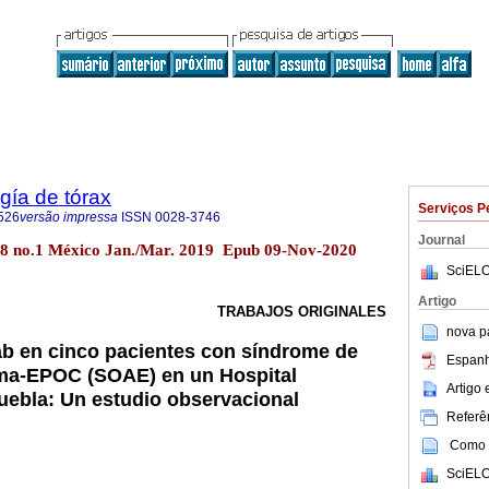
gía de tórax
Serviços P
526
versão impressa
ISSN
0028-3746
Journal
.78 no.1 México Jan./Mar. 2019 Epub 09-Nov-2020
SciELO
Artigo
TRABAJOS ORIGINALES
nova p
b en cinco pacientes con síndrome de
Espanh
ma-EPOC (SOAE) en un Hospital
Artigo
Puebla: Un estudio observacional
Referên
Como c
SciELO