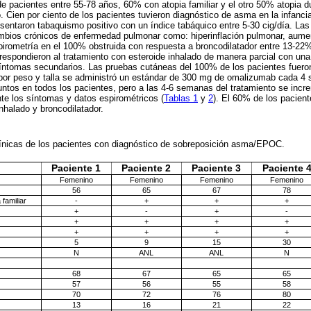
e pacientes entre 55-78 años, 60% con atopia familiar y el otro 50% atopia d
Cien por ciento de los pacientes tuvieron diagnóstico de asma en la infanci
esentaron tabaquismo positivo con un índice tabáquico entre 5-30 cig/día. Las 
bios crónicos de enfermedad pulmonar como: hiperinflación pulmonar, aumen
pirometría en el 100% obstruida con respuesta a broncodilatador entre 13-22
 respondieron al tratamiento con esteroide inhalado de manera parcial con un
íntomas secundarios. Las pruebas cutáneas del 100% de los pacientes fueron
 por peso y talla se administró un estándar de 300 mg de omalizumab cada 
untos en todos los pacientes, pero a las 4-6 semanas del tratamiento se incr
te los síntomas y datos espirométricos (
Tablas 1
y
2
). El 60% de los pacient
nhalado y broncodilatador.
línicas de los pacientes con diagnóstico de sobreposición asma/EPOC.
Paciente 1
Paciente 2
Paciente 3
Paciente 
Femenino
Femenino
Femenino
Femenino
56
65
67
78
familiar
-
+
+
+
+
-
+
-
+
+
+
+
+
+
+
+
5
9
15
30
N
ANL
ANL
N
68
67
65
65
57
56
55
58
70
72
76
80
13
16
21
22