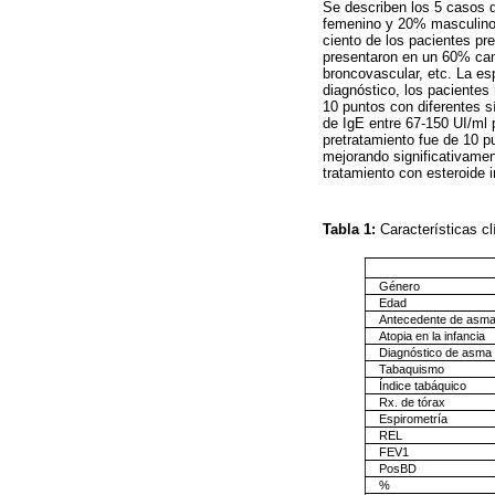
Se describen los 5 casos d
femenino y 20% masculino. 
ciento de los pacientes pr
presentaron en un 60% cam
broncovascular, etc. La es
diagnóstico, los pacientes
10 puntos con diferentes s
de IgE entre 67-150 UI/ml
pretratamiento fue de 10 p
mejorando significativamen
tratamiento con esteroide i
Tabla 1:
Características c
Género
Edad
Antecedente de asma 
Atopia en la infancia
Diagnóstico de asma
Tabaquismo
Índice tabáquico
Rx. de tórax
Espirometría
REL
FEV1
PosBD
%