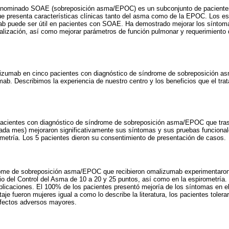
ominado SOAE (sobreposición asma/EPOC) es un subconjunto de pacientes
 que presenta características clínicas tanto del asma como de la EPOC. Los es
 puede ser útil en pacientes con SOAE. Ha demostrado mejorar los síntomas
alización, así como mejorar parámetros de función pulmonar y requerimiento 
alizumab en cinco pacientes con diagnóstico de síndrome de sobreposición
ab. Describimos la experiencia de nuestro centro y los beneficios que el tra
acientes con diagnóstico de síndrome de sobreposición asma/EPOC que tras 
a mes) mejoraron significativamente sus síntomas y sus pruebas funcionale
ometría. Los 5 pacientes dieron su consentimiento de presentación de casos.
rome de sobreposición asma/EPOC que recibieron omalizumab experimentaron
io del Control del Asma de 10 a 20 y 25 puntos, así como en la espirometría
plicaciones. El 100% de los pacientes presentó mejoría de los síntomas en el
aje fueron mujeres igual a como lo describe la literatura, los pacientes tole
efectos adversos mayores.