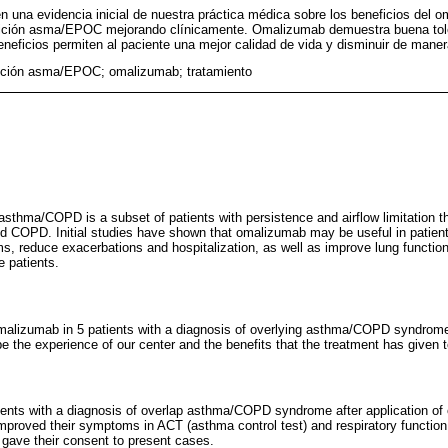
n una evidencia inicial de nuestra práctica médica sobre los beneficios del 
ición asma/EPOC mejorando clínicamente. Omalizumab demuestra buena tole
neficios permiten al paciente una mejor calidad de vida y disminuir de manera
ición asma/EPOC; omalizumab; tratamiento
sthma/COPD is a subset of patients with persistence and airflow limitation th
nd COPD. Initial studies have shown that omalizumab may be useful in patien
, reduce exacerbations and hospitalization, as well as improve lung functi
e patients.
 omalizumab in 5 patients with a diagnosis of overlying asthma/COPD syndrom
 the experience of our center and the benefits that the treatment has given t
ients with a diagnosis of overlap asthma/COPD syndrome after application 
improved their symptoms in ACT (asthma control test) and respiratory function 
s gave their consent to present cases.