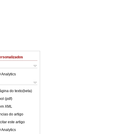
ersonalizados
 Analytics
ágina do texto(beta)
ol (pdf)
 em XML
cias do artigo
itar este artigo
 Analytics