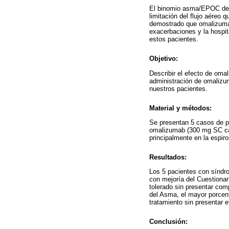
El binomio asma/EPOC den
limitación del flujo aéreo
demostrado que omalizumab
exacerbaciones y la hospit
estos pacientes.
Objetivo:
Describir el efecto de om
administración de omalizum
nuestros pacientes.
Material y métodos:
Se presentan 5 casos de p
omalizumab (300 mg SC cad
principalmente en la espir
Resultados:
Los 5 pacientes con sínd
con mejoría del Cuestionar
tolerado sin presentar com
del Asma, el mayor porcent
tratamiento sin presentar 
Conclusión: