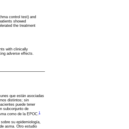
hma control test) and
patients showed
lerated the treatment
ts with clinically
ng adverse effects.
munes que están asociadas
nos distintos; sin
acientes puede tener
n subconjunto de
1
l asma como de la EPOC.
n sobre su epidemiología,
 de asma. Otro estudio