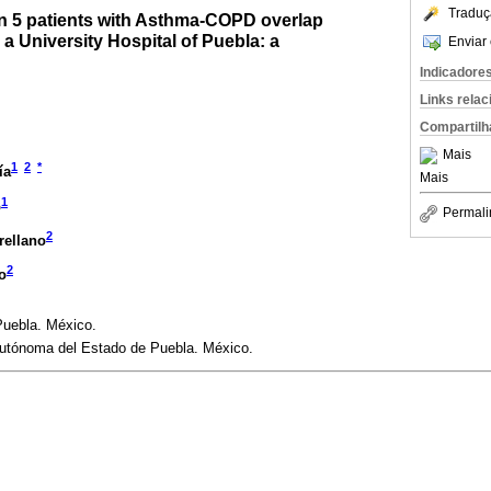
Traduç
n 5 patients with Asthma-COPD overlap
 University Hospital of Puebla: a
Enviar 
Indicadore
Links rela
Compartilh
Mais
1
2
*
ía
Mais
1
o
Permali
2
rellano
2
o
 Puebla. México.
utónoma del Estado de Puebla. México.