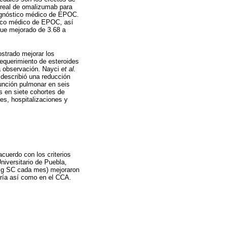
o real de omalizumab para
iagnóstico médico de EPOC.
tico médico de EPOC, así
ue mejorado de 3.68 a
strado mejorar los
requerimiento de esteroides
ta observación. Nayci
et al.
describió una reducción
función pulmonar en seis
 en siete cohortes de
es, hospitalizaciones y
uerdo con los criterios
iversitario de Puebla,
0 mg SC cada mes) mejoraron
tría así como en el CCA.