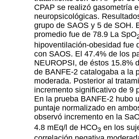
CPAP se realizó gasometría e
neuropsicológicas. Resultados
grupo de SAOS y 5 de SOH. E
promedio fue de 78.9 La SpO
hipoventilación-obesidad fue
con SAOS. El 47.4% de los pa
NEUROPSI, de éstos 15.8% det
de BANFE-2 catalogaba a la po
moderada. Posterior al trata
incremento significativo de 
En la prueba BANFE-2 hubo un
puntaje normalizado en ambos
observó incremento en la Sa
4.8 mEq/l de HCO
en los suj
3
correlación negativa moderada 