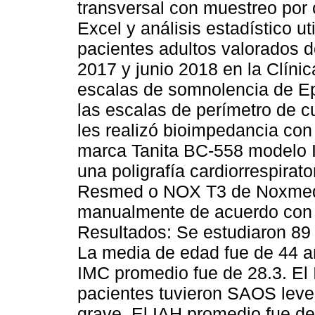
transversal con muestreo por
Excel y análisis estadístico u
pacientes adultos valorados d
2017 y junio 2018 en la Clíni
escalas de somnolencia de Ep
las escalas de perímetro de 
les realizó bioimpedancia con
marca Tanita BC-558 modelo I
una poligrafía cardiorrespirat
Resmed o NOX T3 de Noxmedic
manualmente de acuerdo con l
Resultados: Se estudiaron 89
La media de edad fue de 44 a
IMC promedio fue de 28.3. El 
pacientes tuvieron SAOS le
grave. El IAH promedio fue de