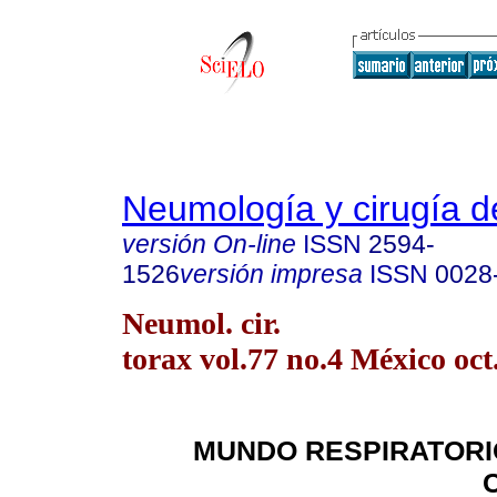
Neumología y cirugía d
versión On-line
ISSN
2594-
1526
versión impresa
ISSN
0028
Neumol. cir.
torax vol.77 no.4 México oct
MUNDO RESPIRATORIO