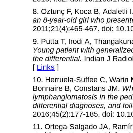
8. Oztunç F, Koca B, Adaletli I
an 8-year-old girl who presen
2011;21(4):465-467. doi: 10
9. Putta T, Irodi A, Thangaku
Young patient with generalize
the differential.
Indian J Radio
[
Links
]
10. Herruela-Suffee C, Warin 
Bonnaire B, Constans JM.
Who
lymphangiomatosis in the pedi
differential diagnoses, and fo
2016;45(2):177-185. doi: 10.
11. Ortega-Salgado JA, Ramí