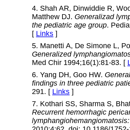
4. Shah AR, Dinwiddie R, Woo
Matthew DJ.
Generalizad lym
the pediatric age group
. Pedi
[
Links
]
5. Manetti A, De Simone L, Poll
Generalized lymphangiomatosi
Med Chir 1994;16(1):81-83. [
6. Yang DH, Goo HW.
General
findings in three pediatric pati
291. [
Links
]
7. Kothari SS, Sharma S, Bha
Recurrent hemorrhagic pericard
lymphangiohemangiomatosis: 
2010;4:62. doi: 10.1186/1752-