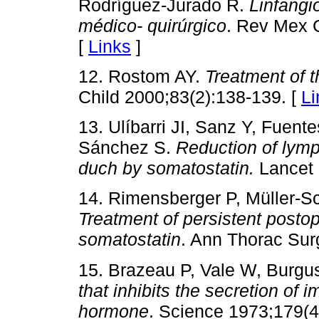
Rodríguez-Jurado R.
Linfangi
médico- quirúrgico
. Rev Mex C
[
Links
]
12. Rostom AY.
Treatment of 
Child 2000;83(2):138-139. [
Li
13. Ulíbarri JI, Sanz Y, Fuen
Sánchez S.
Reduction of lymp
duch by somatostatin.
Lancet 
14. Rimensberger P, Müller-S
Treatment of persistent postop
somatostatin
. Ann Thorac Sur
15. Brazeau P, Vale W, Burgu
that inhibits the secretion of 
hormone
. Science 1973;179(4