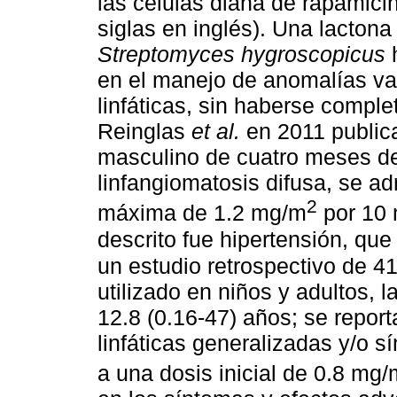
las células diana de rapamic
siglas en inglés). Una lactona
Streptomyces hygroscopicus
h
en el manejo de anomalías va
linfáticas, sin haberse comple
Reinglas
et al.
en 2011 publica
masculino de cuatro meses de
linfangiomatosis difusa, se ad
2
máxima de 1.2 mg/m
por 10 
descrito fue hipertensión, que
un estudio retrospectivo de 41
utilizado en niños y adultos, 
12.8 (0.16-47) años; se repor
linfáticas generalizadas y/o 
a una dosis inicial de 0.8 mg/