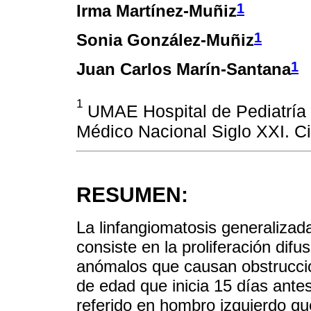
1
Irma Martínez-Muñiz
1
Sonia González-Muñiz
1
Juan Carlos Marín-Santana
1
UMAE Hospital de Pediatría «
Médico Nacional Siglo XXI. C
RESUMEN:
La linfangiomatosis generalizad
consiste en la proliferación difu
anómalos que causan obstrucció
de edad que inicia 15 días antes
referido en hombro izquierdo que