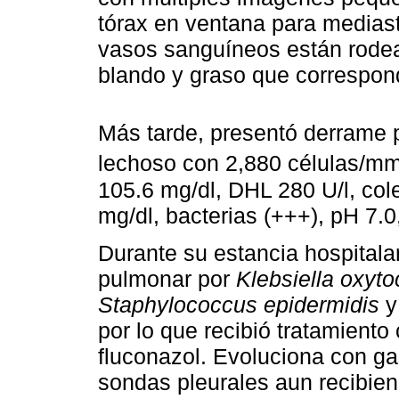
tórax en ventana para mediast
vasos sanguíneos están rodea
blando y graso que correspond
Más tarde, presentó derrame pl
lechoso con 2,880 células/m
105.6 mg/dl, DHL 280 U/l, cole
mg/dl, bacterias (+++), pH 7.0,
Durante su estancia hospitala
pulmonar por
Klebsiella oxyto
Staphylococcus epidermidis
y 
por lo que recibió tratamien
fluconazol. Evoluciona con ga
sondas pleurales aun recibiend