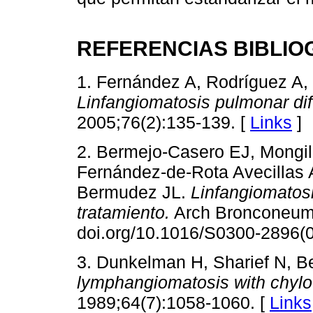
REFERENCIAS BIBLIO
1. Fernández A, Rodríguez A, 
Linfangiomatosis pulmonar di
2005;76(2):135-139. [
Links
]
2. Bermejo-Casero EJ, Mongil
Fernández-de-Rota Avecillas
Bermudez JL.
Linfangiomatosi
tratamiento.
Arch Bronconeumo
doi.org/10.1016/S0300-2896(
3. Dunkelman H, Sharief N, B
lymphangiomatosis with chylo
1989;64(7):1058-1060. [
Links