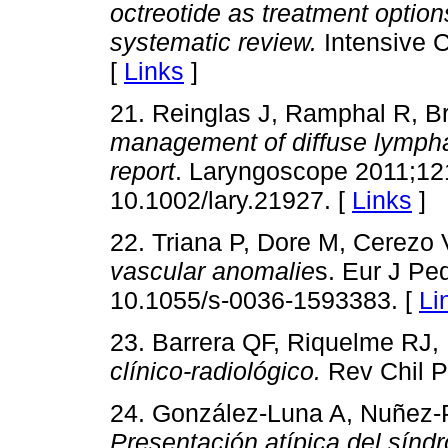
octreotide as treatment option
systematic review.
Intensive 
[
Links
]
21. Reinglas J, Ramphal R, 
management of diffuse lympha
report
. Laryngoscope 2011;121
10.1002/lary.21927. [
Links
]
22. Triana P, Dore M, Cerezo
vascular anomalie
s. Eur J Ped
10.1055/s-0036-1593383. [
Li
23. Barrera QF, Riquelme RJ
clínico-radiológico.
Rev Chil P
24. González-Luna A, Nuñez-
Presentación atípica del sín