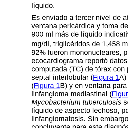
líquido.
Es enviado a tercer nivel de 
ventana pericárdica y toma de
900 ml más de líquido indicati
mg/dl, triglicéridos de 1,458 
92% fueron mononucleares, pro
ecocardiograma reportó datos d
computada (TC) de tórax con p
septal interlobular (
Figura 1
A)
(
Figura 1
B) y en ventana para
linfangioma mediastinal (
Figu
Mycobacterium tuberculosis
s
líquido de aspecto lechoso, p
linfangiomatosis. Sin embargo,
concluyente para este diagnóst