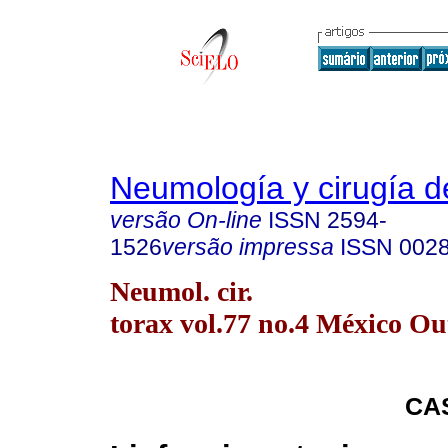
Neumología y cirugía d
versão On-line
ISSN
2594-
1526
versão impressa
ISSN
002
Neumol. cir.
torax vol.77 no.4 México Ou
CA