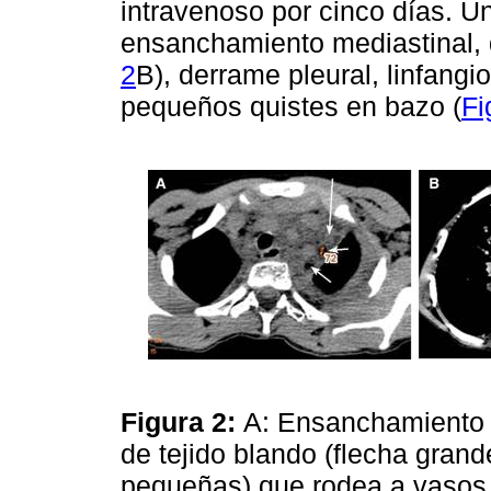
intravenoso por cinco días. 
ensanchamiento mediastinal, 
2
B), derrame pleural, linfangi
pequeños quistes en bazo (
Fi
Figura 2:
A: Ensanchamiento m
de tejido blando (flecha grand
pequeñas) que rodea a vasos 