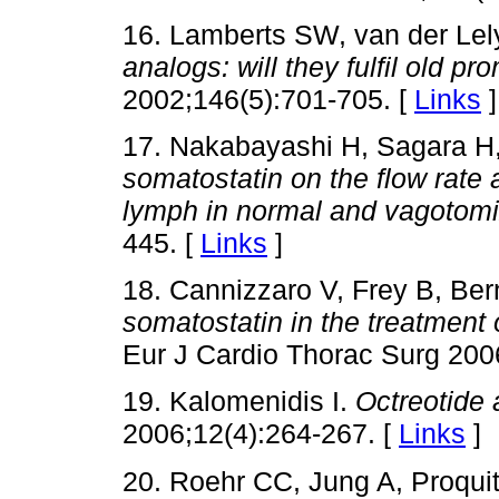
16. Lamberts SW, van der Lel
analogs: will they fulfil old p
2002;146(5):701-705. [
Links
]
17. Nakabayashi H, Sagara H
somatostatin on the flow rate a
lymph in normal and vagotom
445. [
Links
]
18. Cannizzaro V, Frey B, Ber
somatostatin in the treatment 
Eur J Cardio Thorac Surg 2006
19. Kalomenidis I.
Octreotide 
2006;12(4):264-267. [
Links
]
20. Roehr CC, Jung A, Proqui