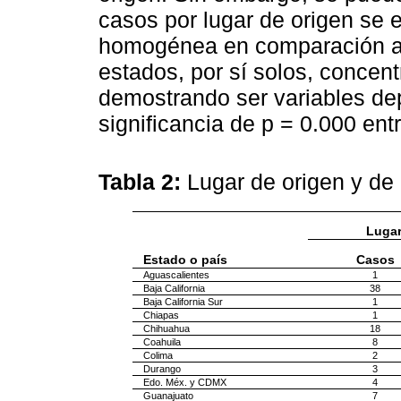
casos por lugar de origen se 
homogénea en comparación al 
estados, por sí solos, concent
demostrando ser variables dep
significancia de p = 0.000 entr
Tabla 2:
Lugar de origen y de
Lugar
Estado o país
Casos
Aguascalientes
1
Baja California
38
Baja California Sur
1
Chiapas
1
Chihuahua
18
Coahuila
8
Colima
2
Durango
3
Edo. Méx. y CDMX
4
Guanajuato
7