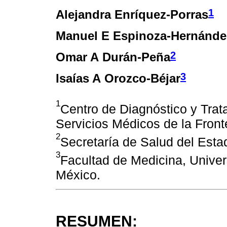
1
Alejandra Enríquez-Porras
Manuel E Espinoza-Hernánde
2
Omar A Durán-Peña
3
Isaías A Orozco-Béjar
1
Centro de Diagnóstico y Trata
Servicios Médicos de la Front
2
Secretaría de Salud del Est
3
Facultad de Medicina, Unive
México.
RESUMEN: