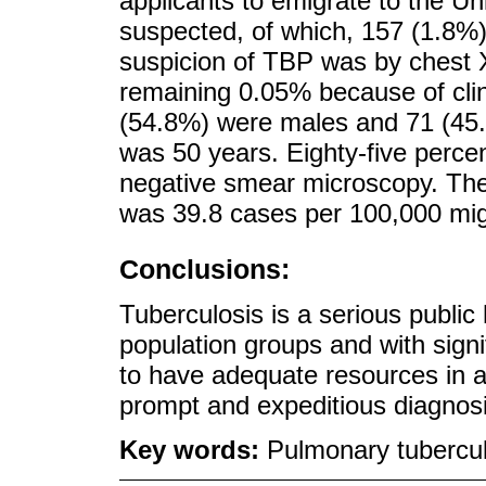
applicants to emigrate to the U
suspected, of which, 157 (1.8%)
suspicion of TBP was by chest 
remaining 0.05% because of clin
(54.8%) were males and 71 (45
was 50 years. Eighty-five percen
negative smear microscopy. The 
was 39.8 cases per 100,000 migr
Conclusions:
Tuberculosis is a serious public 
population groups and with signif
to have adequate resources in all
prompt and expeditious diagnosi
Key words:
Pulmonary tubercul