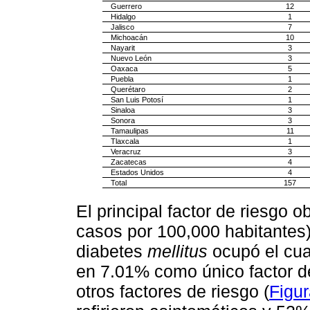
Guerrero
12
Hidalgo
1
Jalisco
7
Michoacán
10
Nayarit
3
Nuevo León
3
Oaxaca
5
Puebla
1
Querétaro
2
San Luis Potosí
1
Sinaloa
3
Sonora
3
Tamaulipas
11
Tlaxcala
1
Veracruz
3
Zacatecas
4
Estados Unidos
4
Total
157
El principal factor de riesgo 
casos por 100,000 habitantes)
diabetes
mellitus
ocupó el cua
en 7.01% como único factor 
otros factores de riesgo (
Figur