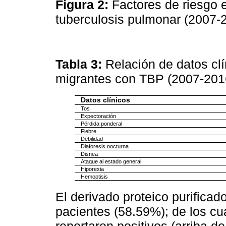
Figura 2:
Factores de riesgo 
tuberculosis pulmonar (2007
Tabla 3:
Relación de datos cl
migrantes con TBP (2007-201
Datos clínicos
Tos
Expectoración
Pérdida ponderal
Fiebre
Debilidad
Diaforesis nocturna
Disnea
Ataque al estado general
Hiporexia
Hemoptisis
El derivado proteico purificad
pacientes (58.59%); de los cu
reportaron positivos (arriba 