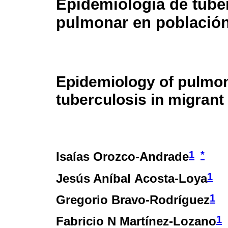
Epidemiología de tube
pulmonar en població
Epidemiology of pulmo
tuberculosis in migrant
1
*
Isaías Orozco-Andrade
1
Jesús Aníbal Acosta-Loya
1
Gregorio Bravo-Rodríguez
1
Fabricio N Martínez-Lozano