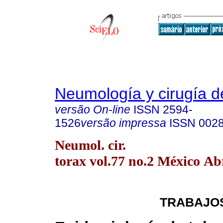
Neumología y cirugía d
versão On-line
ISSN
2594-
1526
versão impressa
ISSN
002
Neumol. cir.
torax vol.77 no.2 México Ab
TRABAJOS