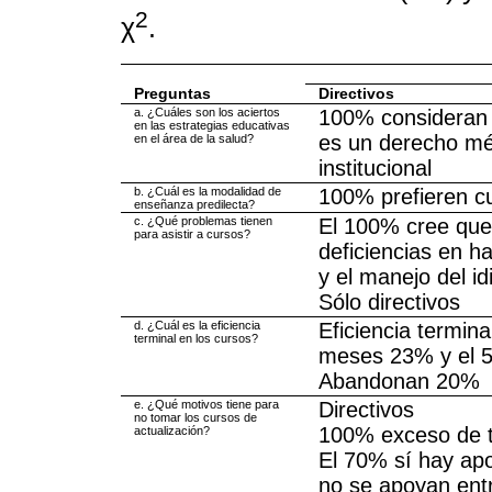
2
χ
.
Preguntas
Directivos
a. ¿Cuáles son los aciertos
100% consideran 
en las estrategias educativas
es un derecho mé
en el área de la salud?
institucional
b. ¿Cuál es la modalidad de
100% prefieren c
enseñanza predilecta?
c. ¿Qué problemas tienen
El 100% cree que
para asistir a cursos?
deficiencias en ha
y el manejo del i
Sólo directivos
d. ¿Cuál es la eficiencia
Eficiencia termin
terminal en los cursos?
meses 23% y el 5
Abandonan 20%
e. ¿Qué motivos tiene para
Directivos
no tomar los cursos de
100% exceso de t
actualización?
El 70% sí hay ap
no se apoyan entr