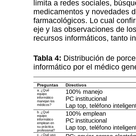
limita a redes sociales, búsq
medicamentos y novedades de 
farmacológicos. Lo cual confirm
eje y las observaciones de los
recursos informáticos, tanto i
Tabla 4:
Distribución de porc
informático por el médico gen
Preguntas
Directivos
a. ¿Qué
100% manejo
equipo
PC institucional
informático
manejan los
Lap top, teléfono inteligen
médicos?
b. ¿Qué
100% emplean
equipo
PC institucional
informático
emplean en
Lap top, teléfono inteligen
su práctica
profesional?
c. ¿Qué uso