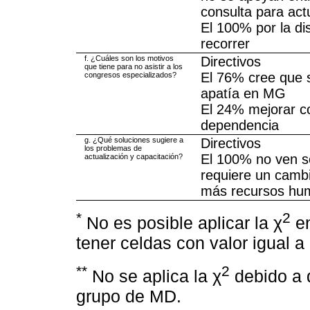
consulta para act
El 100% por la di
recorrer
f. ¿Cuáles son los motivos
Directivos
que tiene para no asistir a los
El 76% cree que 
congresos especializados?
apatía en MG
El 24% mejorar c
dependencia
g. ¿Qué soluciones sugiere a
Directivos
los problemas de
El 100% no ven so
actualización y capacitación?
requiere un cambi
más recursos hu
*
2
No es posible aplicar la χ
en
tener celdas con valor igual a 
**
2
No se aplica la χ
debido a q
grupo de MD.