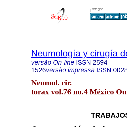
Neumología y cirugía d
versão On-line
ISSN
2594-
1526
versão impressa
ISSN
002
Neumol. cir.
torax vol.76 no.4 México Ou
TRABAJOS