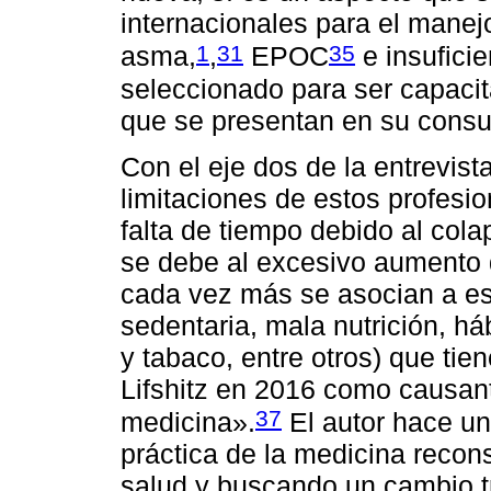
internacionales para el mane
1
31
35
asma,
,
EPOC
e insuficie
seleccionado para ser capacit
que se presentan en su consu
Con el eje dos de la entrevist
limitaciones de estos profesio
falta de tiempo debido al cola
se debe al excesivo aumento 
cada vez más se asocian a est
sedentaria, mala nutrición, h
y tabaco, entre otros) que tie
Lifshitz en 2016 como causant
37
medicina».
El autor hace una
práctica de la medicina recon
salud y buscando un cambio 