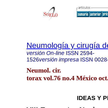
Neumología y cirugía d
versión On-line
ISSN
2594-
1526
versión impresa
ISSN
0028
Neumol. cir.
torax vol.76 no.4 México oct
IDEAS Y 