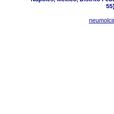
55
neumolci