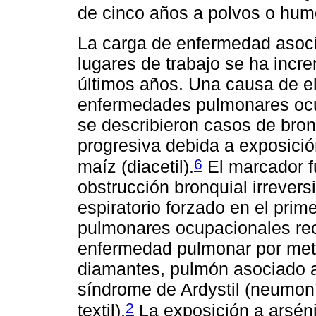
de cinco años a polvos o hum
La carga de enfermedad asoci
lugares de trabajo se ha inc
últimos años. Una causa de el
enfermedades pulmonares ocu
se describieron casos de bronq
progresiva debida a exposició
6
maíz (diacetil).
El marcador f
obstrucción bronquial irrever
espiratorio forzado en el pri
pulmonares ocupacionales rec
enfermedad pulmonar por meta
diamantes, pulmón asociado al
síndrome de Ardystil (neumoní
2
textil).
La exposición a arsén