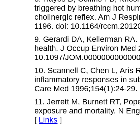
triggered by breathing hot humi
cholinergic reflex. Am J Resp
1196. doi: 10.1164/rccm.201
9. Gerardi DA, Kellerman RA.
health. J Occup Environ Med 
10.1097/JOM.0000000000000
10. Scannell C, Chen L, Aris 
inflammatory responses in sub
Care Med 1996;154(1):24-29.
11. Jerrett M, Burnett RT, Pop
exposure and mortality. N En
[
Links
]