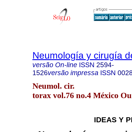
Neumología y cirugía d
versão On-line
ISSN
2594-
1526
versão impressa
ISSN
002
Neumol. cir.
torax vol.76 no.4 México Ou
IDEAS Y 