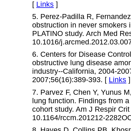
[
Links
]
5. Perez-Padilla R, Fernandez 
obstruction in never smokers i
PLATINO study. Arch Med Res 
10.1016/j.arcmed.2012.03.007
6. Centers for Disease Contro
obstructive lung disease amon
industry--California, 2004-
2007;56(16):389-393. [
Links
]
7. Parvez F, Chen Y, Yunus M,
lung function. Findings from 
cohort study. Am J Respir Cri
10.1164/rccm.201212-2282OC
8. Hayes D, Collins PB, Khosra