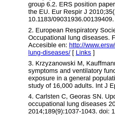
group 6.2. ERS position paper:
the EU. Eur Respir J 2010;35(
10.1183/09031936.00139409.
2. European Respiratory Soci
Occupational lung diseases. F
Accesible en:
http://www.ersw
lung-diseases/
[
Links
]
3. Krzyzanowski M, Kauffmann 
symptoms and ventilatory func
exposure in a general popula
study of 16,000 adults. Int J 
4. Carlsten C, Georas SN. Up
occupational lung diseases 2
2014;189(9):1037-1043. doi: