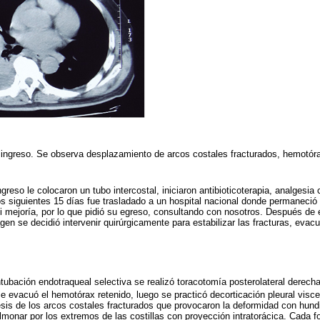
ingreso. Se observa desplazamiento de arcos costales fracturados, hemotór
reso le colocaron un tubo intercostal, iniciaron antibioticoterapia, analgesi
los siguientes 15 días fue trasladado a un hospital nacional donde permaneció 
ni mejoría, por lo que pidió su egreso, consultando con nosotros. Después de 
gen se decidió intervenir quirúrgicamente para estabilizar las fracturas, eva
ntubación endotraqueal selectiva se realizó toracotomía posterolateral derecha
e evacuó el hemotórax retenido, luego se practicó decorticación pleural viscer
esis de los arcos costales fracturados que provocaron la deformidad con hundim
lmonar por los extremos de las costillas con proyección intratorácica. Cada fo