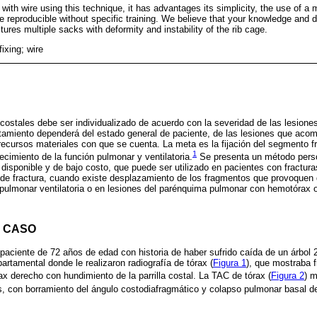
 with wire using this technique, it has advantages its simplicity, the use of a 
be reproducible without specific training. We believe that your knowledge and 
ures multiple sacks with deformity and instability of the rib cage.
fixing; wire
 costales debe ser individualizado de acuerdo con la severidad de las lesiones
atamiento dependerá del estado general de paciente, de las lesiones que aco
s recursos materiales con que se cuenta. La meta es la fijación del segmento f
1
ecimiento de la función pulmonar y ventilatoria.
Se presenta un método person
 disponible y de bajo costo, que puede ser utilizado en pacientes con fractur
 de fractura, cuando existe desplazamiento de los fragmentos que provoquen 
d pulmonar ventilatoria o en lesiones del parénquima pulmonar con hemotórax
 CASO
paciente de 72 años de edad con historia de haber sufrido caída de un árbol 
artamental donde le realizaron radiografía de tórax (
Figura 1
), que mostraba f
ax derecho con hundimiento de la parrilla costal. La TAC de tórax (
Figura 2
) m
, con borramiento del ángulo costodiafragmático y colapso pulmonar basal d