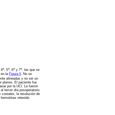
o
o
o
o
 4
, 5
, 6
y 7
, las que se
 en la
Figura 5
. No se
te alineadas y no ser un
or planos. El paciente fue
asar por la UCI. Le fueron
 al tercer día posoperatorio
s costales, la resolución de
l hemotórax retenido