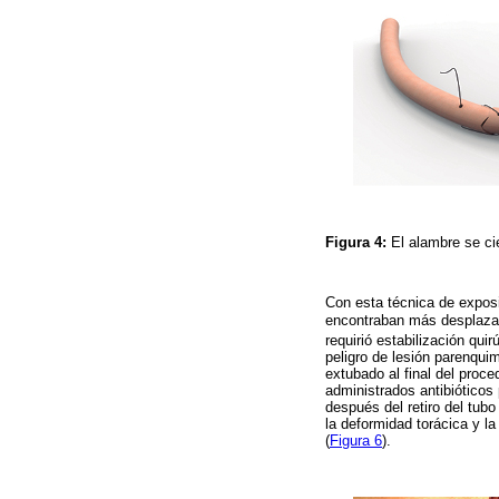
Figura 4:
El alambre se cie
Con esta técnica de exposic
encontraban más desplazad
requirió estabilización qui
peligro de lesión parenquim
extubado al final del proc
administrados antibióticos p
después del retiro del tubo
la deformidad torácica y l
(
Figura 6
).