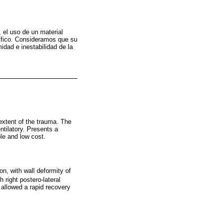
, el uso de un material
cífico. Consideramos que su
idad e inestabilidad de la
 extent of the trauma. The
ntilatory. Presents a
ble and low cost.
on, with wall deformity of
h right postero-lateral
 allowed a rapid recovery