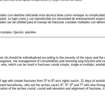
stales con alambre utilizando esta técnica tiene como ventajas su simplicidad
spital, su bajo costo y ser reproducible sin necesidad de entrenamiento espe
den ser de utilidad para el manejo de fracturas costales múltiples con deform
costales; fijación; alambre
 rib should be individualized according to the severity of the injury and the
d segment, the management of comorbidities and restoring lung function and ve
 wire, which can be used in fractures costal simple, single or multiple, availa
o
o
of age with simple fractures from 3
to 9
arcs rights sacks, 21 days of evoluti
o
o
o
o
ained hemothorax, who set the arches sacks 4
, 5
, 6
and 7
with wire throug
tion of the arches costal, costal wall elevation and alignment of fractures, it