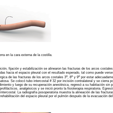
rra en la cara externa de la costilla.
ión, fijación y estabilización se alinearon las fracturas de los arcos costales
as hacia el espacio pleural con el resultado esperado, tal como puede verse
o
o
o
rúrgica de las fracturas de los arcos costales 3
, 8
y 9
por estar adecuadamen
atosa. Se colocó tubo intercostal # 32 por incisión contralateral y se cierra p
edimiento y luego de su recuperación anestésica, regresó a su habitación sin p
rofilácticos, analgésicos y se inició pronto la fisioterapia respiratoria. Egresó
 intercostal. La radiografía posoperatoria muestra la alineación de las fractura
a rehabilitación del espacio pleural por el pulmón después de la evacuación de