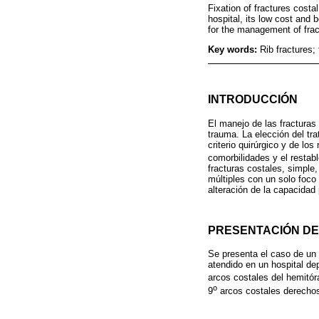
Fixation of fractures costal
hospital, its low cost and 
for the management of fract
Key words:
Rib fractures; 
INTRODUCCIÓN
El manejo de las fracturas
trauma. La elección del tr
criterio quirúrgico y de lo
comorbilidades y el restabl
fracturas costales, simple,
múltiples con un solo foco
alteración de la capacida
PRESENTACIÓN DE
Se presenta el caso de un 
atendido en un hospital dep
arcos costales del hemitór
o
9
arcos costales derechos