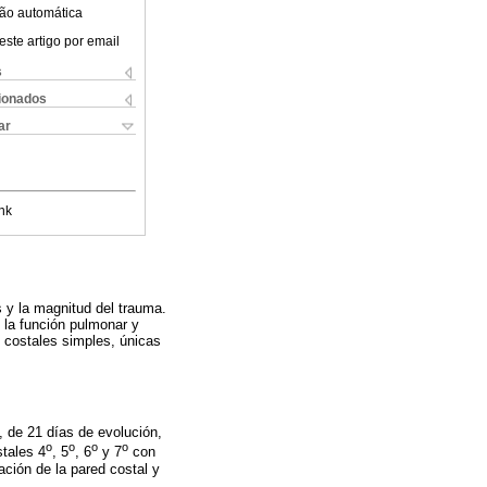
ão automática
este artigo por email
s
cionados
ar
nk
s y la magnitud del trauma.
e la función pulmonar y
s costales simples, únicas
 de 21 días de evolución,
o
o
o
o
stales 4
, 5
, 6
y 7
con
ación de la pared costal y