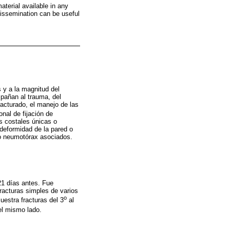
material available in any
dissemination can be useful
 y a la magnitud del
mpañan al trauma, del
racturado, el manejo de las
al de fijación de
as costales únicas o
deformidad de la pared o
 o neumotórax asociados.
21 días antes. Fue
racturas simples de varios
o
uestra fracturas del 3
al
el mismo lado.