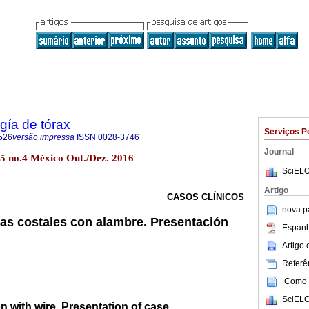
gía de tórax
Serviços P
526
versão impressa
ISSN
0028-3746
Journal
75 no.4 México Out./Dez. 2016
SciELO
Artigo
CASOS CLÍNICOS
nova p
uras costales con alambre. Presentación
Espanh
Artigo
Referên
Como c
SciELO
on with wire. Presentation of case