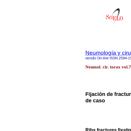
Neumología y ciru
versão On-line
ISSN
2594-1
Neumol. cir. torax vol.
Fijación de fract
de caso
Ribs fractures fixati