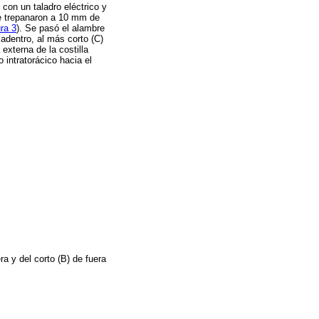
 con un taladro eléctrico y
e trepanaron a 10 mm de
ra 3
). Se pasó el alambre
adentro, al más corto (C)
 externa de la costilla
intratorácico hacia el
a y del corto (B) de fuera