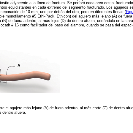
ostio adyacente a la línea de fractura. Se perforó cada arco costal fracturado
tos equidistantes en cada extremo del segmento fracturado. Los agujeros s
 separación de 10 mm, uno por detrás del otro, pero en diferentes líneas (
Figu
ible monofilamento #5 Ethi-Pack, Ethicon) del agujero más lejano (A) de fuera 
o (B) de fuera adentro; al más lejos (D) de dentro afuera; cerrándolo en la cara
ocath # 16 como facilitador del paso del alambre, cuando se pasa del espacio 
re el agujero más lejano (A) de fuera adentro, al más corto (C) de dentro afuer
e dentro afuera.