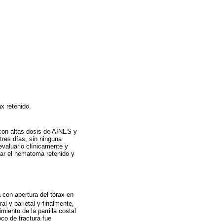
ax retenido.
a con altas dosis de AINES y
tres días, sin ninguna
evaluarlo clínicamente y
cuar el hematoma retenido y
 con apertura del tórax en
al y parietal y finalmente,
iento de la parrilla costal
co de fractura fue