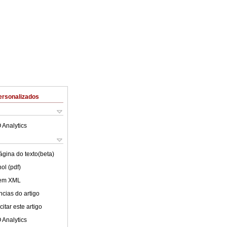
ersonalizados
 Analytics
ágina do texto(beta)
ol (pdf)
 em XML
cias do artigo
itar este artigo
 Analytics