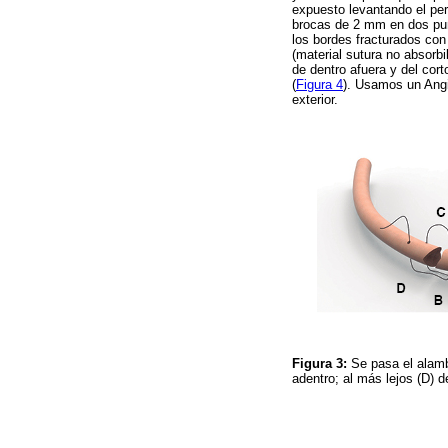
expuesto levantando el peri
brocas de 2 mm en dos pun
los bordes fracturados con
(material sutura no absorb
de dentro afuera y del cort
(
Figura 4
). Usamos un Angi
exterior.
Figura 3:
Se pasa el alamb
adentro; al más lejos (D) d