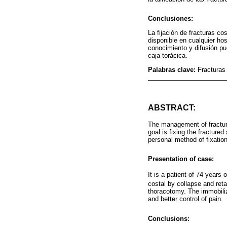
Conclusiones:
La fijación de fracturas co
disponible en cualquier ho
conocimiento y difusión pue
caja torácica.
Palabras clave:
Fracturas 
ABSTRACT:
The management of fractures
goal is fixing the fracture
personal method of fixation
Presentation of case:
It is a patient of 74 years 
costal by collapse and ret
thoracotomy. The immobiliza
and better control of pain.
Conclusions: