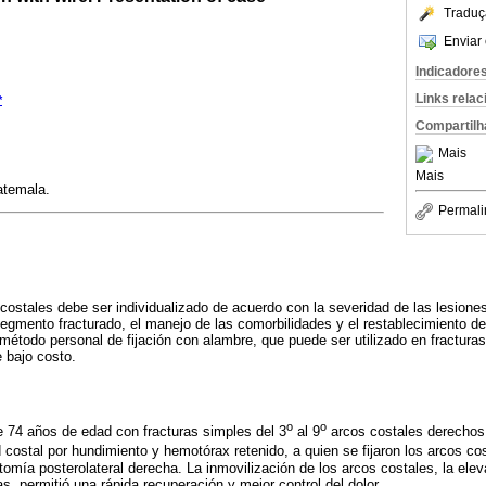
Traduç
Enviar 
Indicadore
Links rela
*
Compartilh
Mais
Mais
atemala.
Permali
 costales debe ser individualizado de acuerdo con la severidad de las lesione
 segmento fracturado, el manejo de las comorbilidades y el restablecimiento d
 método personal de fijación con alambre, que puede ser utilizado en fractura
e bajo costo.
o
o
 74 años de edad con fracturas simples del 3
al 9
arcos costales derechos,
 costal por hundimiento y hemotórax retenido, a quien se fijaron los arcos co
omía posterolateral derecha. La inmovilización de los arcos costales, la elev
ras, permitió una rápida recuperación y mejor control del dolor.