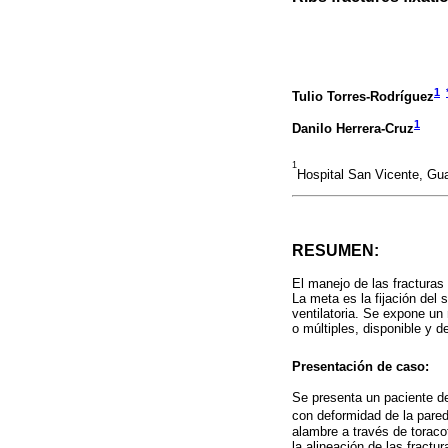
1
Tulio Torres-Rodríguez
1
Danilo Herrera-Cruz
1
Hospital San Vicente, Gu
RESUMEN:
El manejo de las fracturas
La meta es la fijación del
ventilatoria. Se expone un
o múltiples, disponible y d
Presentación de caso:
Se presenta un paciente de
con deformidad de la pared
alambre a través de toracot
la alineación de las fractu