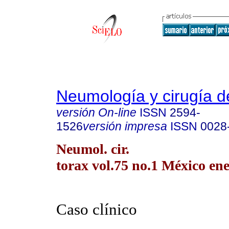
Neumología y cirugía d
versión On-line
ISSN
2594-
1526
versión impresa
ISSN
0028
Neumol. cir.
torax vol.75 no.1 México ene
Caso clínico