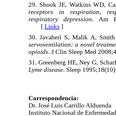
29. Shook JE, Watkins WD, C
receptors in respiration, re
respiratory depression
. Am Re
[
Links
]
30. Javaheri S, Malik A, Smit
servoventilation: a novel treatm
opioids
. J Clin Sleep Med 200
31. Greenberg HE, Ney G, Schar
Lyme disease
. Sleep 1995;18(
Correspondencia:
Dr. José Luis Carrillo Alduenda
Instituto Nacional de Enfermedad