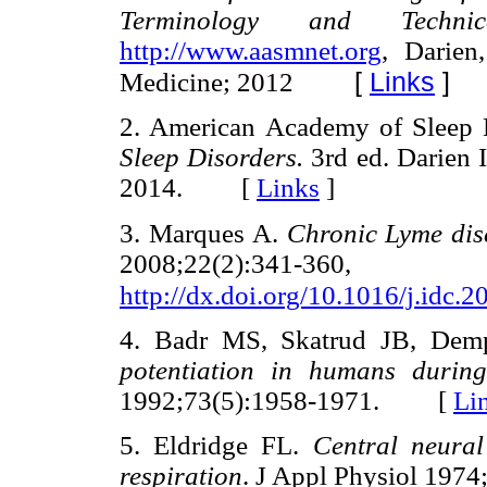
Terminology and Technical
http://www.aasmnet.org
, Darien
[
Links
]
Medicine; 2012
2. American Academy of Sleep
Sleep Disorders.
3rd ed. Darien 
2014. [
Links
]
3. Marques A.
Chronic Lyme dis
2008;22(2):3
http://dx.doi.org/10.1016/j.idc.
4. Badr MS, Skatrud JB, Dem
potentiation in humans duri
1992;73(5):1958-1971. [
Li
5. Eldridge FL.
Central neural 
respiration
. J Appl Physiol 19