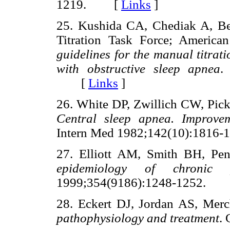
1219. [
Links
]
25. Kushida CA, Chediak A, B
Titration Task Force; Americ
guidelines for the manual titrati
with obstructive sleep apnea
.
[
Links
]
26. White DP, Zwillich CW, Pick
Central sleep apnea. Improve
Intern Med 1982;142(10):18
27. Elliott AM, Smith BH, P
epidemiology of chronic
1999;354(9186):1248-1252.
28. Eckert DJ, Jordan AS, Merc
pathophysiology and treatment
.