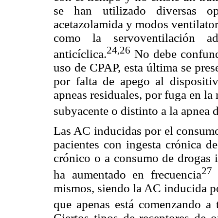
se han utilizado diversas o
acetazolamida y modos ventilato
como la servoventilación ad
24,26
anticíclica.
No debe confundir
uso de CPAP, esta última se pre
por falta de apego al dispositi
apneas residuales, por fuga en la 
subyacente o distinto a la apnea 
Las AC inducidas por el consumo
pacientes con ingesta crónica de
crónico o a consumo de drogas il
27
ha aumentado en frecuencia
e
mismos, siendo la AC inducida p
que apenas está comenzando a t
Ciertos tipos de receptores de o