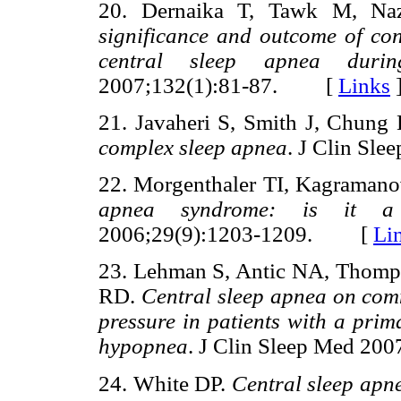
20. Dernaika T, Tawk M, Na
significance and outcome of con
central sleep apnea during
2007;132(1):81-87. [
Links
21. Javaheri S, Smith J, Chung
complex sleep apnea
. J Clin S
22. Morgenthaler TI, Kagraman
apnea syndrome: is it a 
2006;29(9):1203-1209. [
Li
23. Lehman S, Antic NA, Thomp
RD.
Central sleep apnea on com
pressure in patients with a prim
hypopnea
. J Clin Sleep Med 2
24. White DP.
Central sleep apn