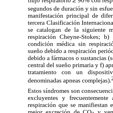
flujo respiratorio
≥
90% con respe
segundos de duración y sin esfuer
manifestación principal de dif
tercera Clasificación Internacion
se catalogan de la siguiente 
respiración Cheyne-Stokes; b)
condición médica sin respiraci
sueño debido a respiración periód
debido a fármacos o sustancias (s
central del sueño primaria y f) a
tratamiento con un dispositi
denominadas apneas complejas).
Estos síndromes son consecuenci
excluyentes y frecuentemente 
respiración que se manifiestan 
mejor excreción de CO
y vent