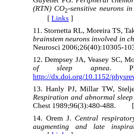
(RTN) CO
-sensitive neurons in
2
[
Links
]
11. Stornetta RL, Moreira TS, T
brainstem neurons involved in ch
Neurosci 2006;26(40):10305
12. Dempsey JA, Veasey SC, Mo
of sleep apnea
. Phy
http://dx.doi.org/10.1152/physr
13. Hanly PJ, Millar TW, Stel
Respiration and abnormal sleep i
Chest 1989;96(3):480-488. 
14. Orem J.
Central respirator
augmenting and late inspirat