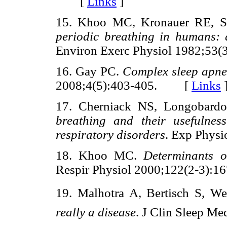
[
Links
]
15. Khoo MC, Kronauer RE, S
periodic breathing in humans: 
Environ Exerc Physiol 1982;5
16. Gay PC.
Complex sleep apnea:
2008;4(5):403-405. [
Links
17. Cherniack NS, Longobar
breathing and their usefulnes
respiratory disorders
. Exp Phys
18. Khoo MC.
Determinants of
Respir Physiol 2000;122(2-3)
19. Malhotra A, Bertisch S, W
really a disease
. J Clin Sleep 