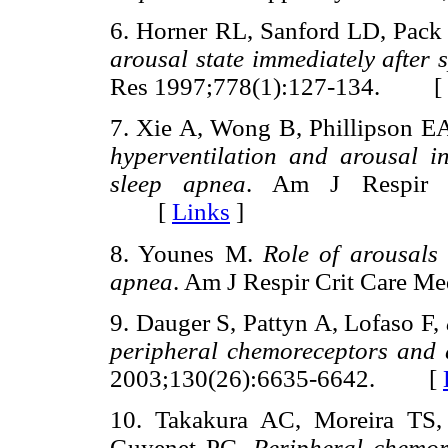
6. Horner RL, Sanford LD, Pack
arousal state immediately after
Res 1997;778(1):127-134. [
7. Xie A, Wong B, Phillipson E
hyperventilation and arousal in
sleep apnea
. Am J Respir C
[
Links
]
8. Younes M.
Role of arousals 
apnea
. Am J Respir Crit Care
9. Dauger S, Pattyn A, Lofaso F,
peripheral chemoreceptors and a
2003;130(26):6635-6642. [
10. Takakura AC, Moreira TS,
Guyenet PG.
Peripheral chemor