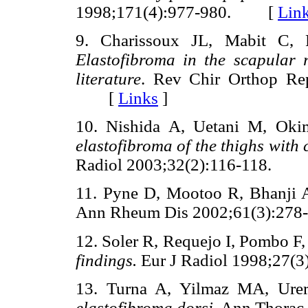
1998;171(4):977-980. [
Lin
9. Charissoux JL, Mabit C, 
Elastofibroma in the scapular 
literature
. Rev Chir Orthop Rep
[
Links
]
10. Nishida A, Uetani M, Oki
elastofibroma of the thighs with
Radiol 2003;32(2):116-118.
11. Pyne D, Mootoo R, Bhanji 
Ann Rheum Dis 2002;61(3):2
12. Soler R, Requejo I, Pombo F
findings.
Eur J Radiol 1998;27
13. Turna A, Yilmaz MA, Ure
elastofibroma dorsi
. Ann Thora