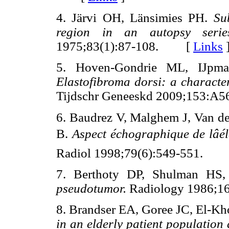
4. Järvi OH, Länsimies PH.
Su
region in an autopsy serie
1975;83(1):87-108. [
Links
5. Hoven-Gondrie ML, IJpm
Elastofibroma dorsi: a character
Tijdschr Geneeskd 2009;153
6. Baudrez V, Malghem J, Van d
B.
Aspect échographique de lâé
Radiol 1998;79(6):549-551.
7. Berthoty DP, Shulman HS
pseudotumor.
Radiology 1986;
8. Brandser EA, Goree JC, El-K
in an elderly patient population