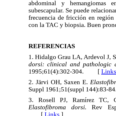
abdominal y hemangiomas en
subescapular. Se puede relaciona
frecuencia de fricción en región
con la TAC y biopsia. Buen pronó
REFERENCIAS
1. Hidalgo Grau LA, Ardevol J, 
dorsi: clinical and pathologic
1995;61(4):302-304. [
Link
2. Järvi OH, Saxen E.
Elastofib
Suppl 1961;51(suppl 144):83
3. Rosell PJ, Ramírez TC, 
Elastofibroma dorsi.
Rev Esp 
[
Links
]