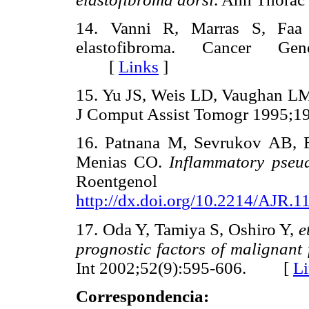
14. Vanni R, Marras S, Fa
elastofibroma. Cancer Gen
[
Links
]
15. Yu JS, Weis LD, Vaughan L
J Comput Assist Tomogr 1995
16. Patnana M, Sevrukov AB, 
Menias CO.
Inflammatory pseu
Roentgenol 201
http://dx.doi.org/10.2214/AJR.1
17. Oda Y, Tamiya S, Oshiro Y,
e
prognostic factors of malignant 
Int 2002;52(9):595-606. [
L
Correspondencia: