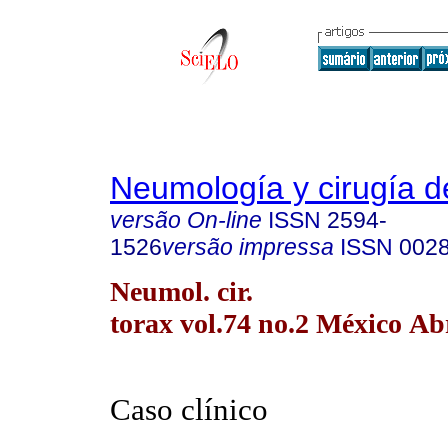
Neumología y cirugía d
versão On-line
ISSN
2594-
1526
versão impressa
ISSN
002
Neumol. cir.
torax vol.74 no.2 México Ab
Caso clínico