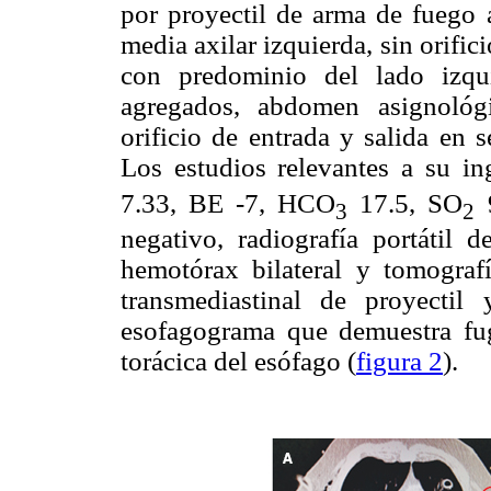
por proyectil de arma de fuego a
media axilar izquierda, sin orifici
con predominio del lado izqui
agregados, abdomen asignológi
orificio de entrada y salida en s
Los estudios relevantes a su i
7.33, BE -7, HCO
17.5, SO
9
3
2
negativo, radiografía portátil
hemotórax bilateral y tomograf
transmediastinal de proyectil
esofagograma que demuestra fug
torácica del esófago (
figura 2
).