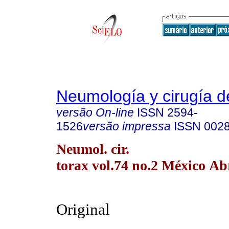
Neumología y cirugía d
versão On-line
ISSN
2594-
1526
versão impressa
ISSN
002
Neumol. cir.
torax vol.74 no.2 México Ab
Original