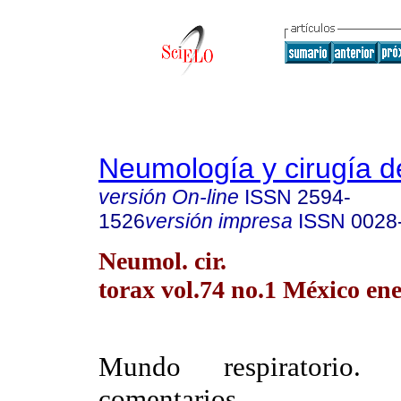
Neumología y cirugía d
versión On-line
ISSN
2594-
1526
versión impresa
ISSN
0028
Neumol. cir.
torax vol.74 no.1 México ene
Mundo respiratorio.
comentarios