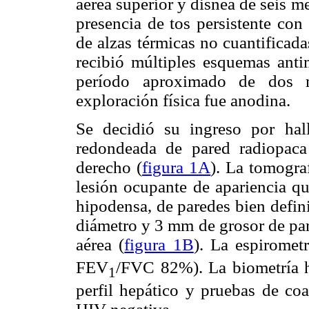
aérea superior y disnea de seis me
presencia de tos persistente con
de alzas térmicas no cuantificada
recibió múltiples esquemas anti
período aproximado de dos m
exploración física fue anodina.
Se decidió su ingreso por hall
redondeada de pared radiopaca
derecho (
figura 1A
). La tomogra
lesión ocupante de apariencia qu
hipodensa, de paredes bien defi
diámetro y 3 mm de grosor de par
aérea (
figura 1B
). La espiromet
FEV
/FVC 82%). La biometría he
1
perfil hepático y pruebas de coa