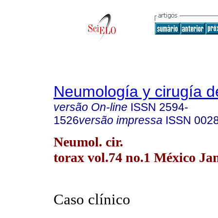
Neumología y cirugía d
versão On-line
ISSN
2594-
1526
versão impressa
ISSN
002
Neumol. cir.
torax vol.74 no.1 México Ja
Caso clínico