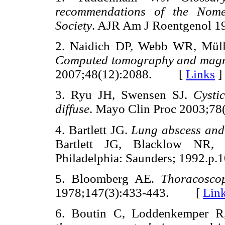
recommendations of the Nomen
Society
. AJR Am J Roentgenol
2. Naidich DP, Webb WR, Müll
Computed tomography and magnet
2007;48(12):2088. [
Links
]
3. Ryu JH, Swensen SJ.
Cysti
diffuse
. Mayo Clin Proc 2003;
4. Bartlett JG.
Lung abscess and
Bartlett JG, Blacklow NR, 
Philadelphia: Saunders; 1992
5. Bloomberg AE.
Thoracoscop
1978;147(3):433-443. [
Lin
6. Boutin C, Loddenkemper R