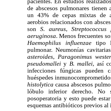
pacientes. En estudios realizado
de abscesos pulmonares tienen a
un 43% de cepas mixtas de ae
aerobios relacionados con absce
son
S. aureus
,
Streptococcus
aeruginosa
. Menos frecuentes so
Haemophilus influenzae
tipo 
pulmonar. Neumonías cavitari
asteroides
,
Paragonimus weste
pseudomallei
y
B. mallei,
así c
infecciones fúngicas pueden c
huéspedes inmunocomprometidos 
histolytica
causa abscesos pulmon
lóbulo inferior derecho. No
posoperatoria y esto puede estar
esquemas antibióticos previos al i