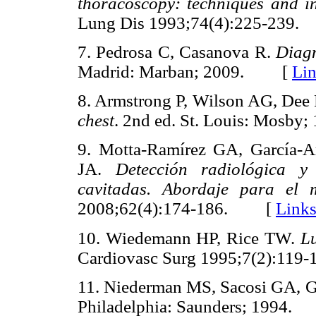
thoracoscopy: techniques and i
Lung Dis 1993;74(4):225-23
7. Pedrosa C, Casanova R.
Diag
Madrid: Marban; 2009. [
Li
8. Armstrong P, Wilson AG, Dee
chest
. 2nd ed. St. Louis: Mos
9. Motta-Ramírez GA, García-A
JA.
Detección radiológica 
cavitadas. Abordaje para el 
2008;62(4):174-186. [
Link
10. Wiedemann HP, Rice TW.
Lu
Cardiovasc Surg 1995;7(2):1
11. Niederman MS, Sacosi GA, Gl
Philadelphia: Saunders; 1994