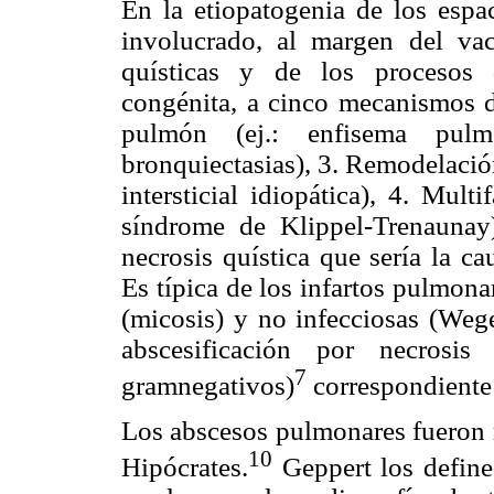
En la etiopatogenia de los esp
involucrado, al margen del vac
quísticas y de los procesos 
congénita, a cinco mecanismos di
pulmón (ej.: enfisema pulmo
bronquiectasias), 3. Remodelación
intersticial idiopática), 4. Multi
síndrome de Klippel-Trenaunay)
necrosis quística que sería la 
Es típica de los infartos pulmonar
(micosis) y no infecciosas (Wege
abscesificación por necrosis i
7
gramnegativos)
correspondiente 
Los abscesos pulmonares fueron r
10
Hipócrates.
Geppert los defin