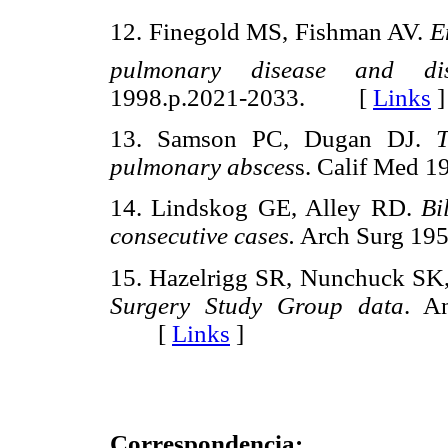
12. Finegold MS, Fishman AV.
E
pulmonary disease and dis
1998.p.2021-2033. [
Links
]
13. Samson PC, Dugan DJ.
pulmonary absces
s. Calif Med
14. Lindskog GE, Alley RD.
Bi
consecutive cases.
Arch Surg 1
15. Hazelrigg SR, Nunchuck SK,
Surgery Study Group data
. A
[
Links
]
Correspondencia: