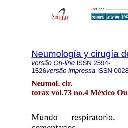
Neumología y cirugía d
versão On-line
ISSN
2594-
1526
versão impressa
ISSN
002
Neumol. cir.
torax vol.73 no.4 México Ou
Mundo respiratorio.
comentarios