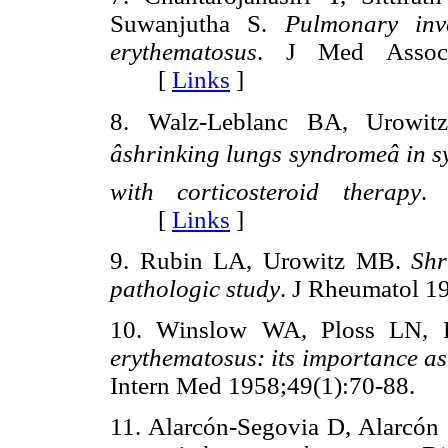
Suwanjutha S.
Pulmonary inv
erythematosus
. J Med Assoc 
[
Links
]
8. Walz-Leblanc BA, Urow
âshrinking lungs syndromeâ i
with corticosteroid therapy
. 
[
Links
]
9. Rubin LA, Urowitz MB.
Shr
pathologic study
. J Rheumatol
10. Winslow WA, Ploss LN,
erythematosus: its importance as
Intern Med 1958;49(1):70-88
11. Alarcón-Segovia D, Alarcó