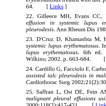
64. [
Links
]
22. Gilleece MH, Evans CC,
effusion in systemic lupus er
pleurodesis
. Ann Rheum Dis 1
23. D'Cruz D, Khamashta M,
systemic lupus erythematosus
. 
lupus erythematosus
. 6th ed. 
Wilkins; 2002. p. 663-684. 
24. Cardillo G, Facciolo F, Carb
assisted talc pleurodesis in mal
Cardiothorac Surg 2002;21(2
25. Saffran L, Ost DE, Fein A
malignant pleural effusions usi
2000;118(2):417-421. [
Lin