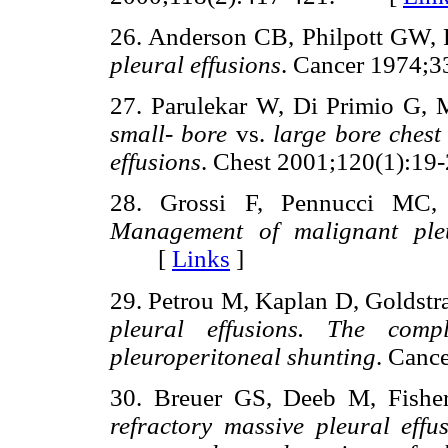
26. Anderson CB, Philpott GW,
pleural effusions
. Cancer 1974
27. Parulekar W, Di Primio G, 
small- bore
vs.
large bore chest
effusions
. Chest 2001;120(1):
28. Grossi F, Pennucci MC, 
Management of malignant pleu
[
Links
]
29. Petrou M, Kaplan D, Goldstr
pleural effusions. The comp
pleuroperitoneal shunting
. Can
30. Breuer GS, Deeb M, Fish
refractory massive pleural effu