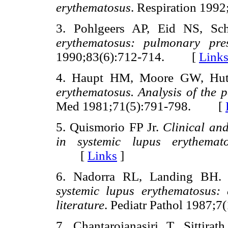
erythematosus
. Respiration 19
3. Pohlgeers AP, Eid NS, Sc
erythematosus: pulmonary pre
1990;83(6):712-714. [
Link
4. Haupt HM, Moore GW, Hut
erythematosus. Analysis of the 
Med 1981;71(5):791-798. [
5. Quismorio FP Jr.
Clinical and
in systemic lupus erythemat
[
Links
]
6. Nadorra RL, Landing BH
systemic lupus erythematosus:
literature
. Pediatr Pathol 1987
7. Chantarojanasiri T, Sittira