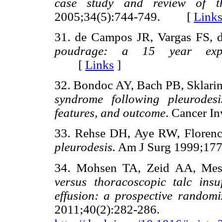
case study and review of th
2005;34(5):744-749. [
Link
31. de Campos JR, Vargas FS,
poudrage: a 15 year expe
[
Links
]
32. Bondoc AY, Bach PB, Sklarin
syndrome following pleurodesis
features, and outcome
. Cancer 
33. Rehse DH, Aye RW, Flore
pleurodesis.
Am J Surg 1999;1
34. Mohsen TA, Zeid AA, Me
versus thoracoscopic talc insu
effusion: a prospective randomi
2011;40(2):282-286.