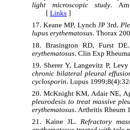
light microscopic study
. Am 
[
Links
]
17. Keane MP, Lynch JP 3rd.
Ple
lupus erythematosus
. Thorax 2
18. Brasington RD, Furst D
erythematosus
. Clin Exp Rheu
19. Sherer Y, Langevitz P, Levy
chronic bilateral pleural effus
cyclosporin
. Lupus 1999;8(4)
20. McKnight KM, Adair NE, A
pleurodesis to treat massive ple
erythematosus
. Arthritis Rheu
21. Kaine JL.
Refractory mass
erythematosus treated with talc