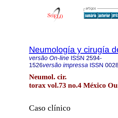
Neumología y cirugía d
versão On-line
ISSN
2594-
1526
versão impressa
ISSN
002
Neumol. cir.
torax vol.73 no.4 México Ou
Caso clínico