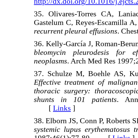
http://dx.doi.org/10.1016/j.ejcts
35. Olivares-Torres CA, Lani
Gastelum C, Reyes-Escamilla A
recurrent pleural effusions
. Che
36. Kelly-García J, Roman-Berum
bleomycin pleurodesis for ef
neoplasms
. Arch Med Res 199
37. Schulze M, Boehle AS, K
Effective treatment of malignan
thoracic surgery: thoracoscopi
shunts in 101 patients
. Ann
[
Links
]
38. Elborn JS, Conn P, Roberts 
systemic lupus erythematosus t
1987;46(1):77-80. [
Links
]