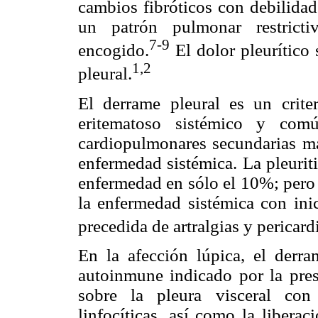
cambios fibróticos con debilida
un patrón pulmonar restric
7-9
encogido.
El dolor pleurítico
1,2
pleural.
El derrame pleural es un crite
eritematoso sistémico y comú
cardiopulmonares secundarias más
enfermedad sistémica. La pleuriti
enfermedad en sólo el 10%; pero 
la enfermedad sistémica con inic
precedida de artralgias y pericardi
En la afección lúpica, el derra
autoinmune indicado por la pre
sobre la pleura visceral con 
linfocíticas, así como la liber