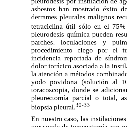
pleurodesis por instilación de ag
asbestos han mostrado éxito d
derrames pleurales malignos recu
tetraciclina útil sólo en el 75%
pleurodesis química pueden resu
parches, loculaciones y pul
procedimiento ciego por el t
incidencia reportada de síndrome
dolor torácico asociada a la insti
la atención a métodos combinados
yodo povidona (solución al 10
toracoscopia, donde se adicionan
pleurectomía parcial o total, a
30-33
biopsia pleural.
En nuestro caso, las instilacione
por sonda de toracostomía son po