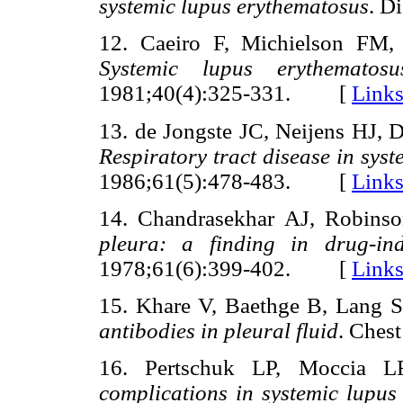
systemic lupus erythematosus
. D
12. Caeiro F, Michielson FM,
Systemic lupus erythematos
1981;40(4):325-331. [
Link
13. de Jongste JC, Neijens HJ, 
Respiratory tract disease in sys
1986;61(5):478-483. [
Link
14. Chandrasekhar AJ, Robinso
pleura: a finding in drug-in
1978;61(6):399-402. [
Link
15. Khare V, Baethge B, Lang 
antibodies in pleural fluid
. Che
16. Pertschuk LP, Moccia 
complications in systemic lupu