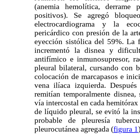
(anemia hemolítica, derrame pl
positivos). Se agregó bloqu
electrocardiograma y la eco
pericárdico con presión de la a
eyección sistólica del 59%. La f
incrementó la disnea y dificult
antifímico e inmunosupresor, r
pleural bilateral, cursando con 
colocación de marcapasos e inici
vena ilíaca izquierda. Después
remitían temporalmente disnea, s
vía intercostal en cada hemitórax
de líquido pleural, se evitó la i
probable de pleuresía tuberc
pleurocutánea agregada (
figura 1