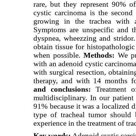
rare, but they represent 90% of
cystic carcinoma is the second
growing in the trachea with 
Symptoms are unspecific and th
dyspnea, wheezzing and stridor.
obtain tissue for histopathologic
when possible.
Methods:
We pre
with an adenoid cystic carcinoma 
with surgical resection, obtaini
therapy, and with 14 months f
and conclusions:
Treatment of
multidisciplinary. In our patient
91% because it was a localized d
type of tracheal tumor should b
experience in the treatment of tra
Key words:
Adenoid cystic carci