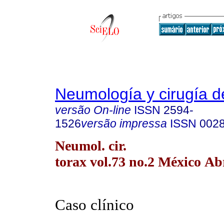
Neumología y cirugía d
versão On-line
ISSN
2594-
1526
versão impressa
ISSN
002
Neumol. cir.
torax vol.73 no.2 México Ab
Caso clínico