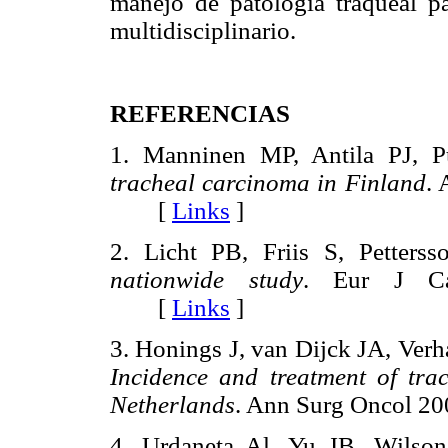
manejo de patología traqueal p
multidisciplinario.
REFERENCIAS
1. Manninen MP, Antila PJ, 
tracheal carcinoma in Finland
. 
[
Links
]
2. Licht PB, Friis S, Petters
nationwide study
. Eur J Car
[
Links
]
3. Honings J, van Dijck JA, Ver
Incidence and treatment of tra
Netherlands
. Ann Surg Oncol 
4. Urdaneta Al, Yu JB, Wils