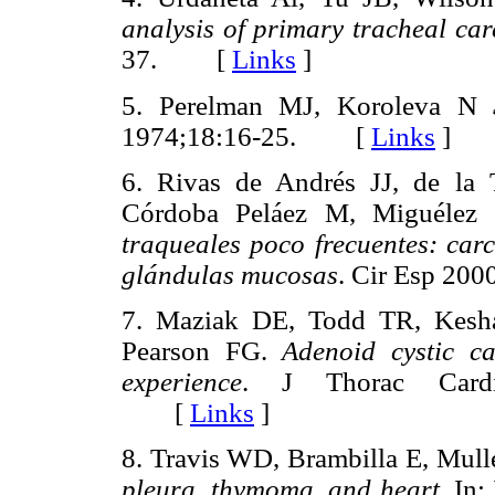
analysis of primary tracheal ca
37. [
Links
]
5. Perelman MJ, Koroleva N
1974;18:16-25. [
Links
]
6. Rivas de Andrés JJ, de la
Córdoba Peláez M, Miguélez
traqueales poco frecuentes: ca
glándulas mucosas
. Cir Esp 2
7. Maziak DE, Todd TR, Kesha
Pearson FG.
Adenoid cystic ca
experience
. J Thorac Cardio
[
Links
]
8. Travis WD, Brambilla E, Mul
pleura, thymoma, and heart
. In