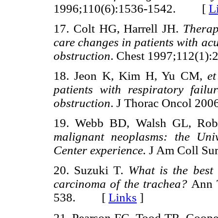
1996;110(6):1536-1542. [
L
17. Colt HG, Harrell JH.
Therap
care changes in patients with acu
obstruction
. Chest 1997;112(
18. Jeon K, Kim H, Yu CM,
et
patients with respiratory fail
obstruction
. J Thorac Oncol 2
19. Webb BD, Walsh GL, Rob
malignant neoplasms: the Uni
Center experience.
J Am Coll S
20. Suzuki T
. What is the best
carcinoma of the trachea?
Ann T
538. [
Links
]
21. Pearson FG, Tood TR, Coope