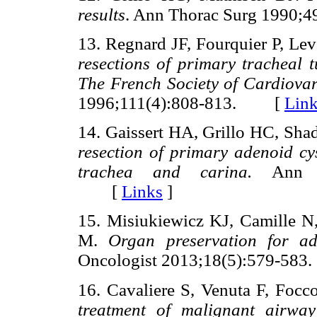
results
. Ann Thorac Surg 1990
13. Regnard JF, Fourquier P, Lev
resections of primary tracheal t
The French Society of Cardiovar
1996;111(4):808-813. [
Lin
14. Gaissert HA, Grillo HC, S
resection of primary adenoid cy
trachea and carina.
Ann Th
[
Links
]
15. Misiukiewicz KJ, Camille N
M.
Organ preservation for ad
Oncologist 2013;18(5):579-5
16. Cavaliere S, Venuta F, Focco
treatment of malignant airway 