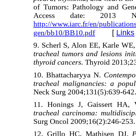
of Tumors: Pathology and Gene
Access date: 2013 No
http://www.iarc.fr/en/publication
[
Links
gen/bb10/BB10.pdf
9. Scherl S, Alon EE, Karle WE
tracheal tumors and lesions init
thyroid cancers.
Thyroid 2013;
10. Bhattacharyya N.
Contempor
tracheal malignancies: a popul
Neck Surg 2004;131(5):639-
11. Honings J, Gaissert HA,
tracheal carcinoma: multidiscip
Surg Oncol 2009;16(2):246-
12. Grillo HC, Mathisen DJ.
P