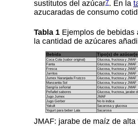
7
sustitutos del azúcar
. En la
t
azucaradas de consumo cotidi
Tabla 1
Ejemplos de bebidas 
la cantidad de azúcares añad
Bebida
Tipo(s) de azúcar(e
Coca Cola (sabor original)
Glucosa, fructosa y JMAF
Fanta
Glucosa, fructosa y JMAF
Fresca
Glucosa, fructosa y JMAF
Jarritos
Glucosa, fructosa y JMAF
Jumex Naranjada Frutzzo
Glucosa, fructosa y JMAF
Manzanita Sol
Glucosa, fructosa y JMAF
Sangría señorial
Glucosa, fructosa y JMAF
Peñafiel sabores
Glucosa, fructosa, jarabe
Jugo Jumex
JMAF
Jugo Gerber
No lo indica
Yakult
Sacarosa y glucosa
Yogurt para beber Lala
Sacarosa
JMAF: jarabe de maíz de alta 