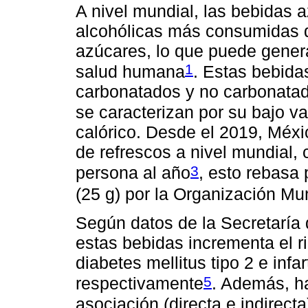
A nivel mundial, las bebidas 
alcohólicas más consumidas d
azúcares, lo que puede genera
1
salud humana
. Estas bebida
carbonatados y no carbonatado
se caracterizan por su bajo val
calórico. Desde el 2019, Méx
de refrescos a nivel mundial, 
3
persona al año
, esto rebasa
(25 g) por la Organización Mu
Según datos de la Secretaría
estas bebidas incrementa el r
diabetes mellitus tipo 2 e inf
5
respectivamente
. Además, h
asociación (directa e indirec