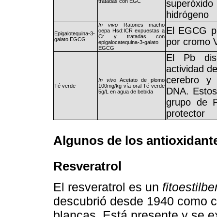
tratadas con EGC
superóxi
hidrógeno
In vivo
Ratones macho
El EGCG pr
cepa Hsd:ICR expuestas a
Epigalotequina-3-
Cr y tratadas con
galato EGCG
por cromo 
epigalocatequina-3-galato
EGCG
El Pb dis
actividad d
cerebro y
In vivo
Acetato de plomo
Té verde
100mg/kg vía oral Té verde
DNA. Estos
5g/L en agua de bebida
grupo de P
protector
Algunos de los antioxidan
Resveratrol
El resveratrol es un
fitoestilb
descubrió desde 1940 como c
blancas. Está presente y se 