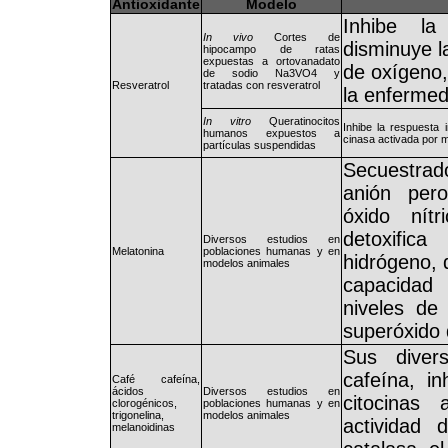
Antioxidante
Modelo
Inhibe la
In vivo
Cortes de
disminuye l
hipocampo de ratas
expuestas a ortovanadato
de oxígeno
de sodio Na3VO4 y
Resveratrol
tratadas con resveratrol
la enferme
In vitro
Queratinocitos
Inhibe la respuesta i
humanos expuestos a
cinasa activada por 
partículas suspendidas
Secuestrado
anión pero
óxido nítr
detoxific
Diversos estudios en
Melatonina
poblaciones humanas y en
hidrógeno, d
modelos animales
capacidad 
niveles de 
superóxido
Sus diver
cafeína, i
Café cafeína,
ácidos
Diversos estudios en
citocinas 
clorogénicos,
poblaciones humanas y en
trigonelina,
modelos animales
actividad 
melanoidinas