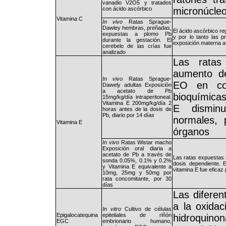
vanadio V2O5 y tratados
con ácido ascórbico
micronúcle
Vitamina C
In vivo
Ratas Sprague-
Dawley hembras, preñadas,
El ácido ascórbico re
expuestas a plomo Pb
y por lo tanto las p
durante la gestación. El
exposición materna a
cerebelo de las crías fue
analizado
Las ratas
aumento de
In vivo
Ratas Sprague-
EO en cor
Dawely adultas Exposición
a acetato de Pb
bioquímica
15mg/kg/día intraperitoneal.
Vitamina E 200mg/kg/día 2
E disminu
horas antes de la dosis de
Pb, diario por 14 días
normales, 
Vitamina E
órganos
In vivo
Ratas Wistar macho
Exposición oral diaria a
acetato de Pb a través de
Las ratas expuestas 
sonda 0.05%, 0.1% y 0.2%
dosis dependiente. E
y Vitamina E equivalente a
vitamina E fue eficaz 
10mg, 25mg y 50mg por
rata concomitante, por 30
días
Las difere
a la oxidac
In vitro
Cultivo de células
Epigalocatequina
epiteliales de riñón
hidroquin
EGC
embrionario humano,