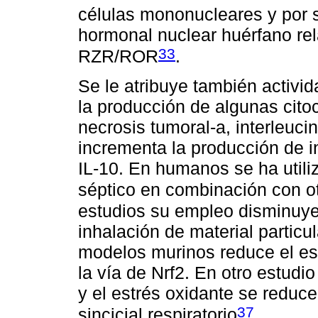
células mononucleares y por su
hormonal nuclear huérfano rel
33
RZR/ROR
.
Se le atribuye también activi
la producción de algunas cito
necrosis tumoral-a, interleuci
incrementa la producción de i
IL-10. En humanos se ha utili
séptico en combinación con ot
estudios su empleo disminuye 
inhalación de material partic
modelos murinos reduce el estr
la vía de Nrf2. En otro estudi
y el estrés oxidante se reduce
37
sincicial respiratorio
.