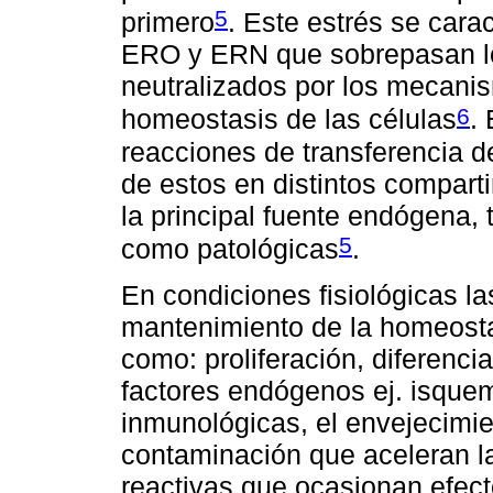
5
primero
. Este estrés se cara
ERO y ERN que sobrepasan lo
neutralizados por los mecanis
6
homeostasis de las células
.
reacciones de transferencia d
de estos en distintos comparti
la principal fuente endógena, 
5
como patológicas
.
En condiciones fisiológicas la
mantenimiento de la homeostas
como: proliferación, diferenci
factores endógenos ej. isquem
inmunológicas, el envejecimien
contaminación que aceleran l
reactivas que ocasionan efecto