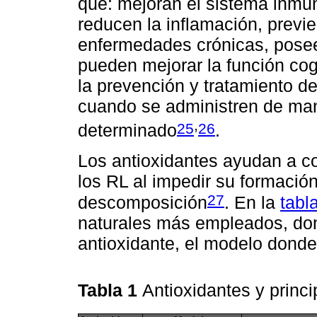
que: mejoran el sistema inmun
reducen la inflamación, previe
enfermedades crónicas, posee
pueden mejorar la función cogn
la prevención y tratamiento d
cuando se administren de ma
,
25
26
determinado
.
Los antioxidantes ayudan a co
los RL al impedir su formación
27
descomposición
. En la
tabl
naturales más empleados, don
antioxidante, el modelo donde 
Tabla 1
Antioxidantes y princ