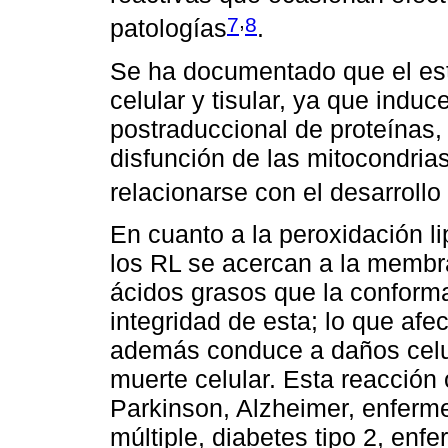
,
7
8
patologías
.
Se ha documentado que el est
celular y tisular, ya que indu
postraduccional de proteínas, 
disfunción de las mitocondri
relacionarse con el desarrollo
En cuanto a la peroxidación l
los RL se acercan a la membra
ácidos grasos que la conforma
integridad de esta; lo que afec
además conduce a daños celul
muerte celular. Esta reacció
Parkinson, Alzheimer, enferm
múltiple, diabetes tipo 2, en