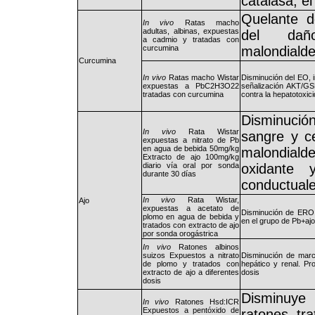
catalasa, el
Quelante d
In vivo
Ratas macho
adultas, albinas, expuestas
del dañ
a cadmio y tratadas con
curcumina
malondialde
Curcumina
In vivo
Ratas macho Wistar
Disminución del EO, i
expuestas a PbC2H3O22
señalización AKT/GS
tratadas con curcumina
contra la hepatotoxic
Disminución
In vivo
Rata Wistar
sangre y c
expuestas a nitrato de Pb
en agua de bebida 50mg/kg
malondia
Extracto de ajo 100mg/kg
diario vía oral por sonda
oxidante 
durante 30 días
conductuale
In vivo
Rata Wistar,
Ajo
expuestas a acetato de
Disminución de ERO y
plomo en agua de bebida y
en el grupo de Pb+ajo
tratados con extracto de ajo
por sonda orogástrica
In vivo
Ratones albinos
suizos Expuestos a nitrato
Disminución de mar
de plomo y tratados con
hepático y renal. Pr
extracto de ajo a diferentes
dosis
dosis
Disminuye
In vivo
Ratones Hsd:ICR
Expuestos a pentóxido de
ratones tr