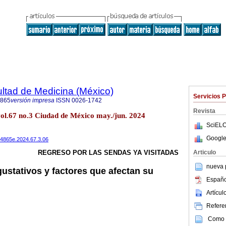
ultad de Medicina (México)
Servicios 
4865
versión impresa
ISSN
0026-1742
Revista
vol.67 no.3 Ciudad de México may./jun. 2024
SciELO
Google
484865e.2024.67.3.06
Articulo
REGRESO POR LAS SENDAS YA VISITADAS
nueva p
ustativos y factores que afectan su
Españo
Artícu
Referen
Como c