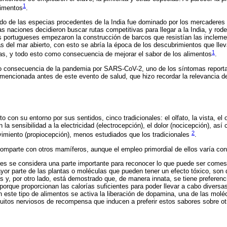
1
limentos
.
ado de las especias procedentes de la India fue dominado por los mercadere
s naciones decidieron buscar rutas competitivas para llegar a la India, y rode
los portugueses empezaron la construcción de barcos que resistían las incleme
as del mar abierto, con esto se abría la época de los descubrimientos que lle
1
as, y todo esto como consecuencia de mejorar el sabor de los alimentos
.
 consecuencia de la pandemia por SARS-CoV-2, uno de los síntomas reportad
 mencionada antes de este evento de salud, que hizo recordar la relevancia d
 con su entorno por sus sentidos, cinco tradicionales: el olfato, la vista, el o
la sensibilidad a la electricidad (electrocepción), el dolor (nocicepción), así
2
vimiento (propiocepción), menos estudiados que los tradicionales
.
omparte con otros mamíferos, aunque el empleo primordial de ellos varía con
es se considera una parte importante para reconocer lo que puede ser comest
yor parte de las plantas o moléculas que pueden tener un efecto tóxico, son
 y, por otro lado, está demostrado que, de manera innata, se tiene preferenc
 porque proporcionan las calorías suficientes para poder llevar a cabo diversa
n este tipo de alimentos se activa la liberación de dopamina, una de las molé
cuitos nerviosos de recompensa que inducen a preferir estos sabores sobre ot