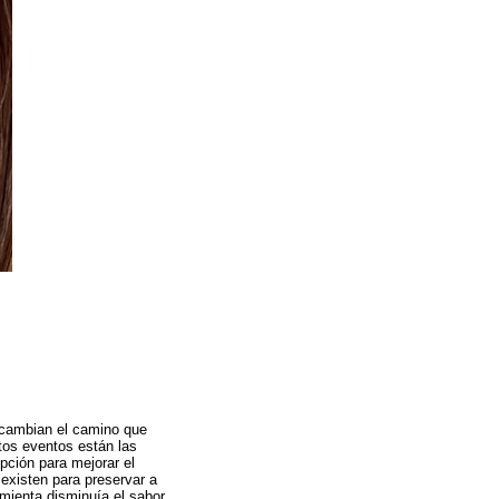
 cambian el camino que
tos eventos están las
ción para mejorar el
existen para preservar a
imienta disminuía el sabor