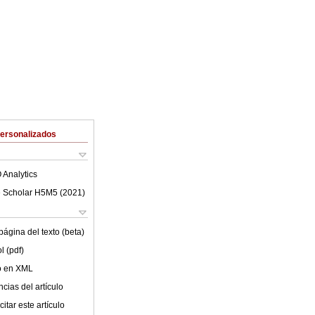
Personalizados
 Analytics
 Scholar H5M5 (
2021
)
ágina del texto (beta)
l (pdf)
lo en XML
cias del artículo
itar este artículo