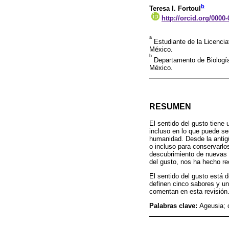
b
Teresa I. Fortoul
http://orcid.org/0000
a
Estudiante de la Licenci
México.
b
Departamento de Biología
México.
RESUMEN
El sentido del gusto tiene 
incluso en lo que puede ser
humanidad. Desde la antig
o incluso para conservarlo
descubrimiento de nuevas t
del gusto, nos ha hecho re
El sentido del gusto está 
definen cinco sabores y un
comentan en esta revisión
Palabras clave:
Ageusia; 