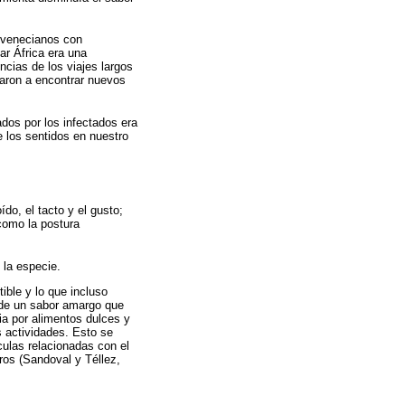
s venecianos con
ar África era una
ncias de los viajes largos
varon a encontrar nuevos
os por los infectados era
e los sentidos en nuestro
ído, el tacto y el gusto;
 como la postura
 la especie.
ible y lo que incluso
 de un sabor amargo que
ia por alimentos dulces y
s actividades. Esto se
culas relacionadas con el
ros (Sandoval y Téllez,