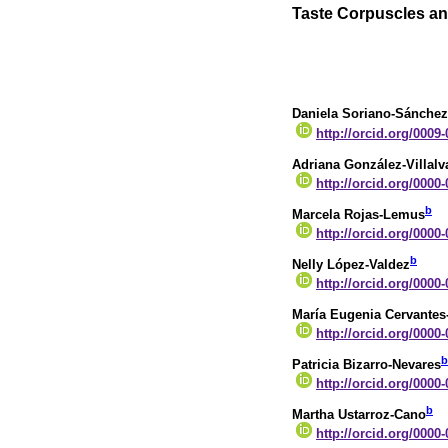
Taste Corpuscles and
Daniela Soriano-Sánchez
http://orcid.org/0009
Adriana González-Villalv
http://orcid.org/0000
b
Marcela Rojas-Lemus
http://orcid.org/0000
b
Nelly López-Valdez
http://orcid.org/0000
María Eugenia Cervantes
http://orcid.org/0000
b
Patricia Bizarro-Nevares
http://orcid.org/0000
b
Martha Ustarroz-Cano
http://orcid.org/0000