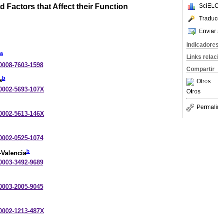
 Factors that Affect their Function
SciELO
Traduc
Enviar 
Indicadore
a
Links rela
-0008-7603-1598
Compartir
b
a
Otros
-0002-5693-107X
Otros
Permali
-0002-5613-146X
-0002-0525-1074
b
-Valencia
-0003-3492-9689
-0003-2005-9045
-0002-1213-487X