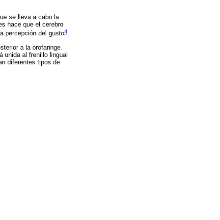
ue se lleva a cabo la
es hace que el cerebro
4
 la percepción del gusto
.
terior a la orofaringe.
unida al frenillo lingual
an diferentes tipos de