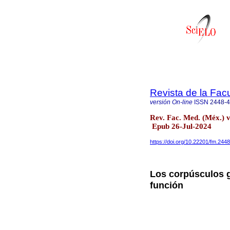
Revista de la Fac
versión On-line
ISSN
2448-
Rev. Fac. Med. (Méx.) 
Epub 26-Jul-2024
https://doi.org/10.22201/fm.24
Los corpúsculos g
función