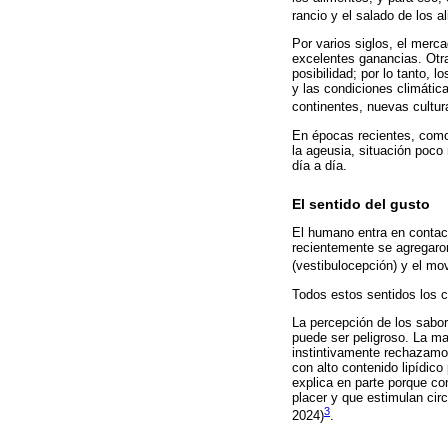
rancio y el salado de los a
Por varios siglos, el merc
excelentes ganancias. Otra
posibilidad; por lo tanto, 
y las condiciones climátic
continentes, nuevas cultur
En épocas recientes, como
la ageusia, situación poco
día a día.
El sentido del gusto
El humano entra en contacto
recientemente se agregaron 
(vestibulocepción) y el mo
Todos estos sentidos los c
La percepción de los sabor
puede ser peligroso. La ma
instintivamente rechazamos
con alto contenido lipídico
explica en parte porque co
placer y que estimulan cir
3
2024)
.