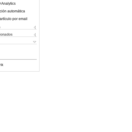
 Analytics
ción automática
artículo por email
s
cionados
nk