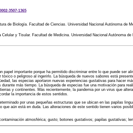
-0002-3507-1365
atura de Biología. Facultad de Ciencias. Universidad Nacional Autónoma de M
 Celular y Tisular. Facultad de Medicina. Universidad Nacional Autónoma de
un papel importante porque ha permitido discriminar entre lo que puede ser ali
 tóxico o peligroso al ingerirlo. La búsqueda de nuevos sabores está presente 
üedad, las especias aportaron nuevas experiencias gustativas para hacer más
s durante más tiempo. La búsqueda de especias fue una motivación para realiz
ierras y continentes. Más recientemente, la pandemia por un virus que altera 
cordar la importancia de estos sentidos.
determinado por unas pequeñas estructuras que se ubican en las papilas lingu
o que aún está en duda. Las alteraciones de este sentido tienen varios posib
.
contaminación atmosférica; gusto; botones gustativos; papilas gustativas; le