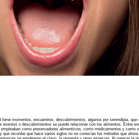
ad tiene momentos, encuentros, descubrimientos, algunos por serendipia, que
s eventos o descubrimientos se puede relacionar con los alimentos. Entre es
se empleaban como preservadores alimenticios, como medicamentos y como op
y que recordar que hace varios siglos no se conocían los métodos que ahora 
 entonces se emplearon el clavo, la pimienta y otras especias. Al parecer la p