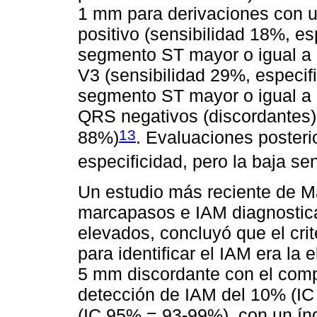
1 mm para derivaciones con
positivo (sensibilidad 18%, es
segmento ST mayor o igual a 
V3 (sensibilidad 29%, especif
segmento ST mayor o igual a
QRS negativos (discordantes) 
13
88%)
. Evaluaciones posteri
especificidad, pero la baja sen
Un estudio más reciente de Ma
marcapasos e IAM diagnostic
elevados, concluyó que el cri
para identificar el IAM era l
5 mm discordante con el comp
detección de IAM del 10% (IC
(IC 95% = 93-99%), con un índ