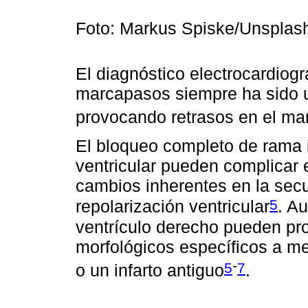
Foto: Markus Spiske/Unspla
El diagnóstico electrocardiogr
marcapasos siempre ha sido un
provocando retrasos en el ma
El bloqueo completo de rama i
ventricular pueden complicar 
cambios inherentes en la sec
5
repolarización ventricular
. A
ventrículo derecho pueden pr
morfológicos específicos a m
-
5
7
o un infarto antiguo
.