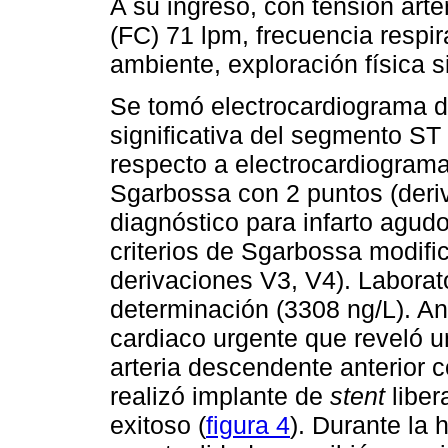
A su ingreso, con tensión arte
(FC) 71 lpm, frecuencia respir
ambiente, exploración física s
Se tomó electrocardiograma d
significativa del segmento ST 
respecto a electrocardiograma
Sgarbossa con 2 puntos (deri
diagnóstico para infarto agud
criterios de Sgarbossa modif
derivaciones V3, V4). Laborat
determinación (3308 ng/L). An
cardiaco urgente que reveló u
arteria descendente anterior
realizó implante de
stent
liber
exitoso (
figura 4
). Durante la 