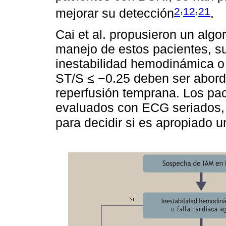
,
,
2
12
21
mejorar su detección
.
Cai et al. propusieron un algor
manejo de estos pacientes, s
inestabilidad hemodinámica o
ST/S ≤ −0.25 deben ser abord
reperfusión temprana. Los pac
evaluados con ECG seriados,
para decidir si es apropiado 