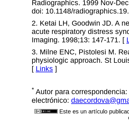
Radiographics. 1999 Nov-Dec;
doi: 10.1148/radiographics.1
2. Ketai LH, Goodwin JD. A 
acute respiratory distress syn
Imaging. 1998;13: 147-171. [
3. Milne ENC, Pistolesi M. Re
physiologic approach. St Lou
[
Links
]
*
Autor para correspondencia:
electrónico:
daecordova@gma
Este es un artículo publica