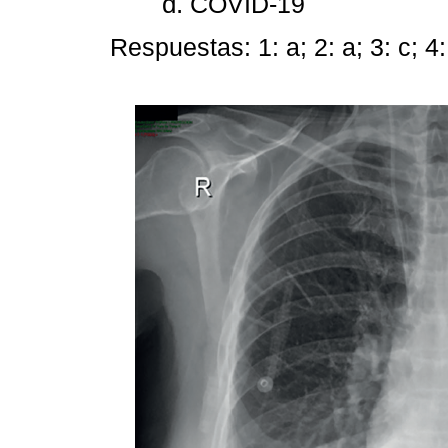
COVID-19
Respuestas: 1: a; 2: a; 3: c; 4: