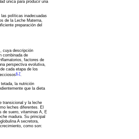
dad única para producir una
 las políticas inadecuadas
eos de la Leche Materna,
uficiente preparación del
, cuya descripción
ión combinada de
nflamatorios, factores de
una perspectiva evolutiva,
 de cada etapa de los
6
,
7
fecciosos
.
tetada, la nutrición
ndientemente que la dieta
 transicional y la leche
mo leches diferentes. El
s de suero, vitaminas A, E
eche madura. Su principal
lobulina A secretora,
 crecimiento, como son: