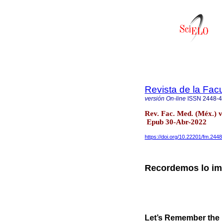
Revista de la Fac
versión On-line
ISSN
2448-
Rev. Fac. Med. (Méx.) 
Epub 30-Abr-2022
https://doi.org/10.22201/fm.24
Recordemos lo imp
Let’s Remember the 