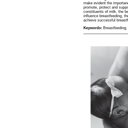
make evident the importance
promote, protect and suppo
constituents of milk, the b
influence breastfeeding, t
achieve successful breastf
Keywords:
Breastfeeding; 