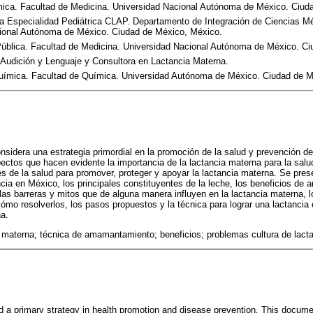
ca. Facultad de Medicina. Universidad Nacional Autónoma de México. Ciud
ta Especialidad Pediátrica CLAP. Departamento de Integración de Ciencias M
ional Autónoma de México. Ciudad de México, México.
blica. Facultad de Medicina. Universidad Nacional Autónoma de México. Ci
 Audición y Lenguaje y Consultora en Lactancia Materna.
ímica. Facultad de Química. Universidad Autónoma de México. Ciudad de M
nsidera una estrategia primordial en la promoción de la salud y prevención d
tos que hacen evidente la importancia de la lactancia materna para la salud
les de la salud para promover, proteger y apoyar la lactancia materna. Se pr
cia en México, los principales constituyentes de la leche, los beneficios de 
as barreras y mitos que de alguna manera influyen en la lactancia materna, l
cómo resolverlos, los pasos propuestos y la técnica para lograr una lactancia
na.
 materna; técnica de amamantamiento; beneficios; problemas cultura de lact
d a primary strategy in health promotion and disease prevention. This docum