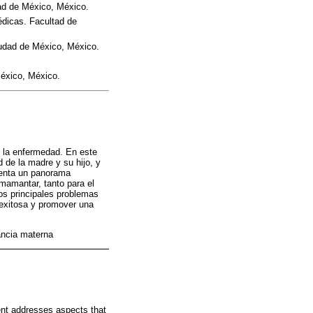
ad de México, México.
édicas. Facultad de
udad de México, México.
éxico, México.
e la enfermedad. En este
 de la madre y su hijo, y
esenta un panorama
amamantar, tanto para el
os principales problemas
 exitosa y promover una
ancia materna
ent addresses aspects that