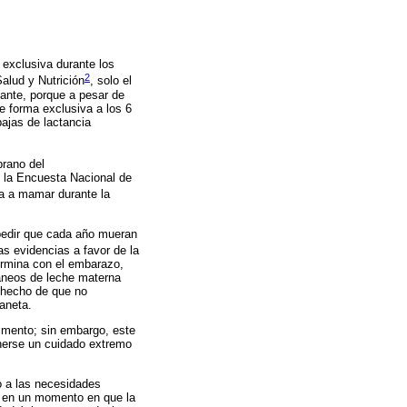
exclusiva durante los
2
alud y Nutrición
, solo el
ante, porque a pesar de
 forma exclusiva a los 6
ajas de lactancia
prano del
n la Encuesta Nacional de
a a mamar durante la
mpedir que cada año mueran
as evidencias a favor de la
termina con el embarazo,
dáneos de leche materna
l hecho de que no
laneta.
limento; sin embargo, este
tenerse un cuidado extremo
o a las necesidades
a en un momento en que la