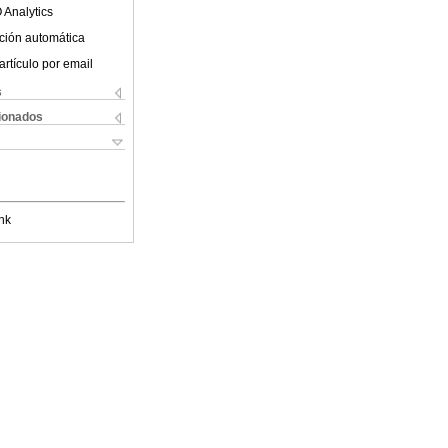
 Analytics
ción automática
artículo por email
s
cionados
nk