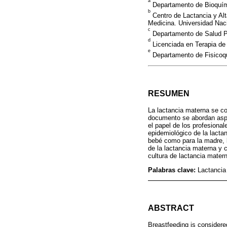
a
Departamento de Bioquími
b
Centro de Lactancia y Al
Medicina. Universidad Nac
c
Departamento de Salud Pú
d
Licenciada en Terapia de
e
Departamento de Fisicoqu
RESUMEN
La lactancia materna se co
documento se abordan aspec
el papel de los profesiona
epidemiológico de la lactan
bebé como para la madre, l
de la lactancia materna y 
cultura de lactancia mater
Palabras clave:
Lactancia
ABSTRACT
Breastfeeding is considere