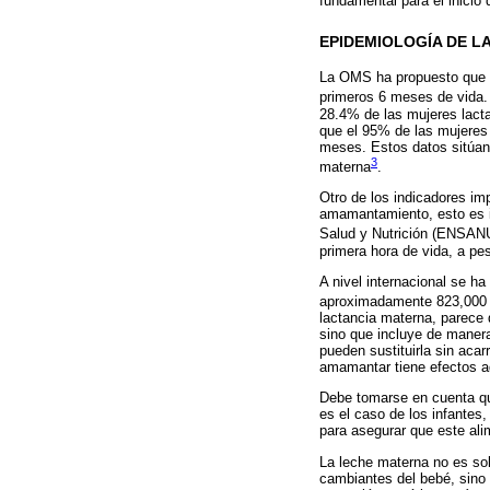
fundamental para el inicio 
EPIDEMIOLOGÍA DE L
La OMS ha propuesto que 
primeros 6 meses de vida. 
28.4% de las mujeres lact
que el 95% de las mujeres
meses. Estos datos sitúan
3
materna
.
Otro de los indicadores im
amamantamiento, esto es in
Salud y Nutrición (ENSAN
primera hora de vida, a p
A nivel internacional se h
aproximadamente 823,000 
lactancia materna, parece 
sino que incluye de maner
pueden sustituirla sin acar
amamantar tiene efectos ad
Debe tomarse en cuenta que
es el caso de los infantes,
para asegurar que este ali
La leche materna no es sol
cambiantes del bebé, sino