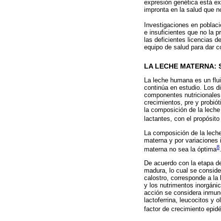
expresión genética está ex
impronta en la salud que n
Investigaciones en poblac
e insuficientes que no la 
las deficientes licencias d
equipo de salud para dar c
LA LECHE MATERNA: 
La leche humana es un flu
continúa en estudio. Los d
componentes nutricionales y
crecimientos, pre y probiót
la composición de la leche
lactantes, con el propósit
La composición de la leche 
materna y por variaciones 
8
materna no sea la óptima
De acuerdo con la etapa de 
madura, lo cual se conside
calostro, corresponde a la
y los nutrimentos inorgáni
acción se considera inmun
lactoferrina, leucocitos y
factor de crecimiento epid