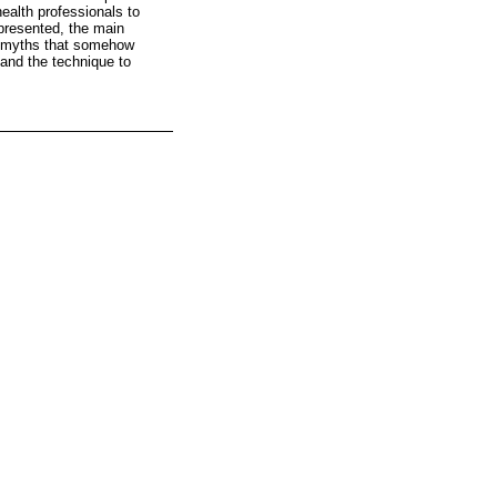
health professionals to
presented, the main
and myths that somehow
and the technique to