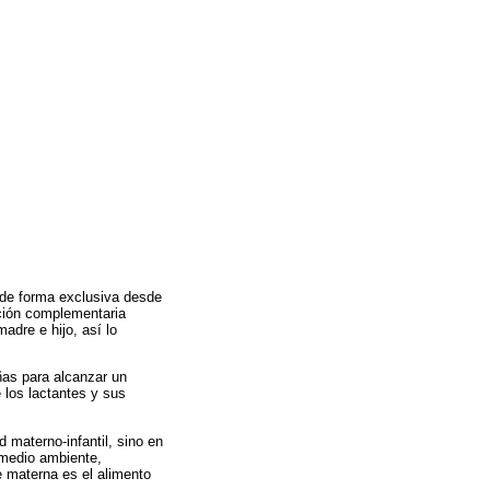
 de forma exclusiva desde
ación complementaria
dre e hijo, así lo
ñas para alcanzar un
 los lactantes y sus
d materno-infantil, sino en
l medio ambiente,
e materna es el alimento