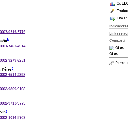
SciELO
Traduc
Enviar 
Indicadore
-0003-0319-3779
Links rela
b
taño
Compartir
-0001-7462-4914
Otros
Otros
-0002-9279-6231
Permali
c
u Pérez
-0002-6514-2398
-0002-9869-9168
-0002-9713-9775
c
avín
-0002-1014-8709