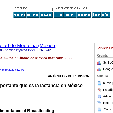
ultad de Medicina (México)
Servicios 
4865
versión impresa
ISSN
0026-1742
Revista
vol.65 no.2 Ciudad de México mar./abr. 2022
SciELO
Google
484865e.2022.65.2.02
Articulo
ARTÍCULOS DE REVISIÓN
nueva p
ortante que es la lactancia en México
Españo
Artícu
Referen
Como c
Importance of Breastfeeding