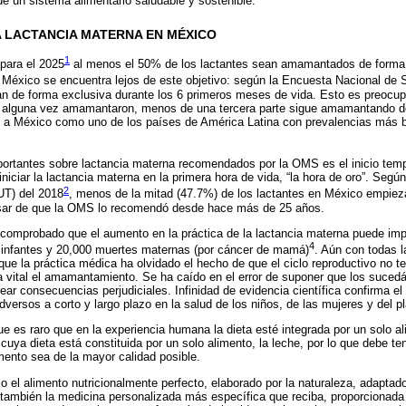
de un sistema alimentario saludable y sostenible.
A LACTANCIA MATERNA EN MÉXICO
1
para el 2025
al menos el 50% de los lactantes sean amamantados de forma 
México se encuentra lejos de este objetivo: según la Encuesta Nacional de S
an de forma exclusiva durante los 6 primeros meses de vida. Esto es preocup
 alguna vez amamantaron, menos de una tercera parte sigue amamantando de
 a México como uno de los países de América Latina con prevalencias más b
portantes sobre lactancia materna recomendados por la OMS es el inicio tem
iciar la lactancia materna en la primera hora de vida, “la hora de oro”. Segú
2
UT) del 2018
, menos de la mitad (47.7%) de los lactantes en México empiez
esar de que la OMS lo recomendó desde hace más de 25 años.
a comprobado que el aumento en la práctica de la lactancia materna puede i
4
infantes y 20,000 muertes maternas (por cáncer de mamá)
. Aún con todas l
que la práctica médica ha olvidado el hecho de que el ciclo reproductivo no 
a vital el amamantamiento. Se ha caído en el error de suponer que los suce
rear consecuencias perjudiciales. Infinidad de evidencia científica confirma e
versos a corto y largo plazo en la salud de los niños, de las mujeres y del p
 es raro que en la experiencia humana la dieta esté integrada por un solo a
 cuya dieta está constituida por un solo alimento, la leche, por lo que debe 
mento sea de la mayor calidad posible.
o el alimento nutricionalmente perfecto, elaborado por la naturaleza, adaptad
 también la medicina personalizada más específica que reciba, proporcionad