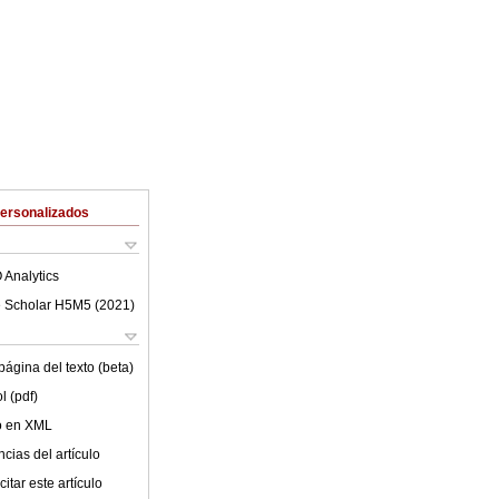
Personalizados
 Analytics
 Scholar H5M5 (
2021
)
ágina del texto (beta)
l (pdf)
lo en XML
cias del artículo
itar este artículo