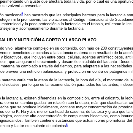
perimentando un ajuste que afectará toda la vida, por lo cual es una oportuni
o se volverá a presentar.
5
ión mexicana
han mostrado que las principales barreras para la lactancia son
protegen ni la promueven, las violaciones al Código Internacional de Sucedán
e maternidad y la poca protección a la lactancia en el trabajo, así como la ins
onsejería y acompañamiento durante la lactancia.
SALUD Y NUTRICIÓN A CORTO Y LARGO PLAZO
ido vivo, altamente complejo en su contenido, con más de 200 constituyentes
iversos beneficios asociados a la lactancia materna son resultado de la acc
 bioactivos, que incluyen entre otros, células, agentes antiinfecciosos, antii
icos, que aseguran el crecimiento y desarrollo saludable del lactante. Desde 
 materna ha cambiado a través del tiempo, para adaptarse a las necesidades
o de proveer una nutrición balanceada, y protección en contra de patógenos in
materna varía con la etapa de la lactancia, la hora del día, el momento de la 
individuales, por lo que es la recomendación para todos los lactantes, indepe
.
la lactancia, existen diferencias en la composición, entre el calostro, la leche
ra como un cambio gradual en relación con la etapa, más que clasificarlas co
 leche que se produce inicialmente, contiene mayor concentración de proteína
cos como K, Na y Zn, menor cantidad de caseína, de lactosa y grasa que la l
ológica, contiene alta concentración de compuestos bioactivos, como inmunog
 oligosacáridos. También contiene sustancias que actúan como promotoras del
6
érmico y factor estimulante de colonias
.