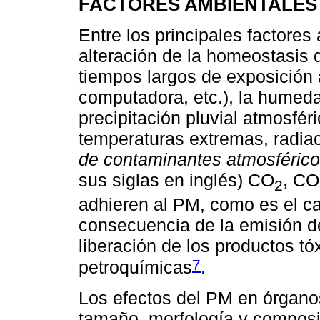
FACTORES AMBIENTALES
Entre los principales factores
alteración de la homeostasis d
tiempos largos de exposición a
computadora, etc.), la humeda
precipitación pluvial atmosféric
temperaturas extremas, radiac
de contaminantes atmosféric
sus siglas en inglés) CO
, CO
2
adhieren al PM, como es el ca
consecuencia de la emisión de
liberación de los productos tóx
7
petroquímicas
.
Los efectos del PM en órganos
tamaño, morfología y composic