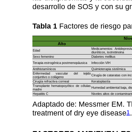
desarrollo de SOS y con su g
Tabla 1
Factores de riesgo p
Nive
Alto
Medicamentos: Antidepresiv
Edad
diuréticos, isotretinoina
Sexo femenino
Diabetes mellitus
Terapia estrogénica postmenopáusica
Infección VIH
Antihistamínicos
Quimioterapia sistémica
Enfermedad vascular del tejido
Cirugía de cataratas con inc
conjuntivo o colágeno
Cirugía refractiva corneal
Keratoplastía
Transplante hematopoyético de células
Humedad ambiental baja, dis
madre
Hepatitis C
Niveles altos de contaminan
Adaptado de: Messmer EM. Th
1
treatment of dry eye disease
.