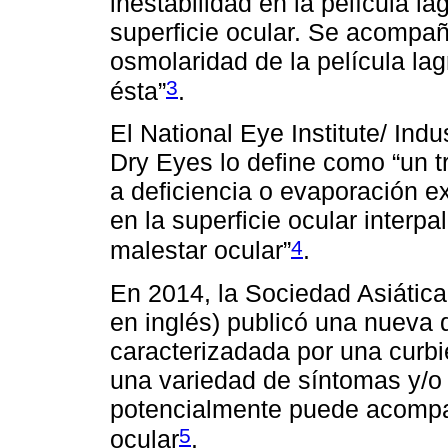
inestabilidad en la película l
superficie ocular. Se acompa
osmolaridad de la película la
3
ésta”
.
El National Eye Institute/ Indu
Dry Eyes lo define como “un tr
a deficiencia o evaporación e
en la superficie ocular interp
4
malestar ocular”
.
En 2014, la Sociedad Asiátic
en inglés) publicó una nueva d
caracterizadada por una curbi
una variedad de síntomas y/o 
potencialmente puede acompañ
5
ocular
.