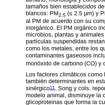
tamaños bien establecidos de 
blancos: PM
(≤ 2.5 µm) y P
2.5
al PM de acuerdo con su comp
inorgánico. El PM orgánico in
microbios, plantas y animales
partículas suspendidas restan
como los metales, entre los q
contaminantes gaseosos inclu
monóxido de carbono (CO) y 
Los factores climáticos como
también determinantes en est
11
sinérgico
. Song y cols. rep
modelo animal, disminuye la c
glicoproteinas que forma la cu