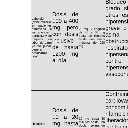
Bloque
grado, s
Dosis de
otros e
Labetelol
100 a 400
hipoten
(debe evitarse
en pacientes
mg pero
grave o 
asmáticas o
20 mg IV seguido
insuficiencia
de 40 a 80 mg
con dosis
asma 
cardiaca y en
cada 10 minutos
mujeres en
inclusive
hasta una dosis
obstr
labor de parto
máxima de 220
de hasta
ya que puede
mg.
respirato
generar
1200 mg
hipersens
bradicardia
fetal)
al día.
contro
hiperten
vasoconst
Contrai
cardiova
conc
Dosis de
rifampic
10 a 20
10 mg cada 30
libera
mg hasta
minutos hasta una
Nifedipino
dosis máxima de
contrain