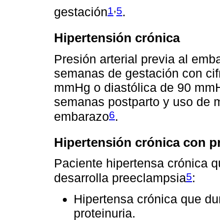
,
1
5
gestación
.
Hipertensión crónica
Presión arterial previa al emb
semanas de gestación con cifr
mmHg o diastólica de 90 mmH
semanas postparto y uso de m
6
embarazo
.
Hipertensión crónica con 
Paciente hipertensa crónica
5
desarrolla preeclampsia
:
Hipertensa crónica que du
proteinuria.