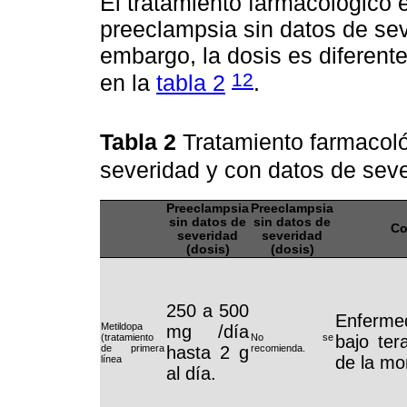
El tratamiento farmacológico 
preeclampsia sin datos de sev
embargo, la dosis es diferent
12
en la
tabla 2
.
Tabla 2
Tratamiento farmacoló
severidad y con datos de sev
Preeclampsia
Preeclampsia
sin datos de
sin datos de
Co
severidad
severidad
(dosis)
(dosis)
250 a 500
Enfermed
Metildopa
mg /día
(tratamiento
No se
bajo ter
de primera
hasta 2 g
recomienda.
de la mo
línea
al día.