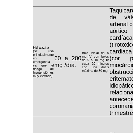
Taquicar
de válv
arterial
aórtico
cardíac
(tiroto
Hidralazina
cardiac
(se usa
Bolo inicial de 5
principalmente
mg IV con bolos
60 a 200
(cor pu
en
de 5 a 10 mg IV
emergencia
mg /día.
cada 20 minutos
miocá
ya que el
con una dosis
riesgo de
obstrucc
máxima de 30 mg.
hipotensión es
muy elevado)
eritem
idiopát
relacio
antece
coronari
trimestr