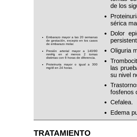
de los si
Proteinur
sérica ma
Dolor ep
Embarazo mayor a las 20 semanas
persistent
de gestación, excepto en los casos
de embarazo molar.
Oliguria 
Presión arterial mayor a 140/90
mmHg en al menos 2 tomas
distintas con 6 horas de diferencia.
Trombocit
Proteinuria mayor o igual a 300
las prueb
mg/dl en 24 horas.
su nivel 
Trastorno
fosfenos 
Cefalea.
Edema pu
TRATAMIENTO