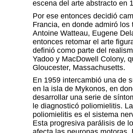
escena del arte abstracto en
Por ese entonces decidió cambi
Francia, en donde admiró los
Antoine Watteau, Eugene Dela
entonces retomar el arte figura
definió como parte del realis
Yadoo y MacDowell Colony, qu
Gloucester, Massachusetts.
En 1959 intercambió una de su
en la isla de Mykonos, en do
desarrollar una serie de sínto
le diagnosticó poliomielitis. L
poliomielitis es el sistema ner
Esta progresiva parálisis de l
afecta las neuronas motoras.