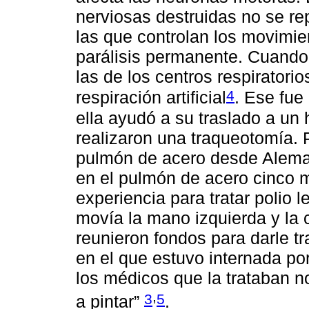
nerviosas destruidas no se re
las que controlan los movimi
parálisis permanente. Cuando 
las de los centros respiratorio
4
respiración artificial
. Ese fue
ella ayudó a su traslado a un 
realizaron una traqueotomía. 
pulmón de acero desde Aleman
en el pulmón de acero cinco 
experiencia para tratar polio l
movía la mano izquierda y la
reunieron fondos para darle t
en el que estuvo internada por
los médicos que la trataban n
,
3
5
a pintar”
.