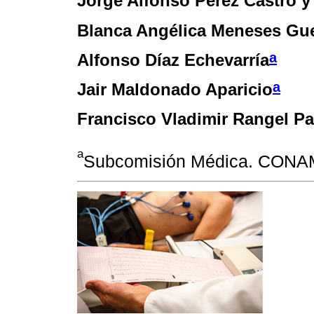
Jorge Alfonso Pérez Castro 
Blanca Angélica Meneses Gu
a
Alfonso Díaz Echevarría
a
Jair Maldonado Aparicio
Francisco Vladimir Rangel P
a
Subcomisión Médica. CONA