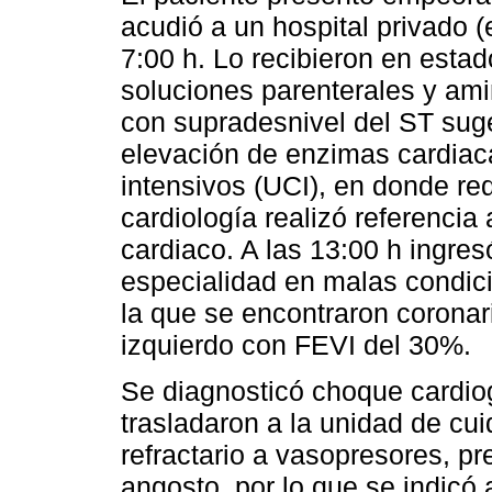
acudió a un hospital privado (
7:00 h. Lo recibieron en estad
soluciones parenterales y am
con supradesnivel del ST suges
elevación de enzimas cardiac
intensivos (UCI), en donde req
cardiología realizó referencia 
cardiaco. A las 13:00 h ingre
especialidad en malas condici
la que se encontraron coronari
izquierdo con FEVI del 30%.
Se diagnosticó choque cardiog
trasladaron a la unidad de cu
refractario a vasopresores, pr
angosto, por lo que se indicó