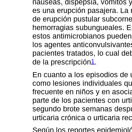
náuseas, dispepsia, vómitos y
es una erupción pasajera. La
de erupción pustular subcorne
hemorragias subungueales. En
estos antimicrobianos pueden
los agentes anticonvulsivante
pacientes tratados, lo cual d
1
de la prescripción
.
En cuanto a los episodios de
como lesiones individuales q
frecuente en niños y en asoci
parte de los pacientes con ur
segundo brote semanas despu
urticaria crónica o urticaria re
Según los reportes epidemiol