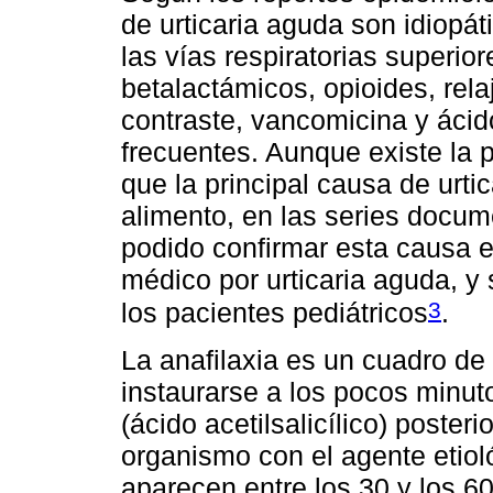
de urticaria aguda son idiopá
las vías respiratorias superi
betalactámicos, opioides, rel
contraste, vancomicina y ácido
frecuentes. Aunque existe la 
que la principal causa de urti
alimento, en las series docum
podido confirmar esta causa e
médico por urticaria aguda, 
3
los pacientes pediátricos
.
La anafilaxia es un cuadro de
instaurarse a los pocos minu
(ácido acetilsalicílico) poster
organismo con el agente etiol
aparecen entre los 30 y los 60