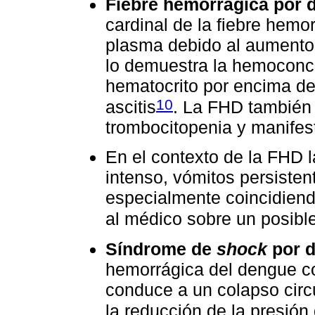
Fiebre hemorrágica por 
cardinal de la fiebre hemo
plasma debido al aumento 
lo demuestra la hemoconc
hematocrito por encima del
10
ascitis
. La FHD también s
trombocitopenia y manifes
En el contexto de la FHD 
intenso, vómitos persisten
especialmente coincidiend
al médico sobre un posib
Síndrome de
shock
por d
hemorrágica del dengue c
conduce a un colapso circ
la reducción de la presión 