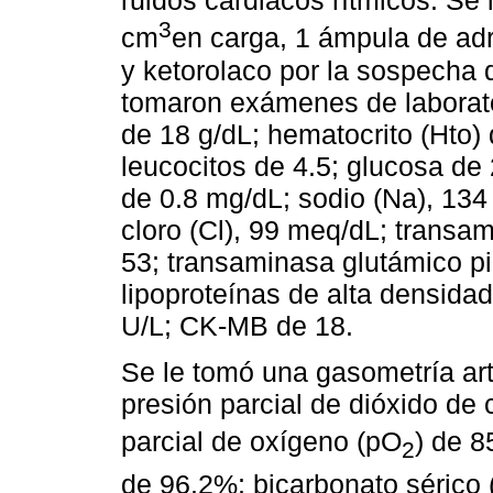
ruidos cardiacos rítmicos. Se
3
cm
en carga, 1 ámpula de adre
y ketorolaco por la sospecha d
tomaron exámenes de laborato
de 18 g/dL; hematocrito (Hto)
leucocitos de 4.5; glucosa de
de 0.8 mg/dL; sodio (Na), 134
cloro (Cl), 99 meq/dL; transa
53; transaminasa glutámico pir
lipoproteínas de alta densida
U/L; CK-MB de 18.
Se le tomó una gasometría art
presión parcial de dióxido de
parcial de oxígeno (pO
) de 
2
de 96.2%; bicarbonato sérico