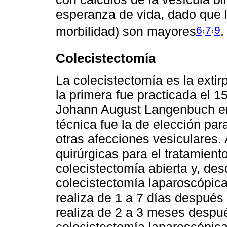
esperanza de vida, dado que lo
,
,
6
7
9
morbilidad) son mayores
.
Colecistectomía
La colecistectomía es la extirp
la primera fue practicada el 15
Johann August Langenbuch en 
técnica fue la de elección para
otras afecciones vesiculares.
quirúrgicas para el tratamiento 
colecistectomía abierta y, de
colecistectomía laparoscópic
realiza de 1 a 7 días después d
realiza de 2 a 3 meses despué
colecistectomía laparoscópica