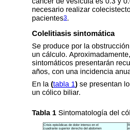
cáncer de vesícula es 0.3 y 0
necesario realizar colecistecto
3
pacientes
.
Colelitiasis sintomática
Se produce por la obstrucción 
un cálculo. Aproximadamente,
sintomáticos presentarán recur
años, con una incidencia anu
En la
(
tabla 1
)
se presentan lo
un cólico biliar.
Tabla 1
Sintomatología del cól
Crisis episódicas de dolor intenso en el
R
cuadrante superior derecho del abdomen
e