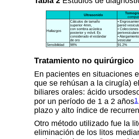
Tabla 2
Estudios de diagnósti
Tomograf
Ultrasonido
comput
Cálculos de tamaño
• Engrosamien
superior 4mm,
pared vesicul
con sombra acústica
• Colecciones 
Hallazgos
posterior y móvil. Es
perivesiculare
considerado el estándar
• Alargamiento
de oro
vesicular
Sensibilidad
98%
91.2%
Tratamiento no quirúrgico
En pacientes en situaciones es
que se rehúsan a la cirugía) e
biliares orales: ácido ursodes
1
por un período de 1 a 2 años
plazo y alto índice de recurren
Otro método utilizado fue la l
eliminación de los litos media