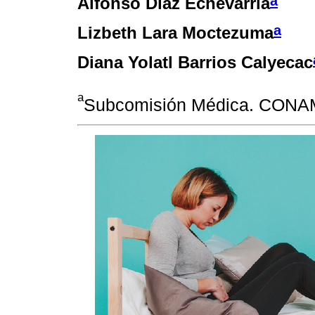
a
Alfonso Díaz Echevarria
a
Lizbeth Lara Moctezuma
Diana Yolatl Barrios Calyecac
a
Subcomisión Médica. CONAM