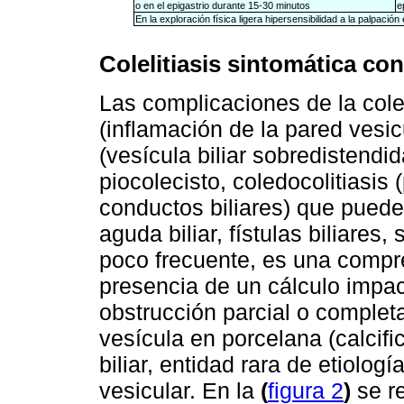
o en el epigastrio durante 15-30 minutos
e
En la exploración física ligera hipersensibilidad a la palpaci
Colelitiasis sintomática co
Las complicaciones de la colel
(inflamación de la pared vesicu
(vesícula biliar sobredistendi
piocolecisto, coledocolitiasis
conductos biliares) que puede 
aguda biliar, fístulas biliares
poco frecuente, es una compres
presencia de un cálculo impa
obstrucción parcial o completa 
vesícula en porcelana (calcifi
biliar, entidad rara de etiolog
vesicular. En la
(
figura 2
)
se r