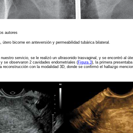
os autores
, útero bicorne en anteversión y permeabilidad tubárica bilateral.
uestro servicio, se le realizó un ultrasonido trasvaginal, y se encontró al úte
y se observaron 2 cavidades endometriales (
Figura 3
), la primera presentaba
 la reconstrucción con la modalidad 3D, donde se confirmó el hallazgo mencio