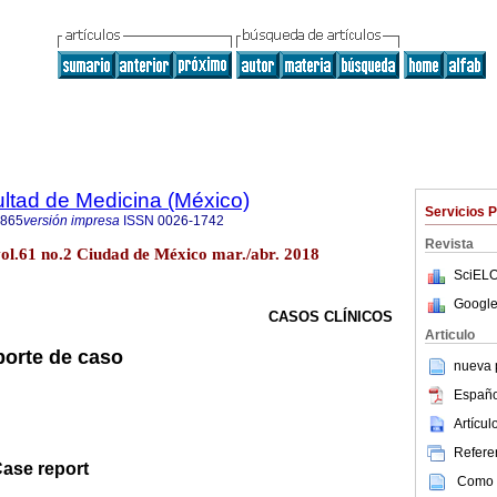
ultad de Medicina (México)
Servicios 
4865
versión impresa
ISSN
0026-1742
Revista
vol.61 no.2 Ciudad de México mar./abr. 2018
SciELO
Google
CASOS CLÍNICOS
Articulo
porte de caso
nueva p
Españo
Artícu
Referen
Case report
Como c