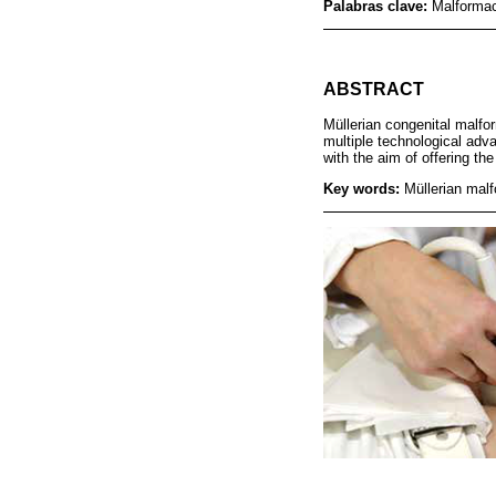
Palabras clave:
Malformac
ABSTRACT
Müllerian congenital malfor
multiple technological adv
with the aim of offering th
Key words:
Müllerian malf