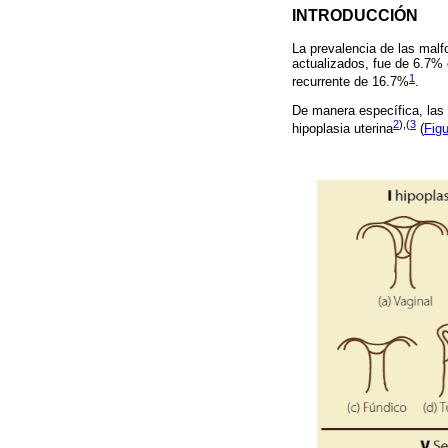
INTRODUCCIÓN
La prevalencia de las malf
actualizados, fue de 6.7% e
1
recurrente de 16.7%
.
De manera específica, las 
2
),(
3
hipoplasia uterina
(
Figu