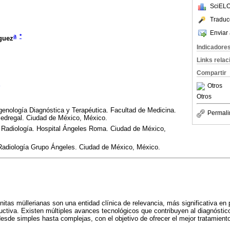
SciELO
Traduc
Enviar 
a
*
guez
Indicadore
Links rela
Compartir
Otros
Otros
enología Diagnóstica y Terapéutica. Facultad de Medicina.
Permali
edregal. Ciudad de México, México.
 Radiología. Hospital Ángeles Roma. Ciudad de México,
 Radiología Grupo Ángeles. Ciudad de México, México.
tas müllerianas son una entidad clínica de relevancia, más significativa en
ctiva. Existen múltiples avances tecnológicos que contribuyen al diagnóstic
sde simples hasta complejas, con el objetivo de ofrecer el mejor tratamient