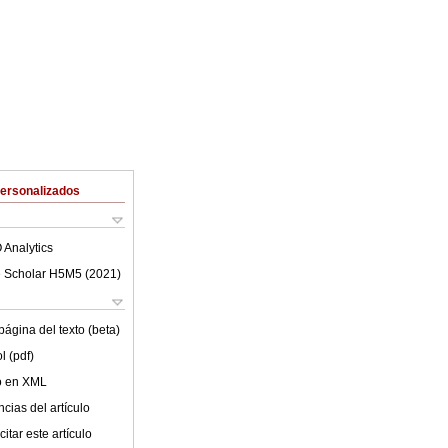
Personalizados
 Analytics
 Scholar H5M5 (
2021
)
ágina del texto (beta)
l (pdf)
lo en XML
cias del artículo
itar este artículo