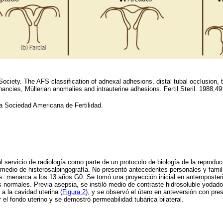
Society. The AFS classification of adnexal adhesions, distal tubal occlusion,
egnancies, Müllerian anomalies and intrauterine adhesions. Fertil Steril. 1988;4
la Sociedad Americana de Fertilidad.
al servicio de radiología como parte de un protocolo de biología de la reprodu
 medio de histerosalpingografía. No presentó antecedentes personales y famili
: menarca a los 13 años G0. Se tomó una proyección inicial en anteroposteri
as normales. Previa asepsia, se instiló medio de contraste hidrosoluble yodad
a la cavidad uterina (
Figura 2
), y se observó el útero en anteversión con pr
 el fondo uterino y se demostró permeabilidad tubárica bilateral.