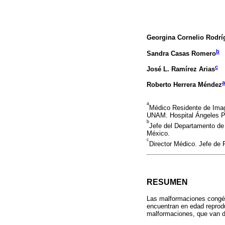
Georgina Cornelio Rodrí
b
Sandra Casas Romero
c
José L. Ramírez Arias
a
Roberto Herrera Méndez
a
Médico Residente de Imag
UNAM. Hospital Ángeles P
b
Jefe del Departamento de
México.
c
Director Médico. Jefe de
RESUMEN
Las malformaciones congéni
encuentran en edad reprodu
malformaciones, que van de