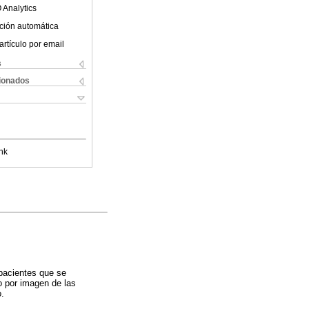
 Analytics
ción automática
artículo por email
s
cionados
nk
 pacientes que se
o por imagen de las
o.