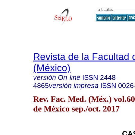
Revista de la Facultad
(México)
versión On-line
ISSN
2448-
4865
versión impresa
ISSN
0026
Rev. Fac. Med. (Méx.) vol.6
de México sep./oct. 2017
CA