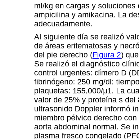
ml/kg en cargas y soluciones 
ampicilina y amikacina. La des
adecuadamente.
Al siguiente día se realizó va
de áreas eritematosas y necrót
del pie derecho (
Figura 2
) que
Se realizó el diagnóstico clín
control urgentes: dímero D (DD
fibrinógeno: 250 mg/dl; tiemp
plaquetas: 155,000/μ1. La cuan
valor de 25% y proteína s del
ultrasonido Doppler informó in
miembro pélvico derecho con m
aorta abdominal normal. Se in
plasma fresco congelado (PFC