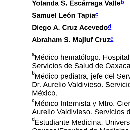
b
Yolanda S. Escárraga Valle
c
Samuel León Tapia
d
Diego A. Cruz Acevedo
e
Abraham S. Majluf Cruz
a
Médico hematólogo. Hospital 
Servicios de Salud de Oaxaca
b
Médico pediatra, jefe del Ser
Dr. Aurelio Valdivieso. Servi
México.
c
Médico Internista y Mtro. Cie
Aurelio Valdivieso. Servicio
d
Estudiante Medicina. Univer