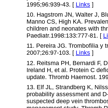
1995;96:939-43. [
Links
]
10. Hagstrom JN, Walter J, B
Manno CS, High KA. Prevalence
children and neonates with t
Paediatr.1998:133:777-81. [
L
11. Pereira JG. Trombofilia y t
2007;26:97-103. [
Links
]
12. Reitsma PH, Bernardi F, D
Ireland H, et al. Protein C de
update. Thromb Haemost. 199
13. Elf JL, Strandberg K, Nils
probability assessment and D-
suspected deep vein thrombosi
management study. Thromb Re