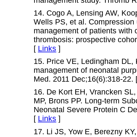
14. Cogo A, Lensing AW, Koop
Wells PS, et al. Compression 
management of patients with c
thrombosis: prospective cohor
[
Links
]
15. Price VE, Ledingham DL,
management of neonatal purpu
Med. 2011 Dec;16(6):318-22. 
16. De Kort EH, Vrancken SL,
MP, Brons PP. Long-term Sub
Neonatal Severe Protein C Def
[
Links
]
17. Li JS, Yow E, Berezny K