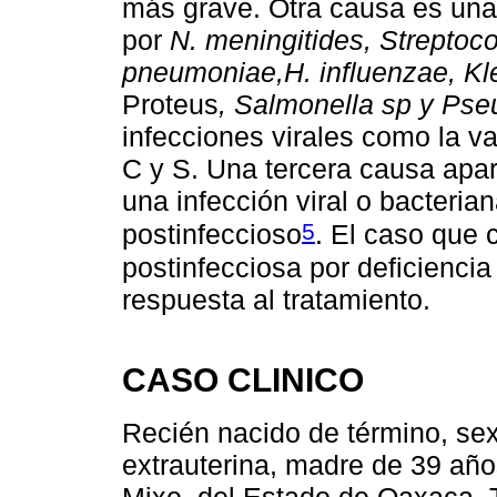
más grave. Otra causa es una
por
N. meningitides, Streptoc
pneumoniae,H. influenzae, Kleb
Proteus
, Salmonella sp y Ps
infecciones virales como la va
C y S. Una tercera causa apa
una infección viral o bacteri
5
postinfeccioso
. El caso que
postinfecciosa por deficiencia
respuesta al tratamiento.
CASO CLINICO
Recién nacido de término, sex
extrauterina, madre de 39 años