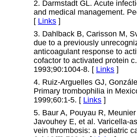
2. Darmstadt GL. Acute infect
and medical management. Pedi
[
Links
]
3. Dahlback B, Carisson M, S
due to a previously unrecogn
anticoagulant response to acti
cofactor to activated protein 
1993;90:1004-8. [
Links
]
4. Ruiz-Arguelles GJ, Gonzále
Primary trombophilia in Mexic
1999;60:1-5. [
Links
]
5. Baur A, Pouyau R, Meunier
Javouhey E, et al. Varicella-
vein thrombosis: a pediatric c