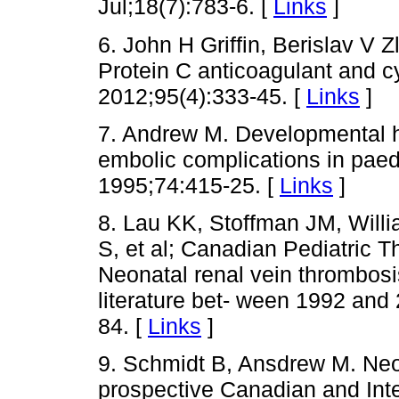
Jul;18(7):783-6. [
Links
]
6. John H Griffin, Berislav V 
Protein C anticoagulant and c
2012;95(4):333-45. [
Links
]
7. Andrew M. Developmental h
embolic complications in paed
1995;74:415-25. [
Links
]
8. Lau KK, Stoffman JM, Will
S, et al; Canadian Pediatric 
Neonatal renal vein thrombosi
literature bet- ween 1992 and
84. [
Links
]
9. Schmidt B, Ansdrew M. Neon
prospective Canadian and Inter