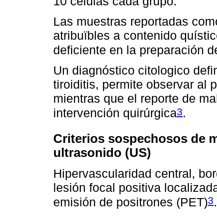
10 células cada grupo.
Las muestras reportadas como
atribuïbles a contenido quísti
deficiente en la preparación de
Un diagnóstico citologico def
tiroiditis, permite observar al
mientras que el reporte de ma
3
intervención quirúrgica
.
Criterios sospechosos de m
ultrasonido (US)
Hipervascularidad central, bor
lesión focal positiva localiza
3
emisión de positrones (PET)
.