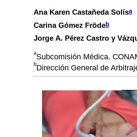
a
Ana Karen Castañeda Solís
b
Carina Gómez Fröde
Jorge A. Pérez Castro y Vázq
a
Subcomisión Médica. CONAM
b
Dirección General de Arbitr