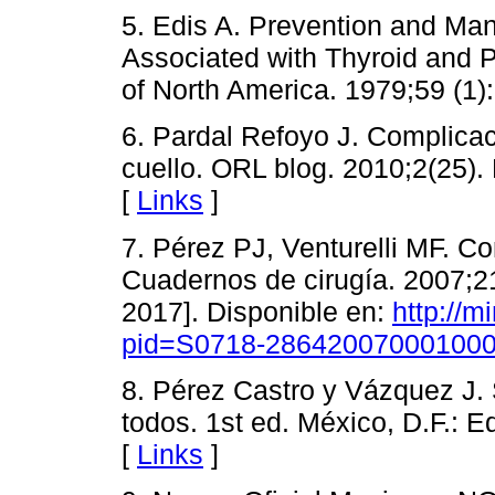
5. Edis A. Prevention and Ma
Associated with Thyroid and P
of North America. 1979;59 (1)
6. Pardal Refoyo J. Complicac
cuello. ORL blog. 2010;2(25).
[
Links
]
7. Pérez PJ, Venturelli MF. Co
Cuadernos de cirugía. 2007;21
2017]. Disponible en:
http://m
pid=S0718-2864200700010001
8. Pérez Castro y Vázquez J. 
todos. 1st ed. México, D.F.: Edi
[
Links
]