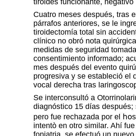
tiroides funcionante, negativo
Cuatro meses después, tras el
párrafos anteriores, se le ing
tiroidectomía total sin accide
clínico no obró nota quirúrgic
medidas de seguridad tomadas 
consentimiento informado; acu
mes después del evento quirúrg
progresiva y se estableció el 
vocal derecha tras laringoscop
Se interconsultó a Otorrinolar
diagnóstico 15 días después; s
pero fue rechazada por el հօsp
intentò en otro similar. Ahí f
foniatria, se efectuó un nuevo